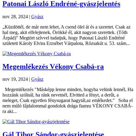
Patonai László Endréné-gyászjelentés
nov 28, 2024
|
Gyász
„Küzdöttél, de már nem lehet, A csend ölel át és a szeretet. Csak az
hal meg, akit elfelejtenek, Örökké él, akit nagyon szerettek. (Tóth
Árpád)" Megtört szívvel tudatjuk, hogy Patonai László Endréné
született Károly Elvira Erzsébet Várpalota, Rózsakút u. 53. szám...
Megemlékezés Vékony Csabá-ra
nov 19, 2024
|
Gyász
Megemlékezés "Másképp lenne minden, hogyha velünk lennél, Ha
hozzánk szólnál, ha ránk nevetnél, Elvitted a fényt, a derűt, a
meleget, Csak egyetlen fénysugarat hagytál,az emlékedet." Soha el
nem múló fájdalommal gondolok drága fiamra VÉKONY CSABÁ-
ra aki...
Gál Tibor Sándor-gyászjelentése