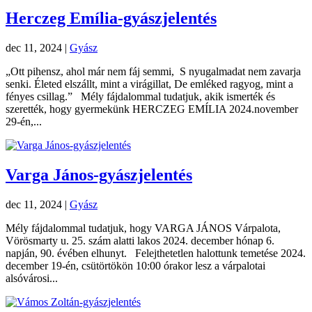
Herczeg Emília-gyászjelentés
dec 11, 2024
|
Gyász
„Ott pihensz, ahol már nem fáj semmi, S nyugalmadat nem zavarja
senki. Életed elszállt, mint a virágillat, De emléked ragyog, mint a
fényes csillag.” Mély fájdalommal tudatjuk, akik ismerték és
szerették, hogy gyermekünk HERCZEG EMÍLIA 2024.november
29-én,...
Varga János-gyászjelentés
dec 11, 2024
|
Gyász
Mély fájdalommal tudatjuk, hogy VARGA JÁNOS Várpalota,
Vörösmarty u. 25. szám alatti lakos 2024. december hónap 6.
napján, 90. évében elhunyt. Felejthetetlen halottunk temetése 2024.
december 19-én, csütörtökön 10:00 órakor lesz a várpalotai
alsóvárosi...