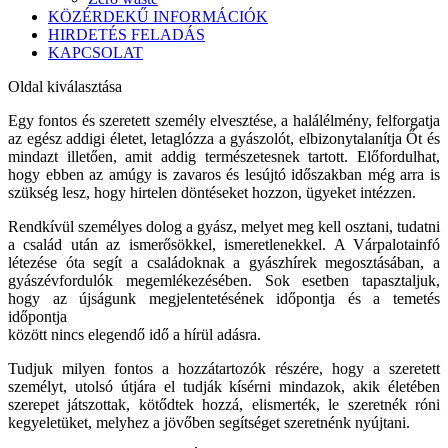
KÖZÉRDEKŰ INFORMÁCIÓK
HIRDETÉS FELADÁS
KAPCSOLAT
Oldal kiválasztása
Egy fontos és szeretett személy elvesztése, a halálélmény, felforgatja
az egész addigi életet, letaglózza a gyászolót, elbizonytalanítja Őt és
mindazt illetően, amit addig természetesnek tartott. Előfordulhat,
hogy ebben az amúgy is zavaros és lesújtó időszakban még arra is
szükség lesz, hogy hirtelen döntéseket hozzon, ügyeket intézzen.
Rendkívül személyes dolog a gyász, melyet meg kell osztani, tudatni
a család után az ismerősökkel, ismeretlenekkel. A Várpalotainfó
létezése óta segít a családoknak a gyászhírek megosztásában, a
gyászévfordulók megemlékezésében. Sok esetben tapasztaljuk,
hogy az újságunk megjelentetésének időpontja és a temetés
időpontja
között nincs elegendő idő a hírül adásra.
Tudjuk milyen fontos a hozzátartozók részére, hogy a szeretett
személyt, utolsó útjára el tudják kísérni mindazok, akik életében
szerepet játszottak, kötődtek hozzá, elismerték, le szeretnék róni
kegyeletüket, melyhez a jövőben segítséget szeretnénk nyújtani.