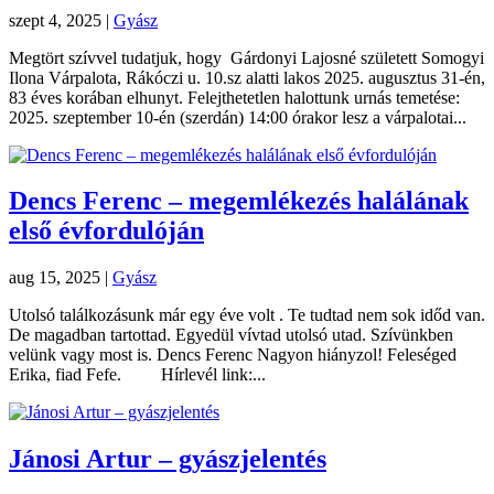
szept 4, 2025
|
Gyász
Megtört szívvel tudatjuk, hogy Gárdonyi Lajosné született Somogyi
Ilona Várpalota, Rákóczi u. 10.sz alatti lakos 2025. augusztus 31-én,
83 éves korában elhunyt. Felejthetetlen halottunk urnás temetése:
2025. szeptember 10-én (szerdán) 14:00 órakor lesz a várpalotai...
Dencs Ferenc – megemlékezés halálának
első évfordulóján
aug 15, 2025
|
Gyász
Utolsó találkozásunk már egy éve volt . Te tudtad nem sok időd van.
De magadban tartottad. Egyedül vívtad utolsó utad. Szívünkben
velünk vagy most is. Dencs Ferenc Nagyon hiányzol! Feleséged
Erika, fiad Fefe. Hírlevél link:...
Jánosi Artur – gyászjelentés