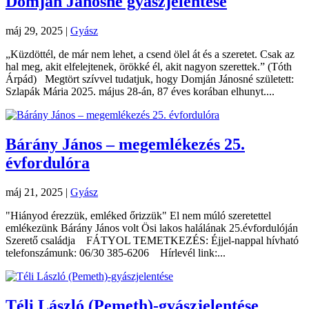
Domján Jánosné gyászjelentése
máj 29, 2025
|
Gyász
„Küzdöttél, de már nem lehet, a csend ölel át és a szeretet. Csak az
hal meg, akit elfelejtenek, örökké él, akit nagyon szerettek.” (Tóth
Árpád) Megtört szívvel tudatjuk, hogy Domján Jánosné született:
Szlapák Mária 2025. május 28-án, 87 éves korában elhunyt....
Bárány János – megemlékezés 25.
évfordulóra
máj 21, 2025
|
Gyász
"Hiányod érezzük, emléked őrizzük" El nem múló szeretettel
emlékezünk Bárány János volt Ösi lakos halálának 25.évfordulóján
Szerető családja FÁTYOL TEMETKEZÉS: Éjjel-nappal hívható
telefonszámunk: 06/30 385-6206 Hírlevél link:...
Téli László (Pemeth)-gyászjelentése