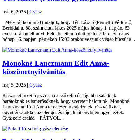
máj 6, 2025
|
Gyász
Mély fájdalommal tudatjuk, hogy Téli László (Pemeth) Pétfürdő,
Berhidai u. 88. szám alatti lakos 2025.május hónap 1. napján, 63
éves korában elhunyt. Felejthetetlen halottunktól 2025. év május
hónap 16. napján, pénteken 15:00 órakor veszünk végső búcsút a...
Monokné Lanczmann Edit Anna-
köszönetnyilvánítás
máj 5, 2025
|
Gyász
Köszönetünket fejezzük ki a szűkebb és tágabb családnak,
barátoknak és ismerősöknek, hogy szeretett halottunk, Monokné
Lanczmann Edit Anna temetésén megjelentek, részvétükkel,
együttérzésükkel az elengedés fájdalmát enyhíteni igyekeztek.
Gyászoló család FÁTYOL...