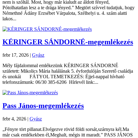
nem is szóltál. Most, hogy már kialudt az áldott fényed,
Pótolhatatlan lesz a te drága lényed.” Megtört szívvel tudatjuk, hogy
Némethné Ádány Erzsébet Várpalota, Szélhelyi u. 4. szám alatti
lakos...
KÉRINGER SÁNDORNÉ-megemlékezés
febr 17, 2026
|
Gyász
Mély fájdalommal emlékezünk KÉRINGER SÁNDORNÉ
született: Mikolics Mária halálának 5. évfordulóján Szerető családja
és unokái FÁTYOL TEMETKEZÉS: Éjjel-nappal hívható
telefonszámunk: 06/30 385-6206 Hírlevél link:...
Pass János-megemlékezés
febr 4, 2026
|
Gyász
„Fényre tört pillanat.Elvégezve rövid földi sorsát,szárnyra kél.Ma
már csak emlékekben él,Meghalt, mégis itt maradt.” PASS JÁNOS