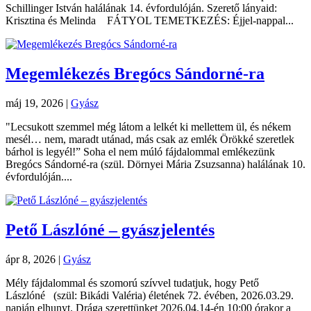
Schillinger István halálának 14. évfordulóján. Szerető lányaid:
Krisztina és Melinda FÁTYOL TEMETKEZÉS: Éjjel-nappal...
Megemlékezés Bregócs Sándorné-ra
máj 19, 2026
|
Gyász
"Lecsukott szemmel még látom a lelkét ki mellettem ül, és nékem
mesél… nem, maradt utánad, más csak az emlék Örökké szeretlek
bárhol is legyél!” Soha el nem múló fájdalommal emlékezünk
Bregócs Sándorné-ra (szül. Dörnyei Mária Zsuzsanna) halálának 10.
évfordulóján....
Pető Lászlóné – gyászjelentés
ápr 8, 2026
|
Gyász
Mély fájdalommal és szomorú szívvel tudatjuk, hogy Pető
Lászlóné (szül: Bikádi Valéria) életének 72. évében, 2026.03.29.
napján elhunyt. Drága szerettünket 2026.04.14-én 10:00 órakor a