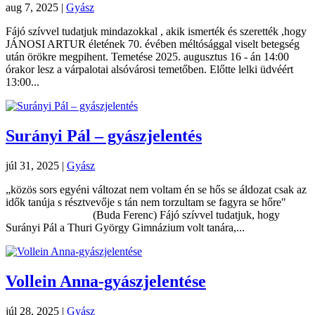
aug 7, 2025
|
Gyász
Fájó szívvel tudatjuk mindazokkal , akik ismerték és szerették ,hogy
JÁNOSI ARTUR életének 70. évében méltósággal viselt betegség
után örökre megpihent. Temetése 2025. augusztus 16 - án 14:00
órakor lesz a várpalotai alsóvárosi temetőben. Előtte lelki üdvéért
13:00...
Surányi Pál – gyászjelentés
júl 31, 2025
|
Gyász
„közös sors egyéni változat nem voltam én se hős se áldozat csak az
idők tanúja s résztvevője s tán nem torzultam se fagyra se hőre"
(Buda Ferenc) Fájó szívvel tudatjuk, hogy
Surányi Pál a Thuri György Gimnázium volt tanára,...
Vollein Anna-gyászjelentése
júl 28, 2025
|
Gyász