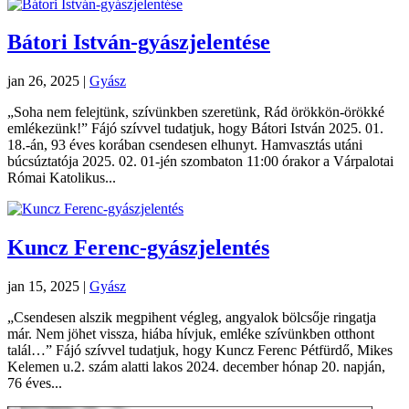
Bátori István-gyászjelentése
jan 26, 2025
|
Gyász
„Soha nem felejtünk, szívünkben szeretünk, Rád örökkön-örökké
emlékezünk!” Fájó szívvel tudatjuk, hogy Bátori István 2025. 01.
18.-án, 93 éves korában csendesen elhunyt. Hamvasztás utáni
búcsúztatója 2025. 02. 01-jén szombaton 11:00 órakor a Várpalotai
Római Katolikus...
Kuncz Ferenc-gyászjelentés
jan 15, 2025
|
Gyász
„Csendesen alszik megpihent végleg, angyalok bölcsője ringatja
már. Nem jöhet vissza, hiába hívjuk, emléke szívünkben otthont
talál…” Fájó szívvel tudatjuk, hogy Kuncz Ferenc Pétfürdő, Mikes
Kelemen u.2. szám alatti lakos 2024. december hónap 20. napján,
76 éves...