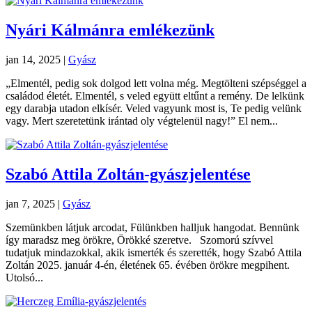
Nyári Kálmánra emlékezünk
jan 14, 2025
|
Gyász
„Elmentél, pedig sok dolgod lett volna még. Megtölteni szépséggel a
családod életét. Elmentél, s veled együtt eltűnt a remény. De lelkünk
egy darabja utadon elkísér. Veled vagyunk most is, Te pedig velünk
vagy. Mert szeretetünk irántad oly végtelenül nagy!” El nem...
Szabó Attila Zoltán-gyászjelentése
jan 7, 2025
|
Gyász
Szemünkben látjuk arcodat, Fülünkben halljuk hangodat. Bennünk
így maradsz meg örökre, Örökké szeretve. Szomorú szívvel
tudatjuk mindazokkal, akik ismerték és szerették, hogy Szabó Attila
Zoltán 2025. január 4-én, életének 65. évében örökre megpihent.
Utolsó...