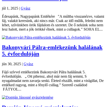
júl 1, 2025
|
Gyász
Édesapánk, Nagypapánk Emlékére "A múltba visszanézve, valami
fáj, valakit keresünk, aki nincs már. Csak az idő múlik, feledni nem
lehet, szívünkben örök fájdalom és szeretet. De ő nekünk soha nem
lesz halott, mert a jók örökké élnek, mint a csillagok." SOHA EL...
Bakonyvári Pálra-emlékezünk halálának
5. évfordulóján
jún 30, 2025
|
Gyász
Fájó szívvel emlékezünk Bakonyvári Pálra halálának 5.
évfordulóján. „ Ott pihensz, ahol már nem fáj semmi, S
nyugalmadat nem zavarja senki. Életed elszállt, mint a virágillat, De
emléked ragyog, mint a fénylő csillag.” Szerető családod
FÁTYOL...