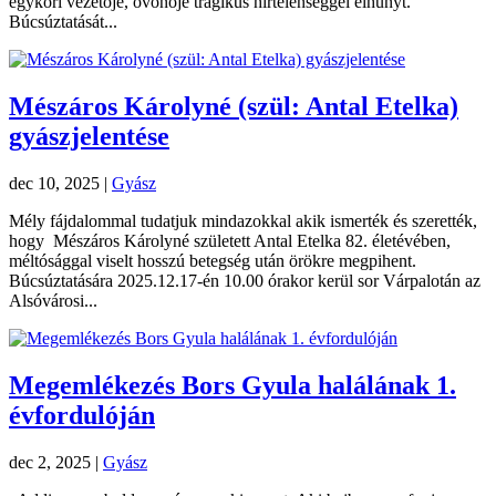
egykori vezetője, óvónője tragikus hirtelenséggel elhunyt.
Búcsúztatását...
Mészáros Károlyné (szül: Antal Etelka)
gyászjelentése
dec 10, 2025
|
Gyász
Mély fájdalommal tudatjuk mindazokkal akik ismerték és szerették,
hogy Mészáros Károlyné született Antal Etelka 82. életévében,
méltósággal viselt hosszú betegség után örökre megpihent.
Búcsúztatására 2025.12.17-én 10.00 órakor kerül sor Várpalotán az
Alsóvárosi...
Megemlékezés Bors Gyula halálának 1.
évfordulóján
dec 2, 2025
|
Gyász