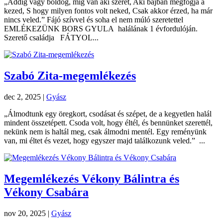
„Addig vagy boldog, míg van aki szeret, Aki bajban megfogja a
kezed, S hogy milyen fontos volt neked, Csak akkor érzed, ha már
nincs veled.” Fájó szívvel és soha el nem múló szeretettel
EMLÉKEZÜNK BORS GYULA halálának 1 évfordulóján.
Szerető családja FÁTYOL...
Szabó Zita-megemlékezés
dec 2, 2025
|
Gyász
„Álmodtunk egy öregkort, csodásat és szépet, de a kegyetlen halál
mindent összetépett. Csoda volt, hogy éltél, és bennünket szerettél,
nekünk nem is haltál meg, csak álmodni mentél. Egy reményünk
van, mi éltet és vezet, hogy egyszer majd találkozunk veled.” ...
Megemlékezés Vékony Bálintra és
Vékony Csabára
nov 20, 2025
|
Gyász