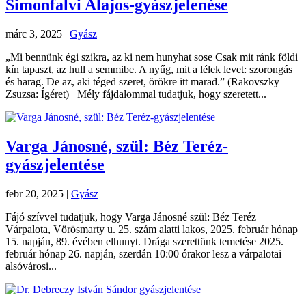
Simonfalvi Alajos-gyászjelenése
márc 3, 2025
|
Gyász
„Mi bennünk égi szikra, az ki nem hunyhat sose Csak mit ránk földi
kín tapaszt, az hull a semmibe. A nyűg, mit a lélek levet: szorongás
és harag. De az, aki téged szeret, örökre itt marad.” (Rakovszky
Zsuzsa: Ígéret) Mély fájdalommal tudatjuk, hogy szeretett...
Varga Jánosné, szül: Béz Teréz-
gyászjelentése
febr 20, 2025
|
Gyász
Fájó szívvel tudatjuk, hogy Varga Jánosné szül: Béz Teréz
Várpalota, Vörösmarty u. 25. szám alatti lakos, 2025. február hónap
15. napján, 89. évében elhunyt. Drága szerettünk temetése 2025.
február hónap 26. napján, szerdán 10:00 órakor lesz a várpalotai
alsóvárosi...