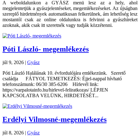
A weboldalunkon a GYÁSZ menü lesz az a hely, ahol
megjelentetjük a gyászjelentéseket, megemlékezéseket. Az újságban
szereplő hirdetmények automatikusan felkerülnek, ám lehetőség lesz
mostantól csak az online oldalunkra is felvinni a gyászhíreket
azoknak, akik csak itt szeretnék vagy tudják közzétenni.
Póti László- megemlékezés
júl 9, 2026
|
Gyász
Póti László Halálának 10. évfordulójára emlékezünk. Szerető
családja FÁTYOL TEMETKEZÉS: Éjjel-nappal hívható
telefonszámunk: 06/30 385-6206 Hírlevél link:
https://varpalotainfo.hu/hirlevel-feliratkozas/ LÉPJEN
KAPCSOLATBA VELÜNK, HIRDETÉSÉT...
Erdélyi Vilmosné-megemlékezés
júl 8, 2026
|
Gyász