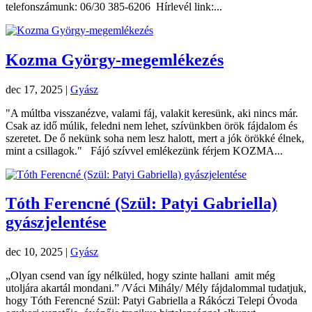
telefonszámunk: 06/30 385-6206 Hírlevél link:...
Kozma György-megemlékezés
dec 17, 2025
|
Gyász
"A múltba visszanézve, valami fáj, valakit keresünk, aki nincs már.
Csak az idő múlik, feledni nem lehet, szívünkben örök fájdalom és
szeretet. De ő nekünk soha nem lesz halott, mert a jók örökké élnek,
mint a csillagok." Fájó szívvel emlékezünk férjem KOZMA...
Tóth Ferencné (Szül: Patyi Gabriella)
gyászjelentése
dec 10, 2025
|
Gyász
„Olyan csend van így nélküled, hogy szinte hallani amit még
utoljára akartál mondani.” /Váci Mihály/ Mély fájdalommal tudatjuk,
hogy Tóth Ferencné Szül: Patyi Gabriella a Rákóczi Telepi Óvoda