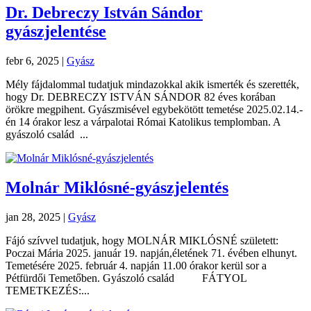
Dr. Debreczy István Sándor
gyászjelentése
febr 6, 2025
|
Gyász
Mély fájdalommal tudatjuk mindazokkal akik ismerték és szerették,
hogy Dr. DEBRECZY ISTVÁN SÁNDOR 82 éves korában
örökre megpihent. Gyászmisével egybekötött temetése 2025.02.14.-
én 14 órakor lesz a várpalotai Római Katolikus templomban. A
gyászoló család ...
Molnár Miklósné-gyászjelentés
jan 28, 2025
|
Gyász
Fájó szívvel tudatjuk, hogy MOLNÁR MIKLÓSNÉ született:
Poczai Mária 2025. január 19. napján,életének 71. évében elhunyt.
Temetésére 2025. február 4. napján 11.00 órakor kerül sor a
Pétfürdői Temetőben. Gyászoló család FÁTYOL
TEMETKEZÉS:...