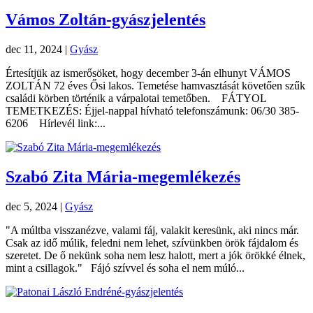
Vámos Zoltán-gyászjelentés
dec 11, 2024
|
Gyász
Értesítjük az ismerősöket, hogy december 3-án elhunyt VÁMOS
ZOLTÁN 72 éves Ősi lakos. Temetése hamvasztását követően szűk
családi körben történik a várpalotai temetőben. FÁTYOL
TEMETKEZÉS: Éjjel-nappal hívható telefonszámunk: 06/30 385-
6206 Hírlevél link:...
Szabó Zita Mária-megemlékezés
dec 5, 2024
|
Gyász
"A múltba visszanézve, valami fáj, valakit keresünk, aki nincs már.
Csak az idő múlik, feledni nem lehet, szívünkben örök fájdalom és
szeretet. De ő nekünk soha nem lesz halott, mert a jók örökké élnek,
mint a csillagok." Fájó szívvel és soha el nem múló...