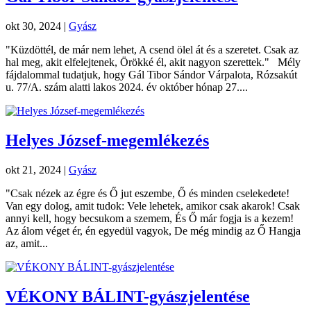
okt 30, 2024
|
Gyász
"Küzdöttél, de már nem lehet, A csend ölel át és a szeretet. Csak az
hal meg, akit elfelejtenek, Örökké él, akit nagyon szerettek." Mély
fájdalommal tudatjuk, hogy Gál Tibor Sándor Várpalota, Rózsakút
u. 77/A. szám alatti lakos 2024. év október hónap 27....
Helyes József-megemlékezés
okt 21, 2024
|
Gyász
"Csak nézek az égre és Ő jut eszembe, Ő és minden cselekedete!
Van egy dolog, amit tudok: Vele lehetek, amikor csak akarok! Csak
annyi kell, hogy becsukom a szemem, És Ő már fogja is a kezem!
Az álom véget ér, én egyedül vagyok, De még mindig az Ő Hangja
az, amit...
VÉKONY BÁLINT-gyászjelentése