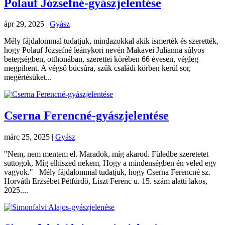
Polauf Józsefné-gyászjelentése
ápr 29, 2025
|
Gyász
Mély fájdalommal tudatjuk, mindazokkal akik ismerték és szerették,
hogy Polauf Józsefné leánykori nevén Makavei Julianna súlyos
betegségben, otthonában, szerettei körében 66 évesen, végleg
megpihent. A végső búcsúra, szűk családi körben kerül sor,
megértésüket...
Cserna Ferencné-gyászjelentése
márc 25, 2025
|
Gyász
"Nem, nem mentem el. Maradok, míg akarod. Füledbe szeretetet
suttogok, Míg elhiszed nekem, Hogy a mindenségben én veled egy
vagyok." Mély fájdalommal tudatjuk, hogy Cserna Ferencné sz.
Horváth Erzsébet Pétfürdő, Liszt Ferenc u. 15. szám alatti lakos,
2025....