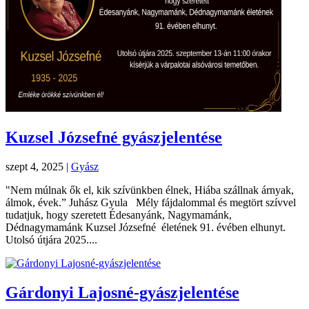
Kuzsel Józsefné gyászjelentése
szept 4, 2025
|
Gyász
"Nem múlnak ők el, kik szívünkben élnek, Hiába szállnak árnyak,
álmok, évek.” Juhász Gyula Mély fájdalommal és megtört szívvel
tudatjuk, hogy szeretett Édesanyánk, Nagymamánk,
Dédnagymamánk Kuzsel Józsefné életének 91. évében elhunyt.
Utolsó útjára 2025....
Gárdonyi Lajosné-gyászjelentése