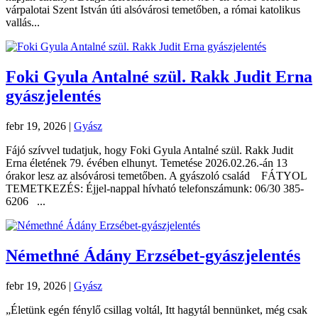
várpalotai Szent István úti alsóvárosi temetőben, a római katolikus
vallás...
Foki Gyula Antalné szül. Rakk Judit Erna
gyászjelentés
febr 19, 2026
|
Gyász
Fájó szívvel tudatjuk, hogy Foki Gyula Antalné szül. Rakk Judit
Erna életének 79. évében elhunyt. Temetése 2026.02.26.-án 13
órakor lesz az alsóvárosi temetőben. A gyászoló család FÁTYOL
TEMETKEZÉS: Éjjel-nappal hívható telefonszámunk: 06/30 385-
6206 ...
Némethné Ádány Erzsébet-gyászjelentés
febr 19, 2026
|
Gyász
„Életünk egén fénylő csillag voltál, Itt hagytál bennünket, még csak