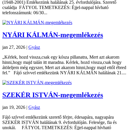
(1948-2001) Emlékezünk halálának 25. évfordulójára. Szerető
családja FÁTYOL TEMETKEZÉS: Éjjel-nappal hívható
telefonszámunk: 06/30...
NYÁRI KÁLMÁN-megemlékezés
jan 27, 2026
|
Gyász
„Kérlek, hozd vissza,csak egy kósza pillanatra, Mert azt akarom
hinni,hogy majd talán itt maradna. Kérlek, hozd vissza,csak hogy
átöleljem még egyszer, Mert azt akarom hinni,hogy majd ettől ébred
fel.” Fájó szívvel emlékezünk NYÁRI KÁLMÁN halálának 21....
SZEKÉR ISTVÁN-megemlékezés
jan 19, 2026
|
Gyász
Fájó szívvel emlékezünk szerető férjre, édesapára, nagyapára
SZEKÉR ISTVÁN halálának 9. évfordulóján. Felesége, fia és
unokái. FÁTYOL TEMETKEZÉS: Éjjel-nappal hívható