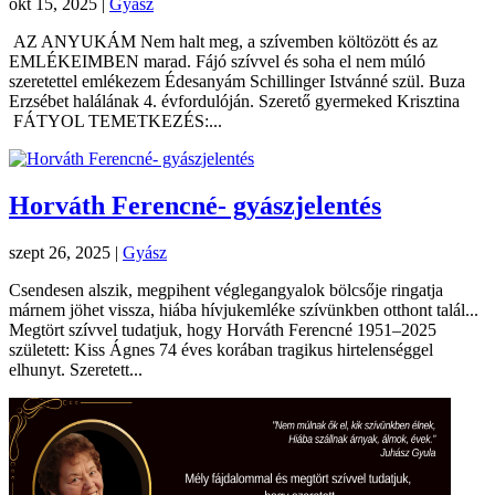
okt 15, 2025
|
Gyász
AZ ANYUKÁM Nem halt meg, a szívemben költözött és az
EMLÉKEIMBEN marad. Fájó szívvel és soha el nem múló
szeretettel emlékezem Édesanyám Schillinger Istvánné szül. Buza
Erzsébet halálának 4. évfordulóján. Szerető gyermeked Krisztina
FÁTYOL TEMETKEZÉS:...
Horváth Ferencné- gyászjelentés
szept 26, 2025
|
Gyász
Csendesen alszik, megpihent véglegangyalok bölcsője ringatja
márnem jöhet vissza, hiába hívjukemléke szívünkben otthont talál...
Megtört szívvel tudatjuk, hogy Horváth Ferencné 1951–2025
született: Kiss Ágnes 74 éves korában tragikus hirtelenséggel
elhunyt. Szeretett...