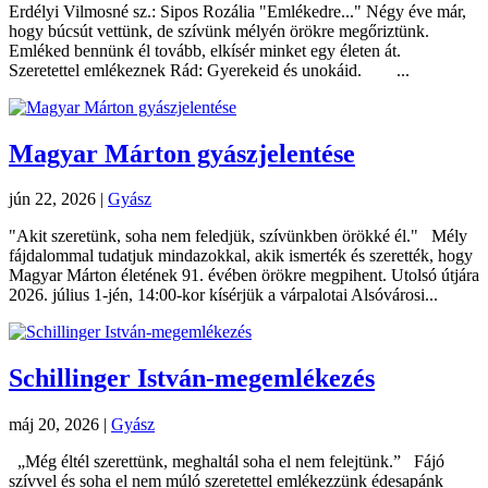
Erdélyi Vilmosné sz.: Sipos Rozália "Emlékedre..." Négy éve már,
hogy búcsút vettünk, de szívünk mélyén örökre megőriztünk.
Emléked bennünk él tovább, elkísér minket egy életen át.
Szeretettel emlékeznek Rád: Gyerekeid és unokáid. ...
Magyar Márton gyászjelentése
jún 22, 2026
|
Gyász
"Akit szeretünk, soha nem feledjük, szívünkben örökké él." Mély
fájdalommal tudatjuk mindazokkal, akik ismerték és szerették, hogy
Magyar Márton életének 91. évében örökre megpihent. Utolsó útjára
2026. július 1-jén, 14:00-kor kísérjük a várpalotai Alsóvárosi...
Schillinger István-megemlékezés
máj 20, 2026
|
Gyász
„Még éltél szerettünk, meghaltál soha el nem felejtünk.” Fájó
szívvel és soha el nem múló szeretettel emlékezzünk édesapánk