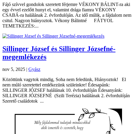
Fájó szívvel gondolok szeretett férjemre VÉKONY BÁLINT-ra aki
egy évvel ezelőtt hunyt el, valamint drága fiamra VÉKONY
CSABÁ-ra halálának 2. évfordulóján. Az idő múlik, a fájdalom nem
csitul. Nagyon hiányoztok. Vékony Bálintné FÁTYOL
TEMETKEZÉS:...
Sillinger József és Sillinger Józsefné-
megemlékezés
nov 5, 2025
|
Gyász
Közöttünk vagytok mindig, Soha nem feledünk, Hiányoztok! El
nem múló szeretettel emlékezünk szüleinkre! Édesapánk:
SILLINGER JÓZSEF halálának 10. évfordulóján Édesanyánk:
SILLINGER JÓZSEFNÉ (Szili Terézia) halálának 2. évfordulóján
Szerető családotok ...