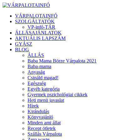
VÁRPALOTAINFÓ
SZOLGÁLTATÓK
VP-infó-TÁR
ÁLLÁSAJÁNLATOK
AKTUÁLIS LAPSZÁM
GYÁSZ
BLOG
ÁLLÁS
Baba Mama Börze Várpalota 2021
Baba-mama
Anyaság
Csináld magad!
Egészség
Egyéb kategória
Gyermek pszichológiai cikkek
Heti menü javaslat
Hírek
Kirándulás
Könyvajánló
Minden ami állat
Recept ötletek
Szállás Várpalota
Zero waste