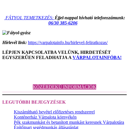
FÁTYOL TEMETKEZÉS:
Éjjel-nappal hívható telefonszámunk:
06/30 385-6206
Hírlevél link:
https://varpalotainfo.hu/hirlevel-feliratkozas/
LÉPJEN KAPCSOLATBA VELÜNK, HIRDETÉSÉT
EGYSZERŰEN FELADHATJA A
VÁRPALOTAINFÓBA!
KÖZÉRDEKŰ INFORMÁCIÓK
LEGUTÓBBI BEJEGYZÉSEK
Kiszámítható bevétel előfizetéses rendszerrel
Konténerház Várpalota környékén
Pék szakmunkást és betanított munkást keresnek Várpalotára
Építőipari segédmunkás állásajánlat