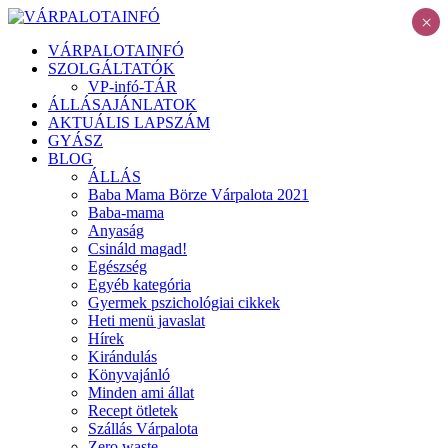
×
VÁRPALOTAINFÓ
SZOLGÁLTATÓK
VP-infó-TÁR
ÁLLÁSAJÁNLATOK
AKTUÁLIS LAPSZÁM
GYÁSZ
BLOG
ÁLLÁS
Baba Mama Börze Várpalota 2021
Baba-mama
Anyaság
Csináld magad!
Egészség
Egyéb kategória
Gyermek pszichológiai cikkek
Heti menü javaslat
Hírek
Kirándulás
Könyvajánló
Minden ami állat
Recept ötletek
Szállás Várpalota
Zero waste