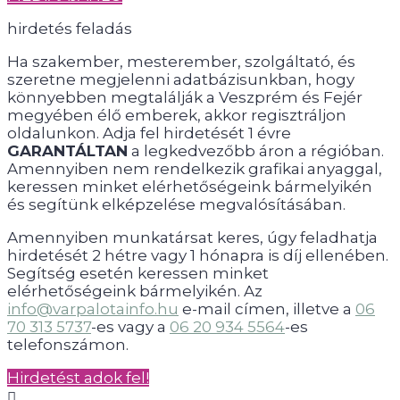
hirdetés feladás
Ha szakember, mesterember, szolgáltató, és
szeretne megjelenni adatbázisunkban, hogy
könnyebben megtalálják a Veszprém és Fejér
megyében élő emberek, akkor regisztráljon
oldalunkon. Adja fel hirdetését 1 évre
GARANTÁLTAN
a legkedvezőbb áron a régióban.
Amennyiben nem rendelkezik grafikai anyaggal,
keressen minket elérhetőségeink bármelyikén
és segítünk elképzelése megvalósításában.
Amennyiben munkatársat keres, úgy feladhatja
hirdetését 2 hétre vagy 1 hónapra is díj ellenében.
Segítség esetén keressen minket
elérhetőségeink bármelyikén. Az
info@varpalotainfo.hu
e-mail címen, illetve a
06
70 313 5737
-es vagy a
06 20 934 5564
-es
telefonszámon.
Hirdetést adok fel!
