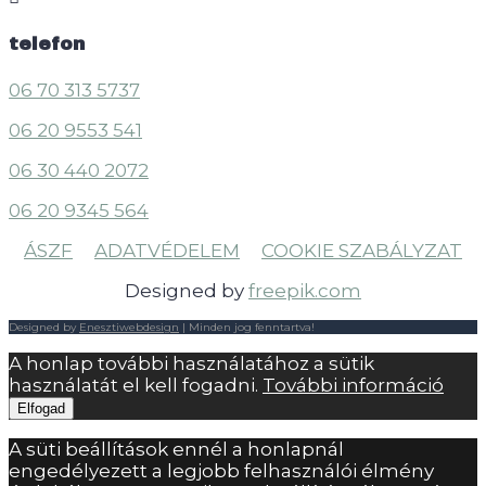
telefon
06 70 313 5737
06 20 9553 541
06 30 440 2072
06 20 9345 564
ÁSZF
ADATVÉDELEM
COOKIE SZABÁLYZAT
Designed by
freepik.com
Designed by
Enesztiwebdesign
| Minden jog fenntartva!
A honlap további használatához a sütik
használatát el kell fogadni.
További információ
Elfogad
A süti beállítások ennél a honlapnál
engedélyezett a legjobb felhasználói élmény