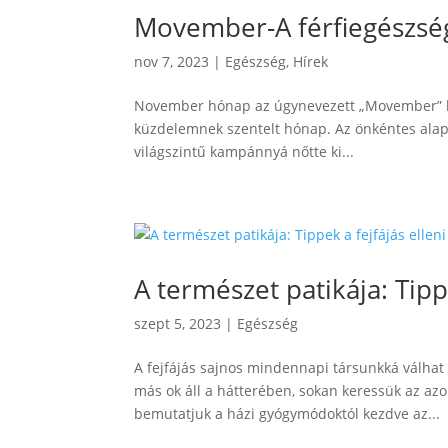
Movember-A férfiegészsé
nov 7, 2023
|
Egészség
,
Hírek
November hónap az úgynevezett „Movember” ka
küzdelemnek szentelt hónap. Az önkéntes alap
világszintű kampánnyá nőtte ki...
A természet patikája: Tipp
szept 5, 2023
|
Egészség
A fejfájás sajnos mindennapi társunkká válhat é
más ok áll a hátterében, sokan keressük az a
bemutatjuk a házi gyógymódoktól kezdve az...