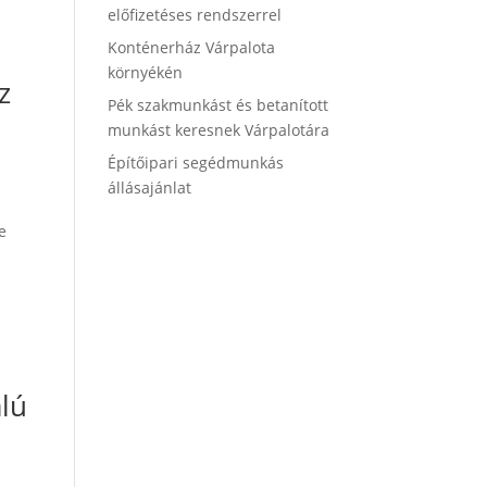
előfizetéses rendszerrel
Konténerház Várpalota
környékén
z
Pék szakmunkást és betanított
munkást keresnek Várpalotára
Építőipari segédmunkás
állásajánlat
e
alú