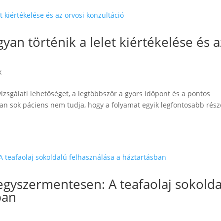
yan történik a lelet kiértékelése és a
k
izsgálati lehetőséget, a legtöbbször a gyors időpont és a pontos
ban sok páciens nem tudja, hogy a folyamat egyik legfontosabb rész
egyszermentesen: A teafaolaj sokold
ban