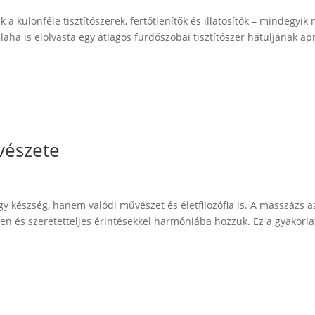
 különféle tisztítószerek, fertőtlenítők és illatosítók – mindegyik
laha is elolvasta egy átlagos fürdőszobai tisztítószer hátuljának ap
vészete
y készség, hanem valódi művészet és életfilozófia is. A masszázs a
den és szeretetteljes érintésekkel harmóniába hozzuk. Ez a gyakorla