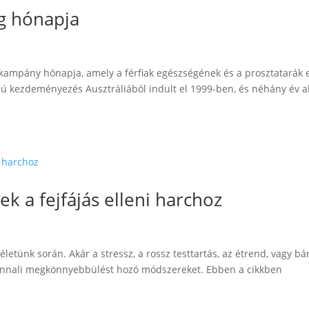
g hónapja
mpány hónapja, amely a férfiak egészségének és a prosztatarák e
ú kezdeményezés Ausztráliából indult el 1999-ben, és néhány év al
ek a fejfájás elleni harchoz
letünk során. Akár a stressz, a rossz testtartás, az étrend, vagy b
zonnali megkönnyebbülést hozó módszereket. Ebben a cikkben