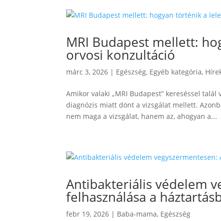
MRI Budapest mellett: hog
orvosi konzultáció
márc 3, 2026
|
Egészség
,
Egyéb kategória
,
Híre
Amikor valaki „MRI Budapest” kereséssel talál v
diagnózis miatt dönt a vizsgálat mellett. Azon
nem maga a vizsgálat, hanem az, ahogyan a...
Antibakteriális védelem v
felhasználása a háztartás
febr 19, 2026
|
Baba-mama
,
Egészség