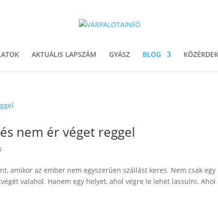
LATOK
AKTUÁLIS LAPSZÁM
GYÁSZ
BLOG
KÖZÉRDEK
nés nem ér véget reggel
k
ont, amikor az ember nem egyszerűen szállást keres. Nem csak egy
égét valahol. Hanem egy helyet, ahol végre le lehet lassulni. Ahol 