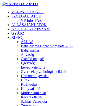
VÁRPALOTAINFÓ
SZOLGÁLTATÓK
VP-infó-TÁR
ÁLLÁSAJÁNLATOK
AKTUÁLIS LAPSZÁM
GYÁSZ
BLOG
ÁLLÁS
Baba Mama Börze Várpalota 2021
Baba-mama
Anyaság
Csináld magad!
Egészség
Egyéb kategória
Gyermek pszichológiai cikkek
Heti menü javaslat
Hírek
Kirándulás
Könyvajánló
Minden ami állat
Recept ötletek
Szállás Várpalota
Zero waste