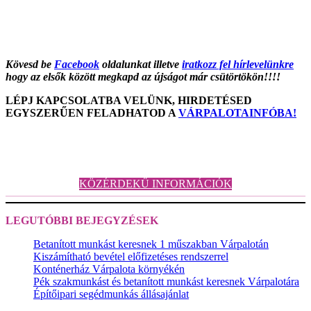
Kövesd be
Facebook
oldalunkat illetve
iratkozz fel hírlevelünkre
hogy az elsők között megkapd az újságot már csütörtökön!!!!
LÉPJ KAPCSOLATBA VELÜNK, HIRDETÉSED
EGYSZERŰEN FELADHATOD A
VÁRPALOTAINFÓBA!
KÖZÉRDEKŰ INFORMÁCIÓK
LEGUTÓBBI BEJEGYZÉSEK
Betanított munkást keresnek 1 műszakban Várpalotán
Kiszámítható bevétel előfizetéses rendszerrel
Konténerház Várpalota környékén
Pék szakmunkást és betanított munkást keresnek Várpalotára
Építőipari segédmunkás állásajánlat