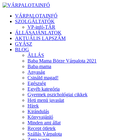
VÁRPALOTAINFÓ
SZOLGÁLTATÓK
VP-infó-TÁR
ÁLLÁSAJÁNLATOK
AKTUÁLIS LAPSZÁM
GYÁSZ
BLOG
ÁLLÁS
Baba Mama Börze Várpalota 2021
Baba-mama
Anyaság
Csináld magad!
Egészség
Egyéb kategória
Gyermek pszichológiai cikkek
Heti menü javaslat
Hírek
Kirándulás
Könyvajánló
Minden ami állat
Recept ötletek
Szállás Várpalota
Zero waste