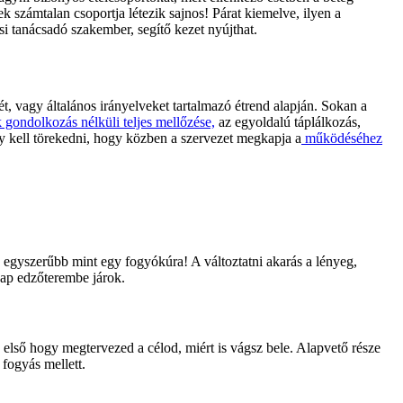
 számtalan csoportja létezik sajnos! Párat kiemelve, ilyen a
si tanácsadó szakember, segítő kezet nyújthat.
rét, vagy általános irányelveket tartalmazó étrend alapján. Sokan a
gondolkozás nélküli teljes mellőzése,
az egyoldalú táplálkozás,
gy kell törekedni, hogy közben a szervezet megkapja a
működéséhez
egyszerűbb mint egy fogyókúra! A változtatni akarás a lényeg,
nap edzőterembe járok.
 első hogy megtervezed a célod, miért is vágsz bele. Alapvető része
fogyás mellett.