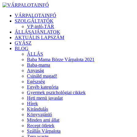
VÁRPALOTAINFÓ
SZOLGÁLTATÓK
VP-infó-TÁR
ÁLLÁSAJÁNLATOK
AKTUÁLIS LAPSZÁM
GYÁSZ
BLOG
ÁLLÁS
Baba Mama Börze Várpalota 2021
Baba-mama
Anyaság
Csináld magad!
Egészség
Egyéb kategória
Gyermek pszichológiai cikkek
Heti menü javaslat
Hírek
Kirándulás
Könyvajánló
Minden ami állat
Recept ötletek
Szállás Várpalota
Zero waste