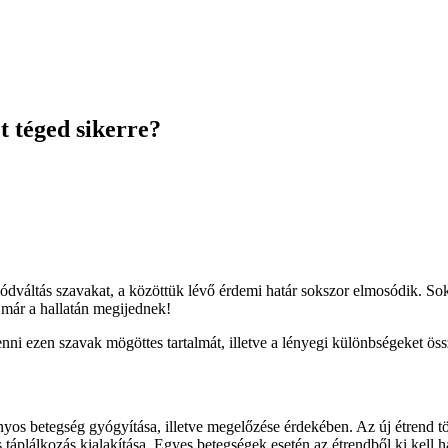
t téged sikerre?
tmódváltás szavakat, a közöttük lévő érdemi határ sokszor elmosódik. S
 már a hallatán megijednek!
i ezen szavak mögöttes tartalmát, illetve a lényegi különbségeket öss
zonyos betegség gyógyítása, illetve megelőzése érdekében. Az új étrend 
es táplálkozás kialakítása. Egyes betegségek esetén az étrendből ki kell