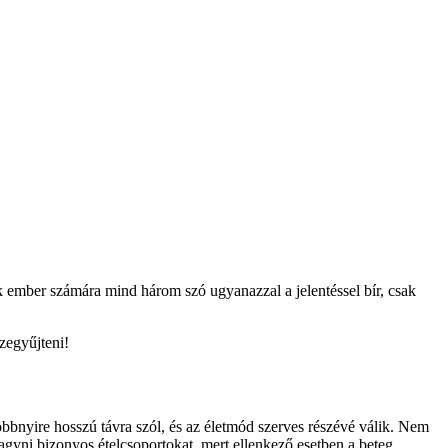
ok ember számára mind három szó ugyanazzal a jelentéssel bír, csak
zegyűjteni!
többnyire hosszú távra szól, és az életmód szerves részévé válik. Nem
 hagyni bizonyos ételcsoportokat, mert ellenkező esetben a beteg