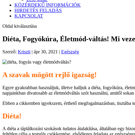
KÖZÉRDEKŰ INFORMÁCIÓK
HIRDETÉS FELADÁS
KAPCSOLAT
Oldal kiválasztása
Diéta, Fogyókúra, Életmód-váltás! Mi veze
Szerző:
Kriszti
|
ápr 30, 2021
|
Egészség
A szavak mögött rejlő igazság!
Egyre gyakrabban használjuk, illetve halljuk a diéta, fogyókúra, éle
napjainkban divatosabb az életmódváltás szót használni, amitől sokan
Ebben a cikkemben igyekszem, érthető megfogalmazásban, tisztába tenn
Diéta!
A diéta a táplálkozási szokások tudatos átalakítása, általában egy bi
feltétlen célja a testsúly csökkentése, elsődleges feladata az egészség