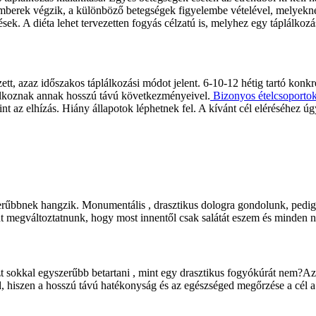
emberek végzik, a különböző betegségek figyelembe vételével, melyeknek
ek. A diéta lehet tervezetten fogyás célzatú is, melyhez egy táplálkozá
zett, azaz időszakos táplálkozási módot jelent. 6-10-12 hétig tartó konk
lalkoznak annak hosszú távú következményeivel.
Bizonyos ételcsoportok 
t az elhízás. Hiány állapotok léphetnek fel. A kívánt cél eléréséhez ú
erűbbnek hangzik. Monumentális , drasztikus dologra gondolunk, pedig 
nt megváltoztatnunk, hogy most innentől csak salátát eszem és minden 
zt sokkal egyszerűbb betartani , mint egy drasztikus fogyókúrát nem?Az
, hiszen a hosszú távú hatékonyság és az egészséged megőrzése a cél a 