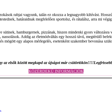
zokások rabjai vagyunk, talán ez okozza a legnagyobb kihívást. Hosszú 
testednek, határaidnak megfelelően sportolsz, és rátalálsz, arra mi végi
e sütinek, hamburgernek, pizzának, hiszen mindenki gyors változásra 
k, nassolások. Addig az életmódváltás egy hosszú távú, megtérülő befekt
és mögött egy alapos mérlegelés, esetenként szakember bevonása szüks
y az elsők között megkapd az újságot már csütörtökön!!!!Legfrissebb
KÖZÉRDEKŰ INFORMÁCIÓK
n