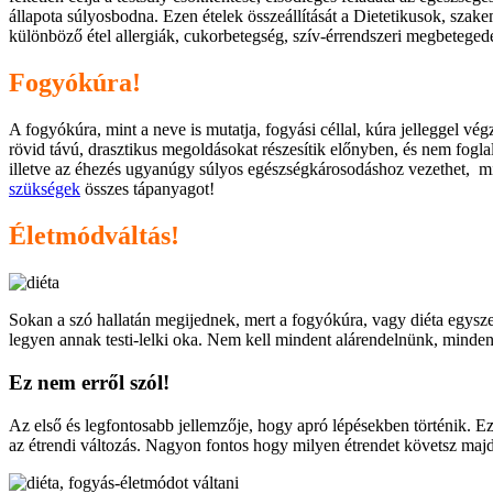
állapota súlyosbodna. Ezen ételek összeállítását a Dietetikusok, szak
különböző étel allergiák, cukorbetegség, szív-érrendszeri megbetegedés
Fogyókúra!
A fogyókúra, mint a neve is mutatja, fogyási céllal, kúra jelleggel vég
rövid távú, drasztikus megoldásokat részesítik előnyben, és nem fog
illetve az éhezés ugyanúgy súlyos egészségkárosodáshoz vezethet, min
szükségek
összes tápanyagot!
Életmódváltás!
Sokan a szó hallatán megijednek, mert a fogyókúra, vagy diéta egysz
legyen annak testi-lelki oka. Nem kell mindent alárendelnünk, minde
Ez nem erről szól!
Az első és legfontosabb jellemzője, hogy apró lépésekben történik. E
az étrendi változás. Nagyon fontos hogy milyen étrendet követsz majd