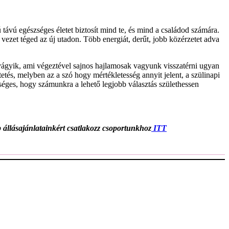
távú egészséges életet biztosít mind te, és mind a családod számára.
g vezet téged az új utadon. Több energiát, derűt, jobb közérzetet adva
vágyik, ami végeztével sajnos hajlamosak vagyunk visszatérni ugyan
etés, melyben az a szó hogy mértékletesség annyit jelent, a szülinapi
éges, hogy számunkra a lehető legjobb választás születhessen
 állásajánlatainkért csatlakozz csoportunkhoz
ITT