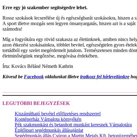
Erre egy jó szakember segítségedre lehet.
Rossz szokások lecserélése új és egészségbarát szokásokra, hiszen a s
A sport illetve mozgás sem legyen önsanyargatás, hiszen azt is a saját 
számodra!
Míg a fogyókúra egy rövid szakasza az életünknek, amiben nincs hely
azon étkezési szokásainkra, többlet bevitel, egészségtelen gyors étele
tortádból egy szelet megérdemelt jutalom. Természetesen minden dönt
életminőségünk megőrzése, megóvása érdekében.
Írta: Kovács Béláné Németh Kathrin
Kövesd be
Facebook
oldalunkat illetve
iratkozz fel hírlevelünkre
hog
LEGUTÓBBI BEJEGYZÉSEK
Kiszámítható bevétel előfizetéses rendszerrel
Konténerház Várpalota környékén
Pék szakmunkást és betanított munkást keresnek Várpalotára
Építőipari segédmunkás állásajánlat
Segédmunkás állás Csóron a Martin Metals Kft. betonüzemébe