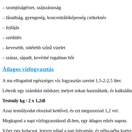
– szomjúságérzet, szájszárasság
– fáradtság, gyengeség, koncentrálóképesség csökeknés
– fejfájás
– szédülés
– kevesebb, sötétebb színű vizelet
– száraz, sápadt, kevésbé rugalmas bőr
Átlagos vízfogyasztás
A ma elfogadott egészséges víz fogyasztás szerint 1,5-2-2,5 liter.
Létezik egy számítási módszer, melyet sokan használunk, és kalkulálu
Testsúly kg / 2 x 1,2dl
Azaz testsúlyodat elosztod kettővel, és ezt megszorzod 1,2 vel.
Megkapod a napi vízfogyasztásod dl-ben, egy átlagos edzés napon.
Végy egy kulacsot, legyen nálad a nap folyamán, és néha-néha kortyo