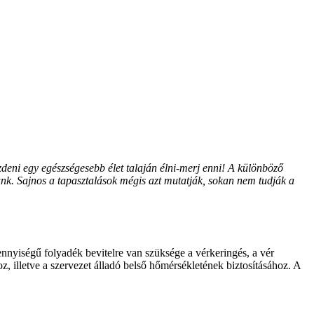
deni egy egészségesebb élet talaján élni-merj enni! A különböző
unk. Sajnos a tapasztalások mégis azt mutatják, sokan nem tudják a
nyiségű folyadék bevitelre van szüksége a vérkeringés, a vér
, illetve a szervezet álladó belső hőmérsékletének biztosításához. A