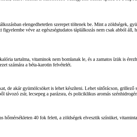
lálkozásban elengedhetetlen szerepet töltenek be. Mint a zöldségek, gy
zt figyelembe véve az egészségtudatos táplálkozás nem csak abból áll
lória tartalma, vitaminok nem bomlanak le, és a zamatos ízük is érezhe
zet számára a béta-karotin felvételét.
at, de akár gyümölcsöket is lehet készíteni. Lehet sütőrácson, grillező
ből távozó zsír, lecsepeg a parázsra, és policiklikus aromás szénhidrog
 hőmérsékleten 40 fok felett, a zöldségek elvesztik színüket, vitamint