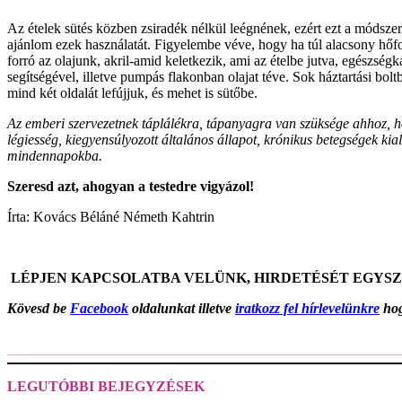
Az ételek sütés közben zsiradék nélkül leégnének, ezért ezt a módszer
ajánlom ezek használatát. Figyelembe véve, hogy ha túl alacsony hőfok
forró az olajunk, akril-amid keletkezik, ami az ételbe jutva, egészségká
segítségével, illetve pumpás flakonban olajat téve. Sok háztartási bol
mind két oldalát lefújjuk, és mehet is sütőbe.
Az emberi szervezetnek táplálékra, tápanyagra van szüksége ahhoz, hogy
légiesség, kiegyensúlyozott általános állapot, krónikus betegségek kia
mindennapokba.
Szeresd azt, ahogyan a testedre vigyázol!
Írta: Kovács Béláné Németh Kahtrin
LÉPJEN KAPCSOLATBA VELÜNK, HIRDETÉSÉT EGYS
Kövesd be
Facebook
oldalunkat illetve
iratkozz fel hírlevelünkre
hog
LEGUTÓBBI BEJEGYZÉSEK