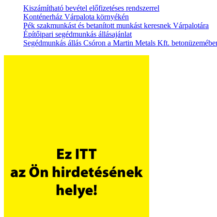
Kiszámítható bevétel előfizetéses rendszerrel
Konténerház Várpalota környékén
Pék szakmunkást és betanított munkást keresnek Várpalotára
Építőipari segédmunkás állásajánlat
Segédmunkás állás Csóron a Martin Metals Kft. betonüzemébe