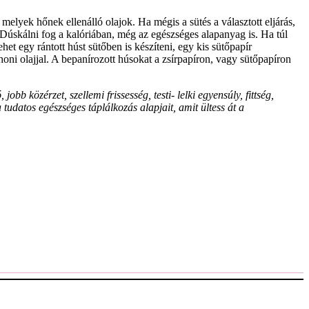
elyek hőnek ellenálló olajok. Ha mégis a sütés a választott eljárás,
 Dúskálni fog a kalóriában, még az egészséges alapanyag is. Ha túl
ehet egy rántott húst sütőben is készíteni, egy kis sütőpapír
honi olajjal. A bepanírozott húsokat a zsírpapíron, vagy sütőpapíron
 közérzet, szellemi frissesség, testi- lelki egyensúly, fittség,
tudatos egészséges táplálkozás alapjait, amit ültess át a