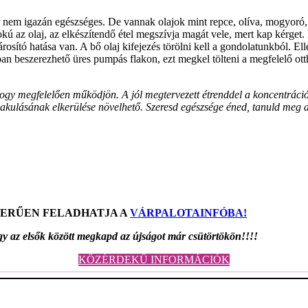
 nem igazán egészséges. De vannak olajok mint repce, olíva, mogyoró, m
ú az olaj, az elkészítendő étel megszívja magát vele, mert kap kérget.
rosító hatása van. A bő olaj kifejezés törölni kell a gondolatunkból. Ell
tban beszerezhető üres pumpás flakon, ezt megkel tölteni a megfelelő ott
 megfelelően működjön. A jól megtervezett étrenddel a koncentráció, jobb
lakulásának elkerülése növelhető. Szeresd egészsége éned, tanuld meg a 
ZERŰEN FELADHATJA A
VÁRPALOTAINFÓBA!
y az elsők között megkapd az újságot már csütörtökön!!!!
KÖZÉRDEKŰ INFORMÁCIÓK