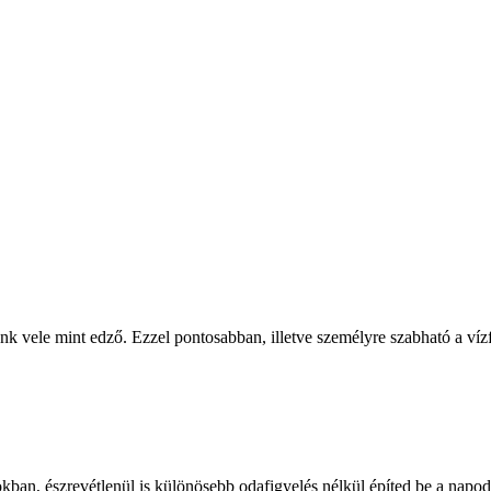
nk vele mint edző. Ezzel pontosabban, illetve személyre szabható a víz
kban, észrevétlenül is különösebb odafigyelés nélkül építed be a napo