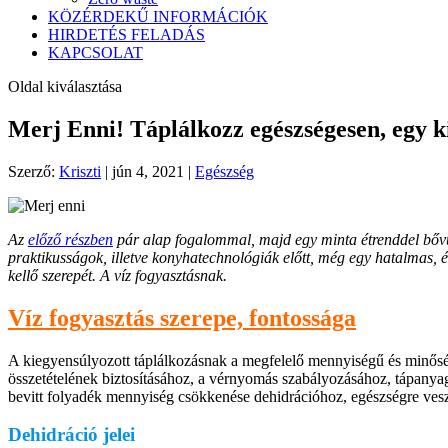
KÖZÉRDEKŰ INFORMÁCIÓK
HIRDETÉS FELADÁS
KAPCSOLAT
Oldal kiválasztása
Merj Enni! Táplálkozz egészségesen, egy kis
Szerző:
Kriszti
|
jún 4, 2021
|
Egészség
Az
előző részben
pár alap fogalommal, majd egy minta étrenddel bővül
praktikusságok, illetve konyhatechnológiák előtt, még egy hatalmas, 
kellő szerepét. A víz fogyasztásnak.
Víz fogyasztás szerepe, fontossága
A kiegyensúlyozott táplálkozásnak a megfelelő mennyiségű és minőség
összetételének biztosításához, a vérnyomás szabályozásához, tápanyago
bevitt folyadék mennyiség csökkenése dehidrációhoz, egészségre veszé
Dehidráció jelei