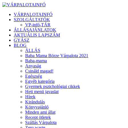
VÁRPALOTAINFÓ
SZOLGÁLTATÓK
VP-infó-TÁR
ÁLLÁSAJÁNLATOK
AKTUÁLIS LAPSZÁM
GYÁSZ
BLOG
ÁLLÁS
Baba Mama Börze Várpalota 2021
Baba-mama
Anyaság
Csináld magad!
Egészség
Egyéb kategória
Gyermek pszichológiai cikkek
Heti menü javaslat
Hírek
Kirándulás
Könyvajánló
Minden ami állat
Recept ötletek
Szállás Várpalota
Zero waste