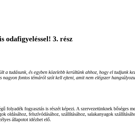
 odafigyeléssel! 3. rész
t a tudásunk, és egyben közelebb kerültünk ahhoz, hogy el tudjunk kez
és nagyon fontos témáról szót kell ejteni, amit nem elégszer hangsúlyoz
ű folyadék fogyasztás is részét képezi. A szervezetünknek bőséges men
k oldásához, felszívódásához, szállításához, salakanyagok szállításához
lyes állapotot idézhet elő.