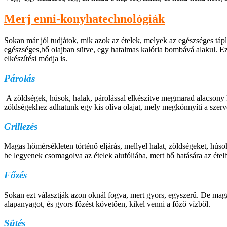
Merj enni-konyhatechnológiák
Sokan már jól tudjátok, mik azok az ételek, melyek az egészséges táp
egészséges,bő olajban sütve, egy hatalmas kalória bombává alakul. E
elkészítési módja is.
Párolás
A zöldségek, húsok, halak, párolással elkészítve megmarad alacsony ka
zöldségekhez adhatunk egy kis olíva olajat, mely megkönnyíti a szerve
Grillezés
Magas hőmérsékleten történő eljárás, mellyel halat, zöldségeket, húsok
be legyenek csomagolva az ételek alufóliába, mert hő hatására az étel
Főzés
Sokan ezt választják azon oknál fogva, mert gyors, egyszerű. De magas
alapanyagot, és gyors főzést követően, kikel venni a főző vízből.
Sütés