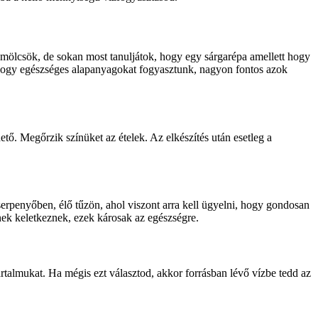
ümölcsök, de sokan most tanuljátok, hogy egy sárgarépa amellett hogy
, hogy egészséges alapanyagokat fogyasztunk, nagyon fontos azok
tő. Megőrzik színüket az ételek. Az elkészítés után esetleg a
 serpenyőben, élő tűzön, ahol viszont arra kell ügyelni, hogy gondosan
ének keletkeznek, ezek károsak az egészségre.
artalmukat. Ha mégis ezt választod, akkor forrásban lévő vízbe tedd az