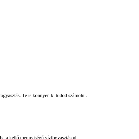
fogyasztás. Te is könnyen ki tudod számolni.
dba a kellő mennyiségű vízfogyasztásod.