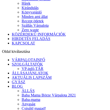
Hírek
Kirándulás
Könyvajánló
Minden ami állat
Recept ötletek
Szállás Várpalota
Zero waste
KÖZÉRDEKŰ INFORMÁCIÓK
HIRDETÉS FELADÁS
KAPCSOLAT
Oldal kiválasztása
VÁRPALOTAINFÓ
SZOLGÁLTATÓK
VP-infó-TÁR
ÁLLÁSAJÁNLATOK
AKTUÁLIS LAPSZÁM
GYÁSZ
BLOG
ÁLLÁS
Baba Mama Börze Várpalota 2021
Baba-mama
Anyaság
Csináld magad!