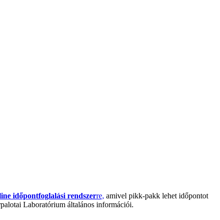
line időpontfoglalási rendszer
re,
amivel pikk-pakk lehet időpontot
palotai Laboratórium általános információi.