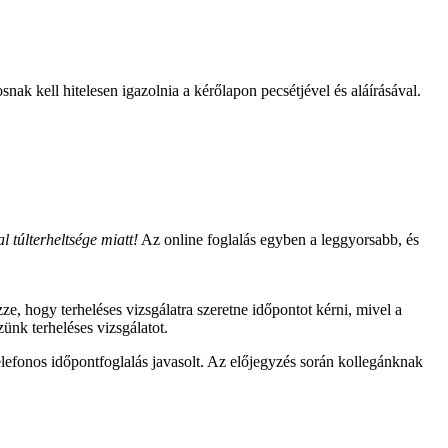
nak kell hitelesen igazolnia a kérőlapon pecsétjével és aláírásával.
l túlterheltsége miatt!
Az online foglalás egyben a leggyorsabb, és
, hogy terheléses vizsgálatra szeretne időpontot kérni, mivel a
ünk terheléses vizsgálatot.
elefonos időpontfoglalás javasolt. Az előjegyzés során kollegánknak