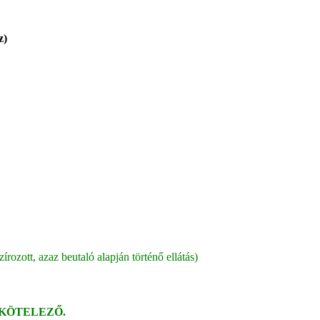
z)
írozott, azaz beutaló alapján történő ellátás)
KÖTELEZŐ.