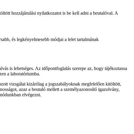
öltött hozzájárulási nyilatkozatot is be kell adni a beutalóval. A
sabb, és legkényelmesebb módjai a lelet tartalmának
ívás is lehetséges. Az időpontfoglalás szerepe az, hogy tájékoztassa
zzen a laboratóriumba.
ott vizsgálat kizárólag a jogszabályoknak megfelelően kitöltött,
zonosságot, azaz a beutaló mellett a személyazonosító igazolvány,
l módunkban elvégezni.