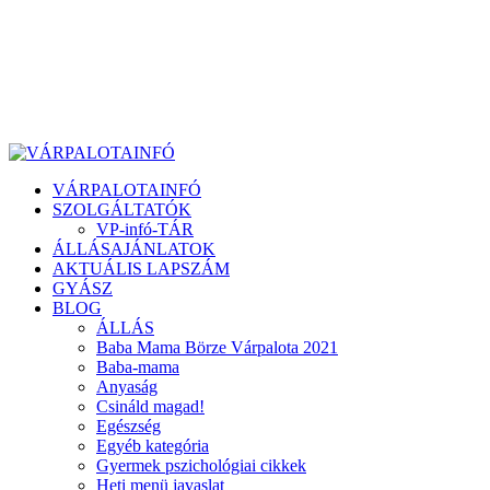
VÁRPALOTAINFÓ
SZOLGÁLTATÓK
VP-infó-TÁR
ÁLLÁSAJÁNLATOK
AKTUÁLIS LAPSZÁM
GYÁSZ
BLOG
ÁLLÁS
Baba Mama Börze Várpalota 2021
Baba-mama
Anyaság
Csináld magad!
Egészség
Egyéb kategória
Gyermek pszichológiai cikkek
Heti menü javaslat