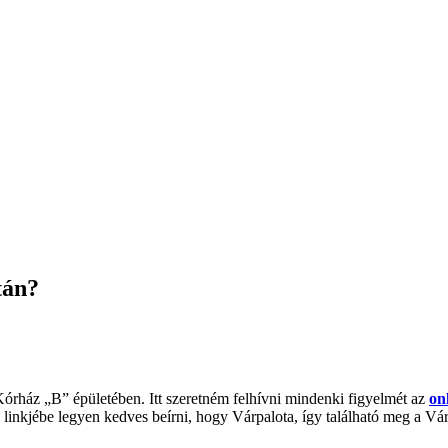
tán?
Kórház „B” épületében. Itt szeretném felhívni mindenki figyelmét az
on
inkjébe legyen kedves beírni, hogy Várpalota, így található meg a Vár