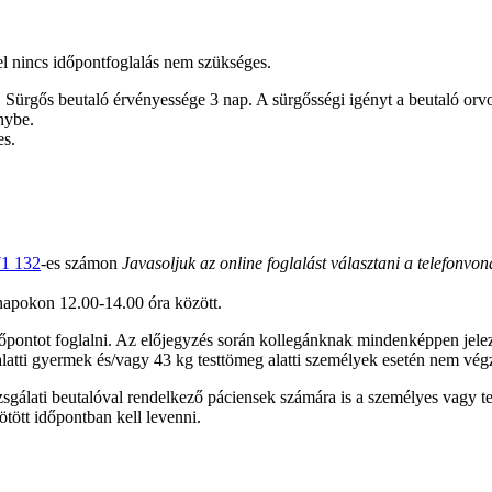
el nincs időpontfoglalás nem szükséges.
 Sürgős beutaló érvényessége 3 nap. A sürgősségi igényt a beutaló orvos
nybe.
es.
71 132
-es számon
Javasoljuk az online foglalást választani a telefonvona
pokon 12.00-14.00 óra között.
pontot foglalni. Az előjegyzés során kollegánknak mindenképpen jelezze
 alatti gyermek és/vagy 43 kg testtömeg alatti személyek esetén nem végz
izsgálati beutalóval rendelkező páciensek számára is a személyes vagy t
ötött időpontban kell levenni.