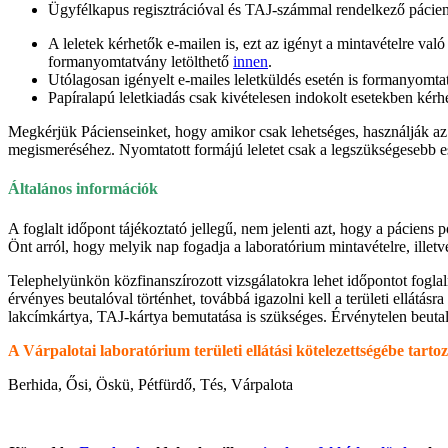
Ügyfélkapus regisztrációval és TAJ-számmal rendelkező páciense
A leletek kérhetők e-mailen is, ezt az igényt a mintavételre való 
formanyomtatvány letölthető
innen
.
Utólagosan igényelt e-mailes leletküldés esetén is formanyomtat
Papíralapú leletkiadás csak kivételesen indokolt esetekben kérh
Megkérjük Pácienseinket, hogy amikor csak lehetséges, használják a
megismeréséhez. Nyomtatott formájú leletet csak a legszükségesebb e
Általános információk
A foglalt időpont tájékoztató jellegű, nem jelenti azt, hogy a páciens
Önt arról, hogy melyik nap fogadja a laboratórium mintavételre, illet
Telephelyünkön közfinanszírozott vizsgálatokra lehet időpontot foglal
érvényes beutalóval történhet, továbbá igazolni kell a területi ellátás
lakcímkártya, TAJ-kártya bemutatása is szükséges. Érvénytelen beutaló
A Várpalotai laboratórium területi ellátási kötelezettségébe tartoz
Berhida, Ősi, Öskü, Pétfürdő, Tés, Várpalota