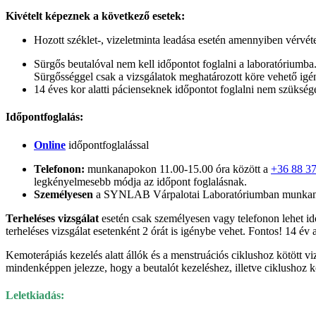
Kivételt képeznek a következő esetek:
Hozott széklet-, vizeletminta leadása esetén amennyiben vérvét
Sürgős beutalóval nem kell időpontot foglalni a laboratóriumba.
Sürgősséggel csak a vizsgálatok meghatározott köre vehető igé
14 éves kor alatti pácienseknek időpontot foglalni nem szükség
Időpontfoglalás:
Online
időpontfoglalással
Telefonon:
munkanapokon 11.00-15.00 óra között a
+36 88 3
legkényelmesebb módja az időpont foglalásnak.
Személyesen
a SYNLAB Várpalotai Laboratóriumban munkana
Terheléses vizsgálat
esetén csak személyesen vagy telefonon lehet idő
terheléses vizsgálat esetenként 2 órát is igénybe vehet. Fontos! 14 év
Kemoterápiás kezelés alatt állók és a menstruációs ciklushoz kötött v
mindenképpen jelezze, hogy a beutalót kezeléshez, illetve ciklushoz k
Leletkiadás: