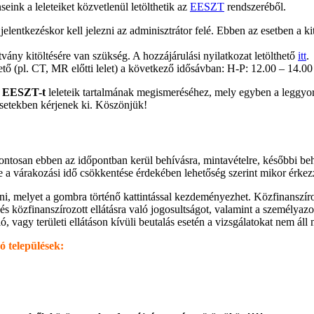
ink a leleteiket közvetlenül letölthetik az
EESZT
rendszeréből.
jelentkezéskor kell jelezni az adminisztrátor felé. Ebben az esetben a kit
vány kitöltésére van szükség. A hozzájárulási nyilatkozat letölthető
itt
.
ető (pl. CT, MR előtti lelet) a következő idősávban: H-P: 12.00 – 14.00
z
EESZT-t
leleteik tartalmának megismeréséhez, mely egyben a leggyor
setekben kérjenek ki. Köszönjük!
 pontosan ebben az időpontban kerül behívásra, mintavételre, későbbi beh
ve a várakozási idő csökkentése érdekében lehetőség szerint mikor érke
ni, melyet a gombra történő kattintással kezdeményezhet. Közfinanszíroz
ra és közfinanszírozott ellátásra való jogosultságot, valamint a személya
, vagy területi ellátáson kívüli beutalás esetén a vizsgálatokat nem ál
ó települések: