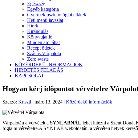
Egészség
Egyéb kategória
Gyermek pszichológiai cikkek
Heti menü javaslat
Hírek
Kirándulás
Könyvajánló
Minden ami állat
Recept ötletek
Szállás Várpalota
Zero waste
KÖZÉRDEKŰ INFORMÁCIÓK
HIRDETÉS FELADÁS
KAPCSOLAT
Hogyan kérj időpontot vérvételre Várpalo
Szerző:
Kriszti
|
márc 13, 2024
|
Közérdekű információk
Várpalotán a vérvételt a
SYNLABNÁL
lehet intézni a Szent Donát 
foglalni vérvételre.A SYNLAB weboldalán, a vérvételi helyek kereső l