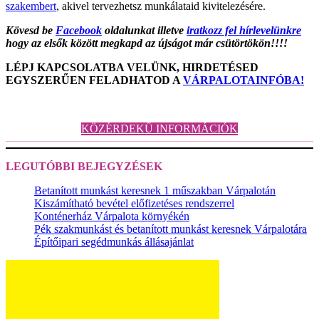
szakembert
, akivel tervezhetsz munkálataid kivitelezésére.
Kövesd be
Facebook
oldalunkat illetve
iratkozz fel hírlevelünkre
hogy az elsők között megkapd az újságot már csütörtökön!!!!
LÉPJ KAPCSOLATBA VELÜNK, HIRDETÉSED
EGYSZERŰEN FELADHATOD A
VÁRPALOTAINFÓBA!
KÖZÉRDEKŰ INFORMÁCIÓK
LEGUTÓBBI BEJEGYZÉSEK
Betanított munkást keresnek 1 műszakban Várpalotán
Kiszámítható bevétel előfizetéses rendszerrel
Konténerház Várpalota környékén
Pék szakmunkást és betanított munkást keresnek Várpalotára
Építőipari segédmunkás állásajánlat