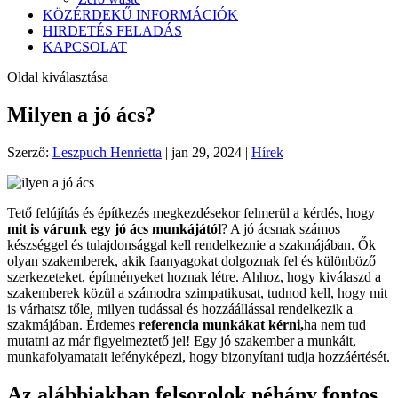
KÖZÉRDEKŰ INFORMÁCIÓK
HIRDETÉS FELADÁS
KAPCSOLAT
Oldal kiválasztása
Milyen a jó ács?
Szerző:
Leszpuch Henrietta
|
jan 29, 2024
|
Hírek
Tető felújítás és építkezés megkezdésekor felmerül a kérdés, hogy
mit is várunk egy jó ács munkájától
? A jó ácsnak számos
készséggel és tulajdonsággal kell rendelkeznie a szakmájában. Ők
olyan szakemberek, akik faanyagokat dolgoznak fel és különböző
szerkezeteket, építményeket hoznak létre. Ahhoz, hogy kiválaszd a
szakemberek közül a számodra szimpatikusat, tudnod kell, hogy mit
is várhatsz tőle, milyen tudással és hozzáállással rendelkezik a
szakmájában. Érdemes
referencia munkákat kérni,
ha nem tud
mutatni az már figyelmeztető jel! Egy jó szakember a munkáit,
munkafolyamatait lefényképezi, hogy bizonyítani tudja hozzáértését.
Az alábbiakban felsorolok néhány fontos