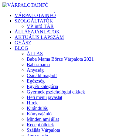
VÁRPALOTAINFÓ
SZOLGÁLTATÓK
VP-infó-TÁR
ÁLLÁSAJÁNLATOK
AKTUÁLIS LAPSZÁM
GYÁSZ
BLOG
ÁLLÁS
Baba Mama Börze Várpalota 2021
Baba-mama
Anyaság
Csináld magad!
Egészség
Egyéb kategória
Gyermek pszichológiai cikkek
Heti menü javaslat
Hírek
Kirándulás
Könyvajánló
Minden ami állat
Recept ötletek
Szállás Várpalota
Zero waste