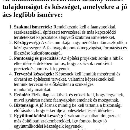
tulajdonságot és készséget, amelyekre a jó
ács legfőbb ismérve:
Szakmai ismeretek:
Rendelkeznie kell a faanyagokkal,
szerkezetekkel, építészeti tervezéssel és más kapcsolódó
területekkel kapcsolatos alapvető szakmai ismeretekkel.
Kézügyesség:
Az ács munkája nagymértékben támaszkodik a
kézügyességre. A faanyagok pontos megvágása, formázása és
illesztése kulcsfontosságú.
Pontosság és precizitás:
Az építési projektek során a hibák
elkerülése érdekében fontos, hogy az ácsok rendkívül
precízek és pontosak legyenek.
Tervezési készségek:
Képesnek kell lenniük megérteni és
olvasni az építészeti terveket, valamint képeseknek kell
lenniük tervezni és előkészíteni a szükséges
munkafolyamatokat.
Erőnlét:
Fizikailag is aktívak és erősek kell, hogy legyenek,
mivel gyakran nehéz faanyagokat emelnek és mozgatnak.
Biztonság:
A jó ácsnak mindig be kell tartania a biztonsági
előírásokat, hogy elkerülje a baleseteket és sérüléseket.
Együttműködési készség:
Gyakran csapatban dolgoznak
más építőipari szakemberekkel, így fontos, hogy jó
együttműködési készségeik legyenek.