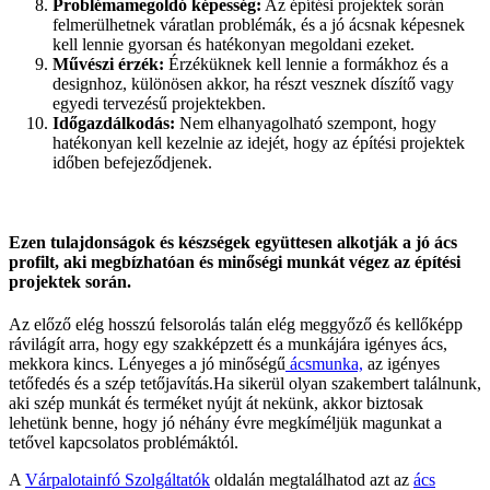
Problémamegoldó képesség:
Az építési projektek során
felmerülhetnek váratlan problémák, és a jó ácsnak képesnek
kell lennie gyorsan és hatékonyan megoldani ezeket.
Művészi érzék:
Érzéküknek kell lennie a formákhoz és a
designhoz, különösen akkor, ha részt vesznek díszítő vagy
egyedi tervezésű projektekben.
Időgazdálkodás:
Nem elhanyagolható szempont, hogy
hatékonyan kell kezelnie az idejét, hogy az építési projektek
időben befejeződjenek.
Ezen tulajdonságok és készségek együttesen alkotják a jó ács
profilt, aki megbízhatóan és minőségi munkát végez az építési
projektek során.
Az előző elég hosszú felsorolás talán elég meggyőző és kellőképp
rávilágít arra, hogy egy szakképzett és a munkájára igényes ács,
mekkora kincs. Lényeges a jó minőségű
ácsmunka,
az igényes
tetőfedés és a szép tetőjavítás.Ha sikerül olyan szakembert találnunk,
aki szép munkát és terméket nyújt át nekünk, akkor biztosak
lehetünk benne, hogy jó néhány évre megkíméljük magunkat a
tetővel kapcsolatos problémáktól.
A
Várpalotainfó Szolgáltatók
oldalán megtalálhatod azt az
ács