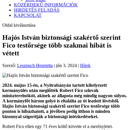
KÖZÉRDEKŰ INFORMÁCIÓK
HIRDETÉS FELADÁS
KAPCSOLAT
Oldal kiválasztása
Hajós István biztonsági szakértő szerint
Fico testőrsége több szakmai hibát is
vétett
Szerző:
Leszpuch Henrietta
|
jún 3, 2024
|
Hírek
2024. május 15-én, a Nyitrabányán tartott kihelyezett
kormányülés után meglőtték Robert Fico szlovák
miniszterelnököt, akinek az állapota még mindig nagyon súlyos.
A kormányfőt három golyó is eltalálta az öt leadott lövésből.
Hajós István biztonsági szakértő szerint Fico testőrsége több
ponton is hibázhatott, a jövőben pedig itthon is minden
bizonnyal szigorítják a biztonsági intézkedéseket.
Robert Fico ellen egy 71 éves költő követte el a merényletet.