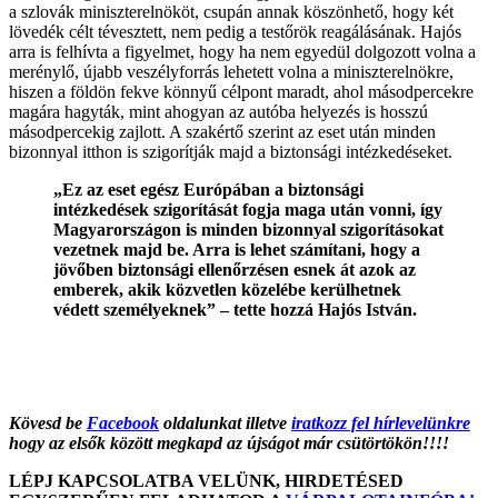
a szlovák miniszterelnököt, csupán annak köszönhető, hogy két
lövedék célt tévesztett, nem pedig a testőrök reagálásának. Hajós
arra is felhívta a figyelmet, hogy ha nem egyedül dolgozott volna a
merénylő, újabb veszélyforrás lehetett volna a miniszterelnökre,
hiszen a földön fekve könnyű célpont maradt, ahol másodpercekre
magára hagyták, mint ahogyan az autóba helyezés is hosszú
másodpercekig zajlott. A szakértő szerint az eset után minden
bizonnyal itthon is szigorítják majd a biztonsági intézkedéseket.
„Ez az eset egész Európában a biztonsági
intézkedések szigorítását fogja maga után vonni, így
Magyarországon is minden bizonnyal szigorításokat
vezetnek majd be. Arra is lehet számítani, hogy a
jövőben biztonsági ellenőrzésen esnek át azok az
emberek, akik közvetlen közelébe kerülhetnek
védett személyeknek” – tette hozzá Hajós István.
Kövesd be
Facebook
oldalunkat illetve
iratkozz fel hírlevelünkre
hogy az elsők között megkapd az újságot már csütörtökön!!!!
LÉPJ KAPCSOLATBA VELÜNK, HIRDETÉSED