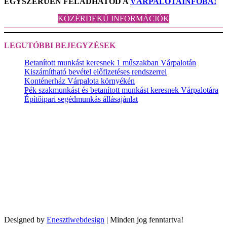
EGYSZERŰEN FELADHATOD A
VÁRPALOTAINFÓBA!
KÖZÉRDEKŰ INFORMÁCIÓK
LEGUTÓBBI BEJEGYZÉSEK
Betanított munkást keresnek 1 műszakban Várpalotán
Kiszámítható bevétel előfizetéses rendszerrel
Konténerház Várpalota környékén
Pék szakmunkást és betanított munkást keresnek Várpalotára
Építőipari segédmunkás állásajánlat
Designed by
Enesztiwebdesign
| Minden jog fenntartva!