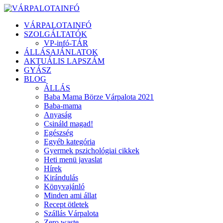
VÁRPALOTAINFÓ
SZOLGÁLTATÓK
VP-infó-TÁR
ÁLLÁSAJÁNLATOK
AKTUÁLIS LAPSZÁM
GYÁSZ
BLOG
ÁLLÁS
Baba Mama Börze Várpalota 2021
Baba-mama
Anyaság
Csináld magad!
Egészség
Egyéb kategória
Gyermek pszichológiai cikkek
Heti menü javaslat
Hírek
Kirándulás
Könyvajánló
Minden ami állat
Recept ötletek
Szállás Várpalota
Zero waste