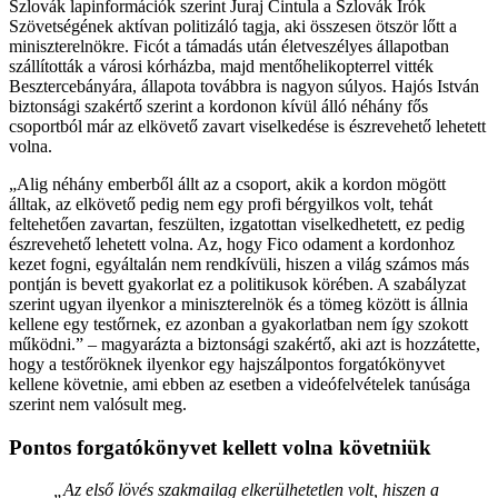
Szlovák lapinformációk szerint Juraj Cintula a Szlovák Írók
Szövetségének aktívan politizáló tagja, aki összesen ötször lőtt a
miniszterelnökre. Ficót a támadás után életveszélyes állapotban
szállították a városi kórházba, majd mentőhelikopterrel vitték
Besztercebányára, állapota továbbra is nagyon súlyos. Hajós István
biztonsági szakértő szerint a kordonon kívül álló néhány fős
csoportból már az elkövető zavart viselkedése is észrevehető lehetett
volna.
„Alig néhány emberből állt az a csoport, akik a kordon mögött
álltak, az elkövető pedig nem egy profi bérgyilkos volt, tehát
feltehetően zavartan, feszülten, izgatottan viselkedhetett, ez pedig
észrevehető lehetett volna. Az, hogy Fico odament a kordonhoz
kezet fogni, egyáltalán nem rendkívüli, hiszen a világ számos más
pontján is bevett gyakorlat ez a politikusok körében. A szabályzat
szerint ugyan ilyenkor a miniszterelnök és a tömeg között is állnia
kellene egy testőrnek, ez azonban a gyakorlatban nem így szokott
működni.” – magyarázta a biztonsági szakértő, aki azt is hozzátette,
hogy a testőröknek ilyenkor egy hajszálpontos forgatókönyvet
kellene követnie, ami ebben az esetben a videófelvételek tanúsága
szerint nem valósult meg.
Pontos forgatókönyvet kellett volna követniük
„Az első lövés szakmailag elkerülhetetlen volt, hiszen a