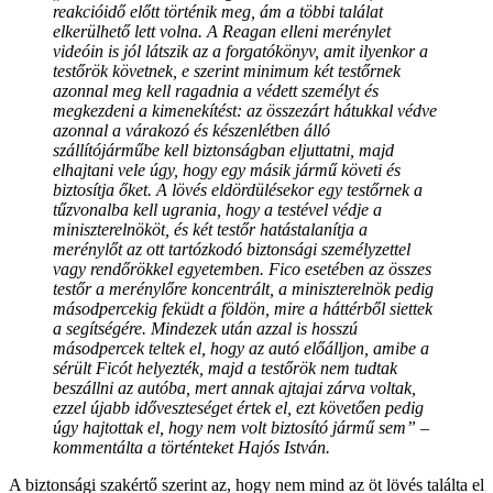
reakcióidő előtt történik meg, ám a többi találat
elkerülhető lett volna. A Reagan elleni merénylet
videóin is jól látszik az a forgatókönyv, amit ilyenkor a
testőrök követnek, e szerint minimum két testőrnek
azonnal meg kell ragadnia a védett személyt és
megkezdeni a kimenekítést: az összezárt hátukkal védve
azonnal a várakozó és készenlétben álló
szállítójárműbe kell biztonságban eljuttatni, majd
elhajtani vele úgy, hogy egy másik jármű követi és
biztosítja őket. A lövés eldördülésekor egy testőrnek a
tűzvonalba kell ugrania, hogy a testével védje a
miniszterelnököt, és két testőr hatástalanítja a
merénylőt az ott tartózkodó biztonsági személyzettel
vagy rendőrökkel egyetemben. Fico esetében az összes
testőr a merénylőre koncentrált, a miniszterelnök pedig
másodpercekig feküdt a földön, mire a háttérből siettek
a segítségére. Mindezek után azzal is hosszú
másodpercek teltek el, hogy az autó előálljon, amibe a
sérült Ficót helyezték, majd a testőrök nem tudtak
beszállni az autóba, mert annak ajtajai zárva voltak,
ezzel újabb időveszteséget értek el, ezt követően pedig
úgy hajtottak el, hogy nem volt biztosító jármű sem” –
kommentálta a történteket Hajós István.
A biztonsági szakértő szerint az, hogy nem mind az öt lövés találta el