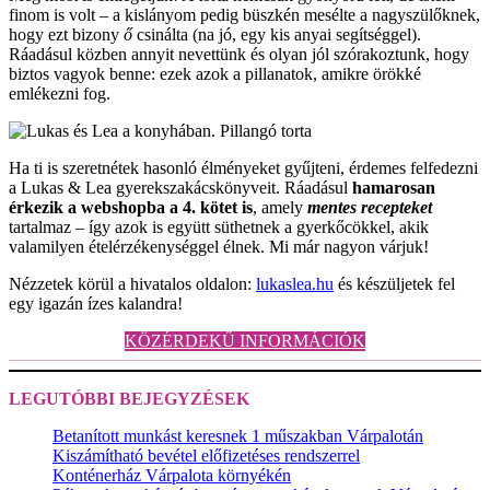
finom is volt – a kislányom pedig büszkén mesélte a nagyszülőknek,
hogy ezt bizony
ő
csinálta (na jó, egy kis anyai segítséggel).
Ráadásul közben annyit nevettünk és olyan jól szórakoztunk, hogy
biztos vagyok benne: ezek azok a pillanatok, amikre örökké
emlékezni fog.
Ha ti is szeretnétek hasonló élményeket gyűjteni, érdemes felfedezni
a Lukas & Lea gyerekszakácskönyveit. Ráadásul
hamarosan
érkezik a webshopba a 4. kötet is
, amely
mentes recepteket
tartalmaz – így azok is együtt süthetnek a gyerkőcökkel, akik
valamilyen ételérzékenységgel élnek. Mi már nagyon várjuk!
Nézzetek körül a hivatalos oldalon:
lukaslea.hu
és készüljetek fel
egy igazán ízes kalandra!
KÖZÉRDEKŰ INFORMÁCIÓK
LEGUTÓBBI BEJEGYZÉSEK
Betanított munkást keresnek 1 műszakban Várpalotán
Kiszámítható bevétel előfizetéses rendszerrel
Konténerház Várpalota környékén