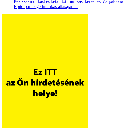
Pék szakmunkást és betanított munkást keresnek Várpalotára
Építőipari segédmunkás állásajánlat