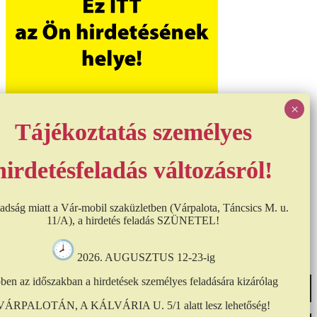
adság miatt a Vár-mobil szaküzletben (Várpalota, Táncsics M. u.
11/A), a hirdetés feladás SZÜNETEL!
Designed by
Enesztiwebdesign
| Minden jog fenntartva!
2026. AUGUSZTUS 12-23-ig
A honlap további használatához a sütik használatát el kell fogadni.
ben az időszakban a hirdetések személyes feladására kizárólag
További információ
Elfogad
VÁRPALOTÁN, A KÁLVÁRIA U. 5/1 alatt lesz lehetőség!