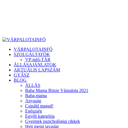
VÁRPALOTAINFÓ
SZOLGÁLTATÓK
VP-infó-TÁR
ÁLLÁSAJÁNLATOK
AKTUÁLIS LAPSZÁM
GYÁSZ
BLOG
ÁLLÁS
Baba Mama Börze Várpalota 2021
Baba-mama
Anyaság
Csináld magad!
Egészség
Egyéb kategória
Gyermek pszichológiai cikkek
Heti menü javaslat