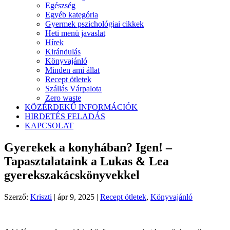
Egészség
Egyéb kategória
Gyermek pszichológiai cikkek
Heti menü javaslat
Hírek
Kirándulás
Könyvajánló
Minden ami állat
Recept ötletek
Szállás Várpalota
Zero waste
KÖZÉRDEKŰ INFORMÁCIÓK
HIRDETÉS FELADÁS
KAPCSOLAT
Gyerekek a konyhában? Igen! –
Tapasztalataink a Lukas & Lea
gyerekszakácskönyvekkel
Szerző:
Kriszti
|
ápr 9, 2025
|
Recept ötletek
,
Könyvajánló