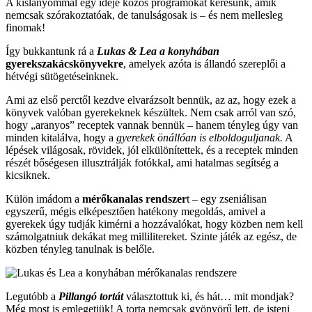
A kislányommal egy ideje közös programokat keresünk, amik
nemcsak szórakoztatóak, de tanulságosak is – és nem mellesleg
finomak!
Így bukkantunk rá a
Lukas & Lea a konyhában
gyerekszakácskönyvekre
, amelyek azóta is állandó szereplői a
hétvégi sütögetéseinknek.
Ami az első perctől kezdve elvarázsolt bennük, az az, hogy ezek a
könyvek valóban gyerekeknek készültek. Nem csak arról van szó,
hogy „aranyos” receptek vannak bennük – hanem tényleg úgy van
minden kitalálva, hogy a
gyerekek önállóan is elboldoguljanak.
A
lépések világosak, rövidek, jól elkülönítettek, és a receptek minden
részét bőségesen illusztrálják fotókkal, ami hatalmas segítség a
kicsiknek.
Külön imádom a
mérőkanalas rendszer
t – egy zseniálisan
egyszerű, mégis elképesztően hatékony megoldás, amivel a
gyerekek úgy tudják kimérni a hozzávalókat, hogy közben nem kell
számolgatniuk dekákat meg millilitereket. Szinte játék az egész, de
közben tényleg tanulnak is belőle.
Legutóbb a
Pillangó tortát
választottuk ki, és hát… mit mondjak?
Még most is emlegetjük! A torta nemcsak gyönyörű lett, de isteni