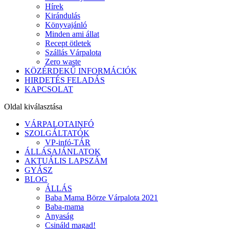
Hírek
Kirándulás
Könyvajánló
Minden ami állat
Recept ötletek
Szállás Várpalota
Zero waste
KÖZÉRDEKŰ INFORMÁCIÓK
HIRDETÉS FELADÁS
KAPCSOLAT
Oldal kiválasztása
VÁRPALOTAINFÓ
SZOLGÁLTATÓK
VP-infó-TÁR
ÁLLÁSAJÁNLATOK
AKTUÁLIS LAPSZÁM
GYÁSZ
BLOG
ÁLLÁS
Baba Mama Börze Várpalota 2021
Baba-mama
Anyaság
Csináld magad!