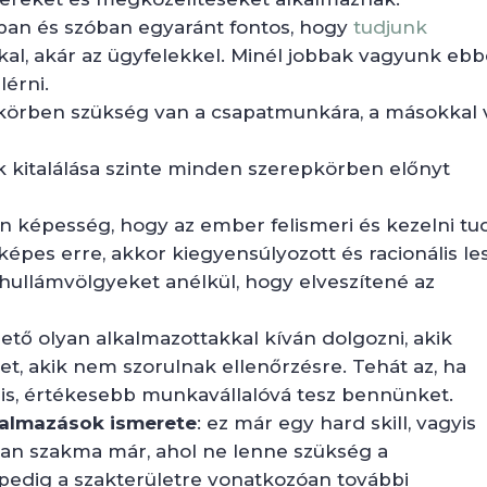
ban és szóban egyaránt fontos, hogy
tudjunk
kal, akár az ügyfelekkel. Minél jobbak vagyunk ebb
érni.
örben szükség van a csapatmunkára, a másokkal 
k kitalálása szinte minden szerepkörben előnyt
n képesség, hogy az ember felismeri és kezelni tu
képes erre, akkor kiegyensúlyozott és racionális le
hullámvölgyeket anélkül, hogy elveszítené az
zető olyan alkalmazottakkal kíván dolgozni, akik
get, akik nem szorulnak ellenőrzésre. Tehát az, ha
rt is, értékesebb munkavállalóvá tesz bennünket.
kalmazások ismerete
: ez már egy hard skill, vagyis
yan szakma már, ahol ne lenne szükség a
pedig a szakterületre vonatkozóan további