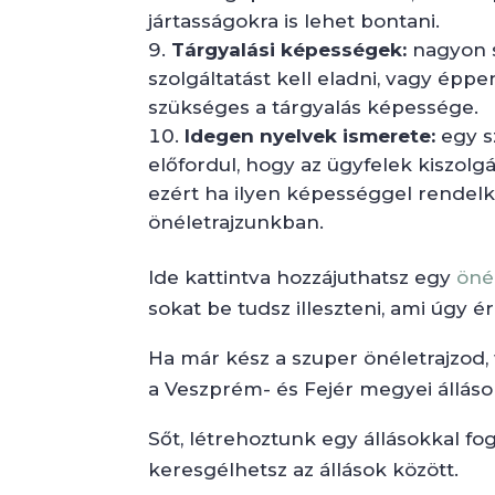
jártasságokra is lehet bontani.
Tárgyalási képességek:
nagyon s
szolgáltatást kell eladni, vagy ép
szükséges a tárgyalás képessége.
Idegen nyelvek ismerete:
egy s
előfordul, hogy az ügyfelek kiszol
ezért ha ilyen képességgel rendel
önéletrajzunkban.
Ide kattintva hozzájuthatsz egy
öné
sokat be tudsz illeszteni, ami úgy érz
Ha már kész a szuper önéletrajzod
a Veszprém- és Fejér megyei állások 
Sőt, létrehoztunk egy állásokkal fo
keresgélhetsz az állások között.