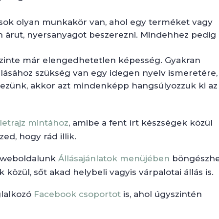
ok olyan munkakör van, ahol egy terméket vagy
pen árut, nyersanyagot beszerezni. Mindehhez pedig
zinte már elengedhetetlen képesség. Gyakran
gálásához szükség van egy idegen nyelv ismeretére,
kezünk, akkor azt mindenképp hangsúlyozzuk ki az
letrajz mintához
, amibe a fent írt készségek közül
ed, hogy rád illik.
, weboldalunk
Állásajánlatok menüjében
böngészhe
közül, sőt akad helybeli vagyis várpalotai állás is.
glalkozó
Facebook csoportot
is, ahol úgyszintén