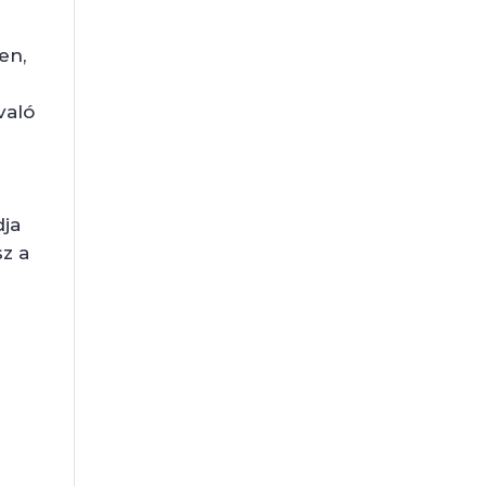
en,
való
dja
sz a