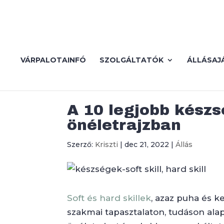
VÁRPALOTAINFÓ
SZOLGÁLTATÓK
ÁLLÁSAJ
A 10 legjobb készs
önéletrajzban
Szerző:
Kriszti
|
dec 21, 2022
|
Állás
Soft és hard skillek
, azaz puha és k
szakmai tapasztalaton, tudáson alap