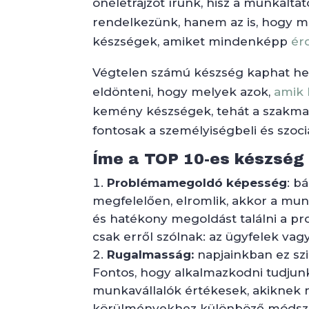
önéletrajzot írunk, hisz a munkált
rendelkezünk, hanem az is, hogy m
készségek, amiket mindenképp
érd
Végtelen számú készség kaphat hel
eldönteni, hogy melyek azok,
amik 
kemény készségek, tehát a szakma
fontosak a személyiségbeli és szociá
Íme a TOP 10-es készség 
Problémamegoldó képesség
: b
megfelelően, elromlik, akkor a mu
és hatékony megoldást találni a p
csak erről szólnak: az ügyfelek vag
Rugalmasság:
napjainkban ez s
Fontos, hogy alkalmazkodni tudjun
munkavállalók értékesek, akiknek
körülményekhez különböző módsze