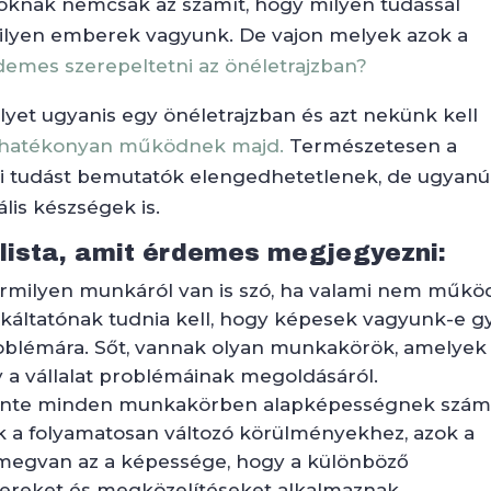
atóknak nemcsak az számít, hogy milyen tudással
ilyen emberek vagyunk. De vajon melyek azok a
emes szerepeltetni az önéletrajzban?
yet ugyanis egy önéletrajzban és azt nekünk kell
hatékonyan működnek majd.
Természetesen a
i tudást bemutatók elengedhetetlenek, de ugyan
lis készségek is.
lista, amit érdemes megjegyezni:
ármilyen munkáról van is szó, ha valami nem műkö
nkáltatónak tudnia kell, hogy képesek vagyunk-e g
roblémára. Sőt, vannak olyan munkakörök, amelyek
y a vállalat problémáinak megoldásáról.
zinte minden munkakörben alapképességnek számí
k a folyamatosan változó körülményekhez, azok a
 megvan az a képessége, hogy a különböző
reket és megközelítéseket alkalmaznak.