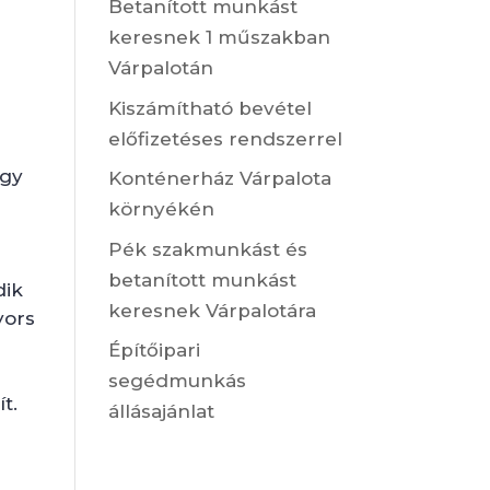
Betanított munkást
keresnek 1 műszakban
Várpalotán
Kiszámítható bevétel
előfizetéses rendszerrel
úgy
Konténerház Várpalota
környékén
Pék szakmunkást és
betanított munkást
dik
keresnek Várpalotára
yors
Építőipari
segédmunkás
t.
állásajánlat