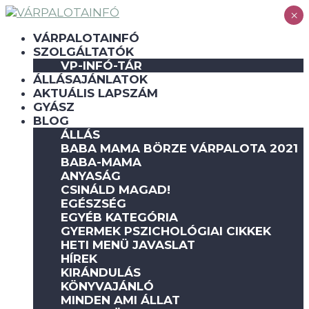
×
VÁRPALOTAINFÓ
SZOLGÁLTATÓK
VP-INFÓ-TÁR
ÁLLÁSAJÁNLATOK
AKTUÁLIS LAPSZÁM
GYÁSZ
BLOG
ÁLLÁS
BABA MAMA BÖRZE VÁRPALOTA 2021
BABA-MAMA
ANYASÁG
CSINÁLD MAGAD!
EGÉSZSÉG
EGYÉB KATEGÓRIA
GYERMEK PSZICHOLÓGIAI CIKKEK
HETI MENÜ JAVASLAT
HÍREK
KIRÁNDULÁS
KÖNYVAJÁNLÓ
MINDEN AMI ÁLLAT