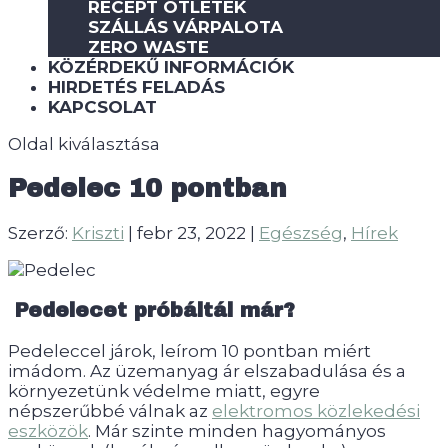
RECEPT ÖTLETEK
SZÁLLÁS VÁRPALOTA
ZERO WASTE
KÖZÉRDEKŰ INFORMÁCIÓK
HIRDETÉS FELADÁS
KAPCSOLAT
Oldal kiválasztása
Pedelec 10 pontban
Szerző:
Kriszti
|
febr 23, 2022
|
Egészség
,
Hírek
Pedelecet próbáltál már?
Pedeleccel járok, leírom 10 pontban miért
imádom. Az üzemanyag ár elszabadulása és a
környezetünk védelme miatt, egyre
népszerűbbé válnak az
elektromos közlekedési
eszközök
. Már szinte minden hagyományos