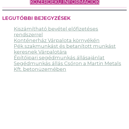
KÖZÉRDEKŰ INFORMÁCIÓK
LEGUTÓBBI BEJEGYZÉSEK
Kiszámítható bevétel előfizetéses
rendszerrel
Konténerház Várpalota környékén
Pék szakmunkást és betanított munkást
keresnek Várpalotára
Építőipari segédmunkás állásajánlat
Segédmunkás állás Csóron a Martin Metals
Kft. betonüzemében