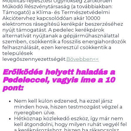
Mobilitás-fejlesztési Ügynökség Zártkörűen
Működő Részvénytársaság (a továbbiakban:
Támogató) a Klíma- és Természetvédelmi
Akciótervhez kapcsolódóan akár 10000
elektromos rásegítésű kerékpár beszerzéséhez
nyújt támogatást. A pedelec kerékpárok
alternatívát nyújtanak a gépjárműhasználattal
szemben, csökkentik a fosszilis energiahordozók
felhasználását, ezen keresztül csökkentik a
települések
levegőszennyezettségét.
Bővebben<<
Erőlködés helyett haladás a
Pedeleccel, vagyis íme a 10
pont:
Nem kell külön edzened, ha ezzel jársz
minden hova, hiszen testmozgást végzel a
nyeregben ülve.
Hétköznap közlekedő eszköz, így már nem
kell átgondolni, hogy milyen ruhát vegyél fel
a kerékpározáshoz, hiszen ha rákapcsolsz,