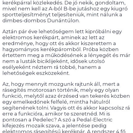
kerékpárral közlekedés. De jó nekik, gondoltam,
mivel nem kell az A-ból B-be jutáshoz egy kiugró
sportteljesítményt teljesíteniük, mint nálunk a
dimbes-dombos Dunántúlon.
Aztán pár éve lehetőségem lett kipróbálni egy
elektromos kerékpárt, aminek az lett az
eredménye, hogy ott és akkor kiszerettem a
hagyományos kerékpáromból. Próba közben
értettem meg a működésének a lényegét és már
nem a lusták biciklijeként, idősek utolsó
esélyeként néztem rá többé, hanem a
lehetőségek eszközeként.
Az, hogy mennyit mozgunk rajtunk áll, mert a
rásegítés motorosan történik, mely egy olyan
funkció, melytől azaz érzésed van tekerés közben
egy emelkedőnek felfelé, mintha hátulról
segítenének tolni. Vagyis ott és akkor kapcsolsz rá
erre a funkcióra, amikor te szeretnéd. Mi is
pontosan a Pedelec? A szó a Pedal-Electric
kifejezés mozaik szava, a jelentése pedig
elektromos rásegítésű kerékpár. A rendszer 4 fő