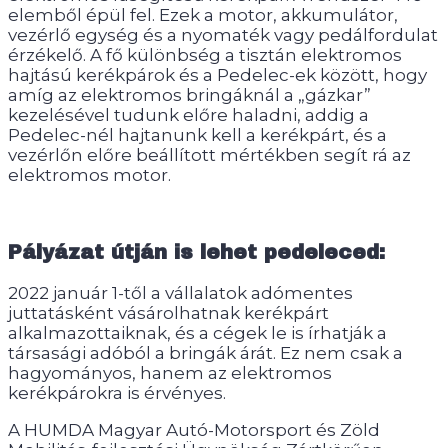
elemből épül fel. Ezek a motor, akkumulátor,
vezérlő egység és a nyomaték vagy pedálfordulat
érzékelő. A fő különbség a tisztán elektromos
hajtású kerékpárok és a Pedelec-ek között, hogy
amíg az elektromos bringáknál a „gázkar”
kezelésével tudunk előre haladni, addig a
Pedelec-nél hajtanunk kell a kerékpárt, és a
vezérlőn előre beállított mértékben segít rá az
elektromos motor.
Pályázat útján is lehet pedeleced:
2022 január 1-től a vállalatok adómentes
juttatásként vásárolhatnak kerékpárt
alkalmazottaiknak, és a cégek le is írhatják a
társasági adóból a bringák árát. Ez nem csak a
hagyományos, hanem az elektromos
kerékpárokra is érvényes.
A HUMDA Magyar Autó-Motorsport és Zöld