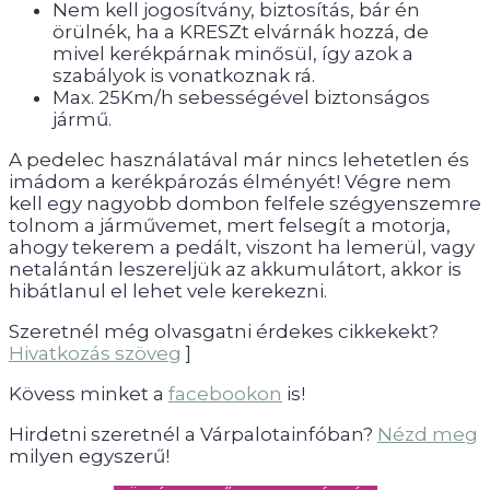
Nem kell jogosítvány, biztosítás, bár én
örülnék, ha a KRESZt elvárnák hozzá, de
mivel kerékpárnak minősül, így azok a
szabályok is vonatkoznak rá.
Max. 25Km/h sebességével biztonságos
jármű.
A pedelec használatával már nincs lehetetlen és
imádom a kerékpározás élményét! Végre nem
kell egy nagyobb dombon felfele szégyenszemre
tolnom a járművemet, mert felsegít a motorja,
ahogy tekerem a pedált, viszont ha lemerül, vagy
netalántán leszereljük az akkumulátort, akkor is
hibátlanul el lehet vele kerekezni.
Szeretnél még olvasgatni érdekes cikkekekt?
Hivatkozás szöveg
]
Kövess minket a
facebookon
is!
Hirdetni szeretnél a Várpalotainfóban?
Nézd meg
milyen egyszerű!