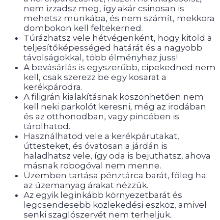
nem izzadsz meg, így akár csinosan is
mehetsz munkába, és nem számít, mekkora
dombokon kell feltekerned.
Túrázhatsz vele hétvégenként, hogy kitold a
teljesítőképességed határát és a nagyobb
távolságokkal, több élményhez juss!
A bevásárlás is egyszerűbb, cipekedned nem
kell, csak szerezz be egy kosarat a
kerékpárodra.
A filigrán kialakításnak köszönhetően nem
kell neki parkolót keresni, még az irodában
és az otthonodban, vagy pincében is
tárolhatod.
Használhatod vele a kerékpárutakat,
úttesteket, és óvatosan a járdán is
haladhatsz vele, így oda is bejuthatsz, ahova
másnak robogóval nem menne.
Üzemben tartása pénztárca barát, főleg ha
az üzemanyag árakat nézzük.
Az egyik leginkább környezetbarát és
legcsendesebb közlekedési eszköz, amivel
senki szaglószervét nem terheljük.