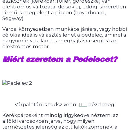
eszköznek (kerékpár, roller, gördeszka) van
elektromos változata, de sok új, eddig ismeretlen
jármű is megjelent a piacon (hoverboard,
Segway).
Városi környezetben munkába járásra, vagy hobbi
célokra ideális választás lehet a pedelec, aminél a
hagyományos, láncos meghajtásra segít rá az
elektromos motor.
Miért szeretem a Pedelecet?
Várpalotán is tudsz venni
ITT
nézd meg!
Kerékpárosként mindig irigykedve néztem, az
alföldi városokban járva, hogy milyen
természetes jelenség az ott lakók zömének, a