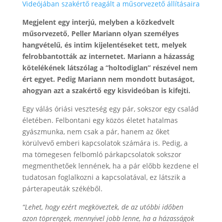
Videójában szakértő reagált a műsorvezető állításaira
Megjelent egy interjú, melyben a közkedvelt
műsorvezető, Peller Mariann olyan személyes
hangvételű, és intim kijelentéseket tett, melyek
felrobbantották az internetet. Mariann a házasság
kötelékének látszólag a “holtodiglan” részével nem
ért egyet. Pedig Mariann nem mondott butaságot,
ahogyan azt a szakértő egy kisvideóban is kifejti.
Egy válás óriási veszteség egy pár, sokszor egy család
életében. Felbontani egy közös életet hatalmas
gyászmunka, nem csak a pár, hanem az őket
körülvevő emberi kapcsolatok számára is. Pedig, a
ma tömegesen felbomló párkapcsolatok sokszor
megmenthetőek lennének, ha a pár előbb kezdene el
tudatosan foglalkozni a kapcsolatával, ez látszik a
párterapeuták székéből.
“Lehet, hogy ezért megköveztek, de az utóbbi időben
azon töprengek, mennyivel jobb lenne, ha a házasságok