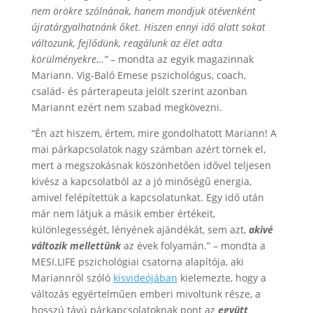
nem örökre szólnának, hanem mondjuk ötévenként
újratárgyalhatnánk őket. Hiszen ennyi idő alatt sokat
változunk, fejlődünk, reagálunk az élet adta
körülményekre…”
– mondta az egyik magazinnak
Mariann. Vig-Baló Emese pszichológus, coach,
család- és párterapeuta jelölt szerint azonban
Mariannt ezért nem szabad megkövezni.
“Én azt hiszem, értem, mire gondolhatott Mariann! A
mai párkapcsolatok nagy számban azért törnek el,
mert a megszokásnak köszönhetően idővel teljesen
kivész a kapcsolatból az a jó minőségű energia,
amivel felépítettük a kapcsolatunkat. Egy idő után
már nem látjuk a másik ember értékeit,
különlegességét, lényének ajándékát, sem azt,
akivé
változik mellettünk
az évek folyamán.” – mondta a
MESI.LIFE pszichológiai csatorna alapítója, aki
Mariannról szóló
kisvideójában
kielemezte, hogy a
változás egyértelműen emberi mivoltunk része, a
hosszú távú párkapcsolatoknak pont az
együtt