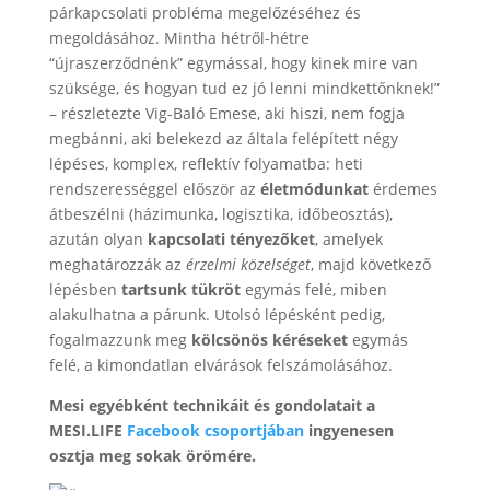
párkapcsolati probléma megelőzéséhez és
megoldásához. Mintha hétről-hétre
“újraszerződnénk” egymással, hogy kinek mire van
szüksége, és hogyan tud ez jó lenni mindkettőnknek!”
– részletezte Vig-Baló Emese, aki hiszi, nem fogja
megbánni, aki belekezd az általa felépített négy
lépéses, komplex, reflektív folyamatba: heti
rendszerességgel először az
életmódunkat
érdemes
átbeszélni (házimunka, logisztika, időbeosztás),
azután olyan
kapcsolati tényezőket
, amelyek
meghatározzák az
érzelmi
közelséget
, majd következő
lépésben
tartsunk tükröt
egymás felé, miben
alakulhatna a párunk. Utolsó lépésként pedig,
fogalmazzunk meg
kölcsönös
kéréseket
egymás
felé, a kimondatlan elvárások felszámolásához.
Mesi egyébként technikáit és gondolatait a
MESI.LIFE
Facebook csoportjában
ingyenesen
osztja meg sokak örömére.