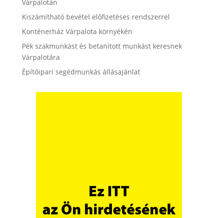
Várpalotán
Kiszámítható bevétel előfizetéses rendszerrel
Konténerház Várpalota környékén
Pék szakmunkást és betanított munkást keresnek
Várpalotára
Építőipari segédmunkás állásajánlat