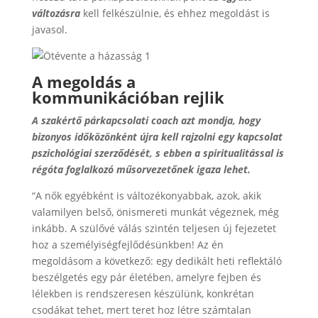
változásra
kell felkészülnie, és ehhez megoldást is
javasol.
A megoldás a
kommunikációban rejlik
A szakértő párkapcsolati coach azt mondja, hogy
bizonyos időközönként újra kell rajzolni egy kapcsolat
pszichológiai szerződését, s ebben a spiritualitással is
régóta foglalkozó műsorvezetőnek igaza lehet.
“A nők egyébként is változékonyabbak, azok, akik
valamilyen belső, önismereti munkát végeznek, még
inkább. A szülővé válás szintén teljesen új fejezetet
hoz a személyiségfejlődésünkben! Az én
megoldásom a következő: egy dedikált heti reflektáló
beszélgetés egy pár életében, amelyre fejben és
lélekben is rendszeresen készülünk, konkrétan
csodákat tehet, mert teret hoz létre számtalan