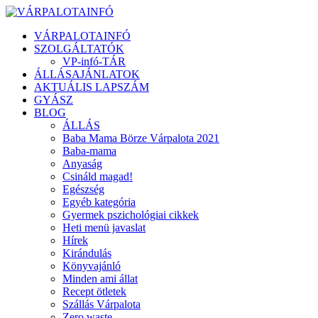
VÁRPALOTAINFÓ
SZOLGÁLTATÓK
VP-infó-TÁR
ÁLLÁSAJÁNLATOK
AKTUÁLIS LAPSZÁM
GYÁSZ
BLOG
ÁLLÁS
Baba Mama Börze Várpalota 2021
Baba-mama
Anyaság
Csináld magad!
Egészség
Egyéb kategória
Gyermek pszichológiai cikkek
Heti menü javaslat
Hírek
Kirándulás
Könyvajánló
Minden ami állat
Recept ötletek
Szállás Várpalota
Zero waste