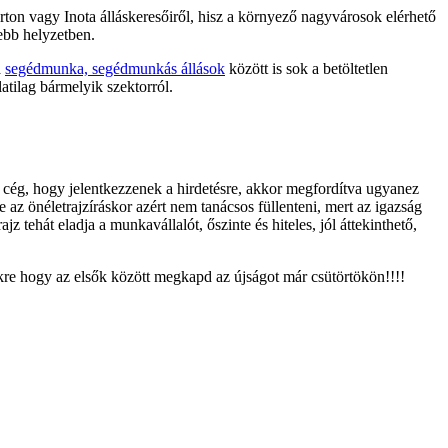
rton vagy Inota álláskeresőiről, hisz a környező nagyvárosok elérhető
ebb helyzetben.
a
segédmunka, segédmunkás állások
között is sok a betöltetlen
atilag bármelyik szektorról.
a cég, hogy jelentkezzenek a hirdetésre, akkor megfordítva ugyanez
 önéletrajzíráskor azért nem tanácsos füllenteni, mert az igazság
 tehát eladja a munkavállalót, őszinte és hiteles, jól áttekinthető,
lükre hogy az elsők között megkapd az újságot már csütörtökön!!!!