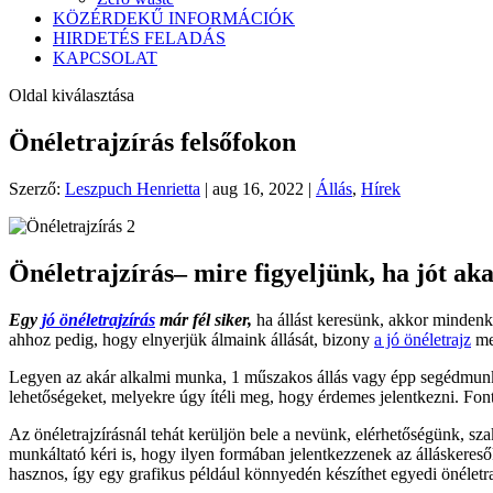
KÖZÉRDEKŰ INFORMÁCIÓK
HIRDETÉS FELADÁS
KAPCSOLAT
Oldal kiválasztása
Önéletrajzírás felsőfokon
Szerző:
Leszpuch Henrietta
|
aug 16, 2022
|
Állás
,
Hírek
Önéletrajzírás– mire figyeljünk, ha jót a
Egy
jó önéletrajzírás
már fél siker,
ha állást keresünk, akkor mindenké
ahhoz pedig, hogy elnyerjük álmaink állását, bizony
a jó önéletrajz
meg
Legyen az akár alkalmi munka, 1 műszakos állás vagy épp segédmunka,
lehetőségeket, melyekre úgy ítéli meg, hogy érdemes jelentkezni. Fo
Az önéletrajzírásnál tehát kerüljön bele a nevünk, elérhetőségünk, sz
munkáltató kéri is, hogy ilyen formában jelentkezzenek az álláskeres
hasznos, így egy grafikus például könnyedén készíthet egyedi önélet