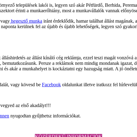
rnyező települések lakói is, legyen szó akár Pétfürdő, Berhida, Perema
szektort érinti a munkaerőhiány, most a munkavállalók vannak előnyös
vagy
hegesztő munka
iránt érdeklődik, hamar találhat állást magának, 
 naponta kerülnek fel az újabb és újabb lehetőségek, legyen szó gyakorl
lláshirdetés az állást kínáló cég reklámja, ezzel teszi magát vonzóvá 
 bemutatkozásunk. Persze a reklámok nem mindig mondanak igazat, de az
 és akár a munkahelyet is kockáztatni egy hazugság miatt. A jó önéletrajz
dalát, vagy kövesd be
Facebook
oldalunkat illetve iratkozz fel hírleve
l vegyed az első akadályt!!!
innen
nyugodtan gyűjthetsz információkat.
KÖZÉRDEKŰ INFORMÁCIÓK