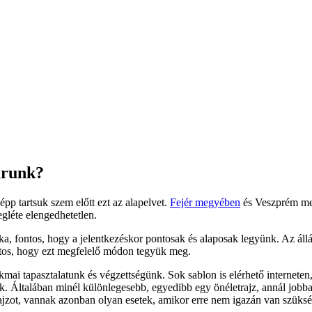
karunk?
pp tartsuk szem előtt ezt az alapelvet.
Fejér megyében
és Veszprém meg
léte elengedhetetlen.
 fontos, hogy a jelentkezéskor pontosak és alaposak legyünk. Az állá
ntos, hogy ezt megfelelő módon tegyük meg.
akmai tapasztalatunk és végzettségünk. Sok sablon is elérhető internete
ők. Általában minél különlegesebb, egyedibb egy önéletrajz, annál jobb
rajzot, vannak azonban olyan esetek, amikor erre nem igazán van szüksé