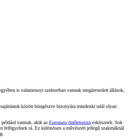
yében is valamennyi szektorban vannak megüresedett állások,
sajánlatok között böngészve bizonyára mindenki talál olyan
n, például vannak, akik az
Europass önéletrajzra
esküsznek. Sok
an felfigyelnek rá. Ez különösen a művészeti jellegű szakmáknál
g.