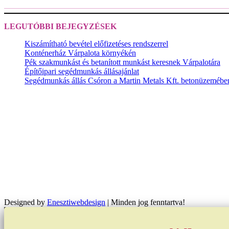
LEGUTÓBBI BEJEGYZÉSEK
Kiszámítható bevétel előfizetéses rendszerrel
Konténerház Várpalota környékén
Pék szakmunkást és betanított munkást keresnek Várpalotára
Építőipari segédmunkás állásajánlat
Segédmunkás állás Csóron a Martin Metals Kft. betonüzemébe
Designed by
Enesztiwebdesign
| Minden jog fenntartva!