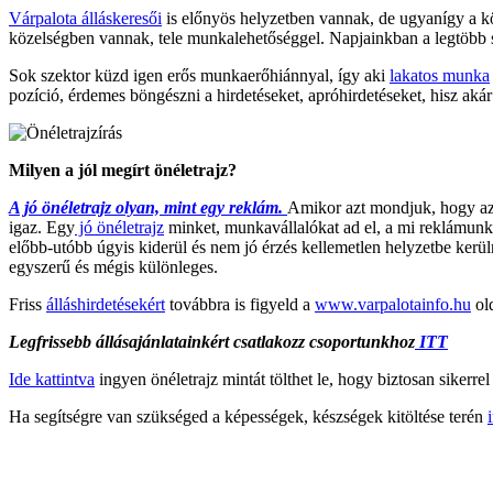
Várpalota álláskeresői
is előnyös helyzetben vannak, de ugyanígy a kö
közelségben vannak, tele munkalehetőséggel. Napjainkban a legtöbb 
Sok szektor küzd igen erős munkaerőhiánnyal, így aki
lakatos munka
pozíció, érdemes böngészni a hirdetéseket, apróhirdetéseket, hisz akár
Milyen a jól megírt önéletrajz?
A jó önéletrajz olyan, mint egy reklám.
Amikor azt mondjuk, hogy az á
igaz. Egy
jó önéletrajz
minket, munkavállalókat ad el, a mi reklámunk,
előbb-utóbb úgyis kiderül és nem jó érzés kellemetlen helyzetbe kerülni
egyszerű és mégis különleges.
Friss
álláshirdetésekért
továbbra is figyeld a
www.varpalotainfo.hu
ol
Legfrissebb állásajánlatainkért csatlakozz csoportunkhoz
ITT
Ide kattintva
ingyen önéletrajz mintát tölthet le, hogy biztosan sikerre
Ha segítségre van szükséged a képességek, készségek kitöltése terén