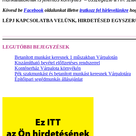
Kövesd be
Facebook
oldalunkat illetve
iratkozz fel hírlevelünkre
hog
LÉPJ KAPCSOLATBA VELÜNK, HIRDETÉSED EGYSZE
LEGUTÓBBI BEJEGYZÉSEK
Betanított munkást keresnek 1 műszakban Várpalotán
Kiszámítható bevétel előfizetéses rendszerrel
Konténerház Várpalota környékén
Pék szakmunkást és betanított munkást keresnek Várpalotára
Építőipari segédmunkás állásajánlat