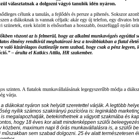
özül választatnak a dolgozni vágyó tanulók idén nyáron.
sődleges célunk a tanulás, a fejlődés és persze a pihenés. Sokszor azo
szen a diákoknak is vannak céljaik: akár egy új telefon, egy divatos br
i szünetek, ezek között is elsősorban a hosszabb, összefüggő nyári szü
zülőkben viszont az is felmerül, hogy az alkalmi munkavégzés egyúttal
atos élmény rendkívül meghatározó lesz a továbbiakban a fiatal életéb
re való kizárólagos ösztönzője nem szabad, hogy csak a pénz legyen, 
áció.” – árulta el Katkics Attila, HR szakember.
ágos szinten. A fiatalok munkavállalásának legegyszerűbb módja a diáks
ség várja.
ákokat nyáron sok helyütt szeretettel várják. A legtöbb helyen
tőség nyílik számos szakirányú pozícióra is: leginkább marketing
ét is megalapozhatják, betekinthetnek a vágyott szakmába és k
 fontos, hogy 18 éves kor alatt mindenképpen szülői beleegyezés
 év közbeni, maximum napi 8 órás munkavállalásra is, a szülői
kai műszakban sem szabad dolgozni. 25 év alatt természetesen 
kember.