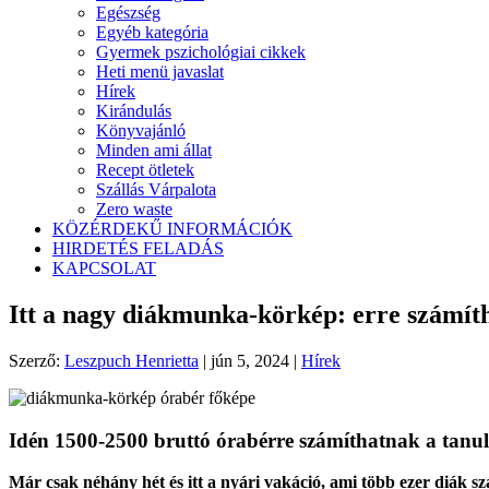
Egészség
Egyéb kategória
Gyermek pszichológiai cikkek
Heti menü javaslat
Hírek
Kirándulás
Könyvajánló
Minden ami állat
Recept ötletek
Szállás Várpalota
Zero waste
KÖZÉRDEKŰ INFORMÁCIÓK
HIRDETÉS FELADÁS
KAPCSOLAT
Itt a nagy diákmunka-körkép: erre számíth
Szerző:
Leszpuch Henrietta
|
jún 5, 2024
|
Hírek
Idén 1500-2500 bruttó órabérre számíthatnak a tanu
Már csak néhány hét és itt a nyári vakáció, ami több ezer diák 