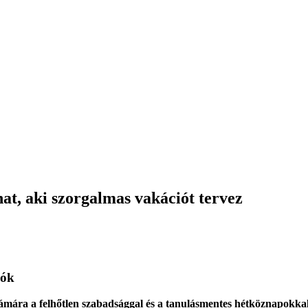
at, aki szorgalmas vakációt tervez
lók
számára a felhőtlen szabadsággal és a tanulásmentes hétköznapokka