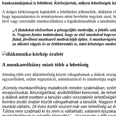
bankszámlájukat is feltölteni. Körbejártuk, milyen lehetőségek k
A dolgos hétköznapok leginkább a felnőttekre jellemzőek, diákként el
hogy tapasztalatokra és természetesen némi bevételre tegyünk szert, hi
távú vagy szezonális munkavállalásra a legalkalmasabbak a tanulmány
„A fiatalokat elsősorban a pénzgyűjtés motiválja, a felelős s
is. Nagyon fontos tudatosítani, hogy az első munkával kapcsol
fiatal, jövőbeni munkaerő motivációját építse. A munkavégzés
az alkotni vágyás és az értékteremtés is, mint lehetséges motiv
A munkaerőhiány miatt több a lehetőség
Jelenleg több ezer álláslehetőség között válogathatnak a diákok orsz
egyszerűsített, online regisztráció, adminisztráció és mindenfajta segít
„Komoly munkaerőhiány mutatkozik minden szakmában, ezért a di
recepciósokat, felszolgálókat, árufeltöltőket keresnek, de lehe
a diákok adott esetben a tanulás utáni visszatérés lehetőség
forintos bruttó órabér között válogathatnak a tanulók. Nagyon
munkát vállalni, 16 éves kortól viszont már van lehetőség az
Túlóra nem szabható ki és nem is vállalható, valamint éjsza
munkáltatóknak is jelentős könnyítés” – összegezte a HR sza