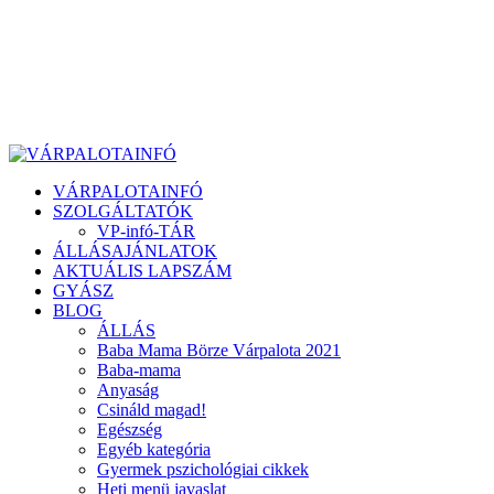
VÁRPALOTAINFÓ
SZOLGÁLTATÓK
VP-infó-TÁR
ÁLLÁSAJÁNLATOK
AKTUÁLIS LAPSZÁM
GYÁSZ
BLOG
ÁLLÁS
Baba Mama Börze Várpalota 2021
Baba-mama
Anyaság
Csináld magad!
Egészség
Egyéb kategória
Gyermek pszichológiai cikkek
Heti menü javaslat