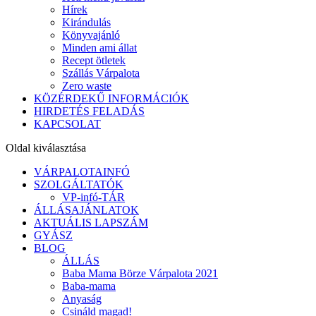
Hírek
Kirándulás
Könyvajánló
Minden ami állat
Recept ötletek
Szállás Várpalota
Zero waste
KÖZÉRDEKŰ INFORMÁCIÓK
HIRDETÉS FELADÁS
KAPCSOLAT
Oldal kiválasztása
VÁRPALOTAINFÓ
SZOLGÁLTATÓK
VP-infó-TÁR
ÁLLÁSAJÁNLATOK
AKTUÁLIS LAPSZÁM
GYÁSZ
BLOG
ÁLLÁS
Baba Mama Börze Várpalota 2021
Baba-mama
Anyaság
Csináld magad!