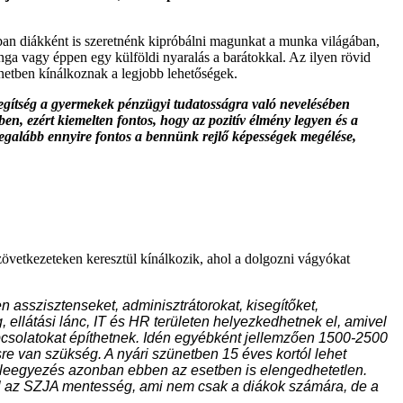
nban diákként is szeretnénk kipróbálni magunkat a munka világában,
inga vagy éppen egy külföldi nyaralás a barátokkal. Az ilyen rövid
netben kínálkoznak a legjobb lehetőségek.
 segítség a gyermekek pénzügyi tudatosságra való nevelésében
en, ezért kiemelten fontos, hogy az pozitív élmény legyen és a
legalább ennyire fontos a bennünk rejlő képességek megélése,
zövetkezeteken keresztül kínálkozik, ahol a dolgozni vágyókat
 asszisztenseket, adminisztrátorokat, kisegítőket,
, ellátási lánc, IT és HR területen helyezkedhetnek el, amivel
apcsolatokat építhetnek. Idén egyébként jellemzően 1500-2500
re van szükség. A nyári szünetben 15 éves kortól lehet
 beleegyezés azonban ebben az esetben is elengedhetetlen.
él az SZJA mentesség, ami nem csak a diákok számára, de a