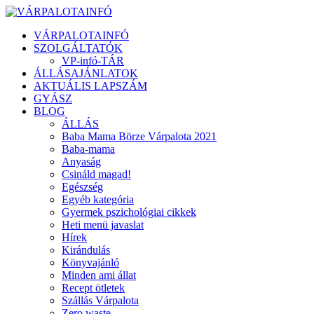
VÁRPALOTAINFÓ
SZOLGÁLTATÓK
VP-infó-TÁR
ÁLLÁSAJÁNLATOK
AKTUÁLIS LAPSZÁM
GYÁSZ
BLOG
ÁLLÁS
Baba Mama Börze Várpalota 2021
Baba-mama
Anyaság
Csináld magad!
Egészség
Egyéb kategória
Gyermek pszichológiai cikkek
Heti menü javaslat
Hírek
Kirándulás
Könyvajánló
Minden ami állat
Recept ötletek
Szállás Várpalota
Zero waste