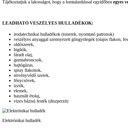
Tájékoztatjuk a lakosságot, hogy a lomtalanítással egyidőben
egyes v
LEADHATÓ VESZÉLYES HULLADÉKOK:
irodatechnikai hulladékok (tonerek, nyomtató patronok)
veszélyes anyaggal szennyezett göngyölegek (olajos flakon, fe
oldószerek,
higítók,
fáradt olaj,
gumiabroncsok,
hajtógázas,
spray flakonok,
növényvédő szerek,
fénycsövek,
izzók,
elemek,
használt étolaj,
vizes bázisú festék (diszperzit)
Elektrónikai hulladék