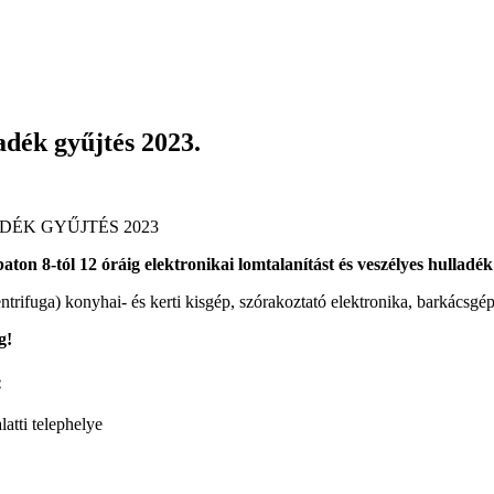
adék gyűjtés 2023.
on 8-tól 12 óráig elektronikai lomtalanítást és veszélyes hulladék 
ntrifuga) konyhai- és kerti kisgép, szórakoztató elektronika, barkácsgé
g!
:
atti telephelye