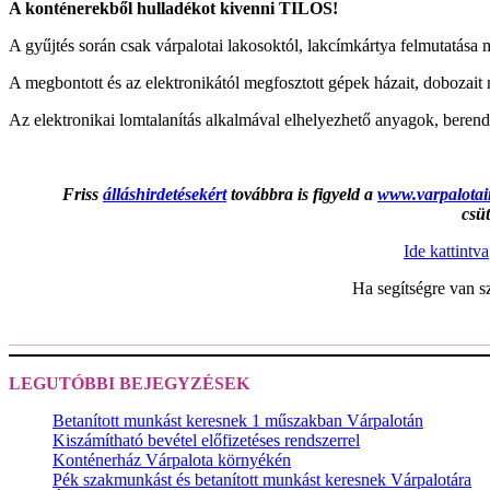
A konténerekből hulladékot kivenni TILOS!
A gyűjtés során csak várpalotai lakosoktól, lakcímkártya felmutatása 
A megbontott és az elektronikától megfosztott gépek házait, dobozait
Az elektronikai lomtalanítás alkalmával elhelyezhető anyagok, berend
Friss
álláshirdetésekért
továbbra is figyeld a
www.varpalotai
csü
Ide kattintva
Ha segítségre van s
LEGUTÓBBI BEJEGYZÉSEK
Betanított munkást keresnek 1 műszakban Várpalotán
Kiszámítható bevétel előfizetéses rendszerrel
Konténerház Várpalota környékén
Pék szakmunkást és betanított munkást keresnek Várpalotára