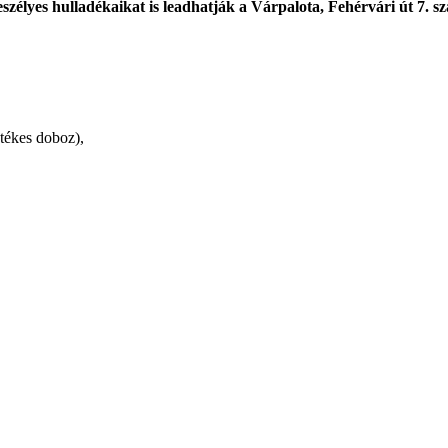
eszélyes hulladékaikat is leadhatják a Várpalota, Fehérvári út 7. sz
stékes doboz),