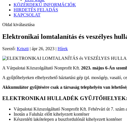
KÖZÉRDEKŰ INFORMÁCIÓK
HIRDETÉS FELADÁS
KAPCSOLAT
Oldal kiválasztása
Elektronikai lomtalanítás és veszélyes hull
Szerző:
Kriszti
|
ápr 26, 2023
|
Hírek
A Várpalotai Közszolgáltató Nonprofit Kft.
2023. május 6-Án szombat
A gyűjtőhelyeken elhelyezhető háztartási gép (pl. mosógép, vasaló, ce
Akkumulátor gyűjtésére csak a társaság telephelyén van lehetősé
ELEKTRONIKAI HULLADÉK GYŰJTŐHELYEK
Várpalotai Közszolgáltató Nonprofit Kft. Fehérvári út 7. szám al
Inotán a Faluház előtt kihelyezett konténer
Készenléti lakótelepen a buszfordulónál kihelyezett konténer