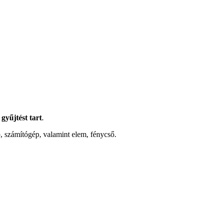
gyűjtést tart
.
p, számítógép, valamint elem, fénycső.