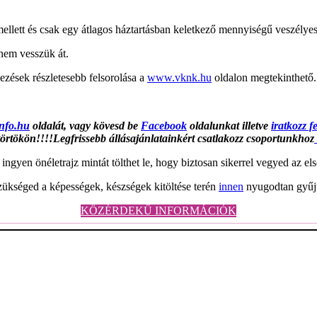
mellett és csak egy átlagos háztartásban keletkező mennyiségű veszélye
 nem vesszük át.
ezések részletesebb felsorolása a
www.vknk.hu
oldalon megtekinthető.
nfo.hu
oldalát, vagy kövesd be
Facebook
oldalunkat illetve
iratkozz f
törtökön!!!!Legfrissebb állásajánlatainkért csatlakozz csoportunkhoz
ingyen önéletrajz mintát tölthet le, hogy biztosan sikerrel vegyed az els
zükséged a képességek, készségek kitöltése terén
innen
nyugodtan gyűjt
KÖZÉRDEKŰ INFORMÁCIÓK