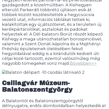
négyzetméteres panoráma- és pihenőterasszal
gazdagodott a közelmúltban. A Kishegyen
elterülő Parkerdő többrétű újításon esik át:
többek között kiszélesítették a hegycsúcsra
vezető utat, információs táblákat tettek ki,
kialakítottak egy új játszóteret, és a területen új
kerékpártárolókat, asztalokat és padokat
helyeztek el. A Dél-balatoni Borút részét képező
Kishegy a maga utánozhatatlan borospincéivel,
valamint a Szent Donát-kápolna és a Majthényi
Présház épületeinek ölelésében fekvő
hegyoldalával eddig is a kirándulók kedvelt úti
céljai közé tartozott, ezentúl valószínűleg még
nagyobb tömegeket vonz majd.
Bővebben>>
Csillagvár Múzeum-
Balatonszentgyörgy
A Balatontól és Balatonszentgyörgytől
délnyugatra, erdős domboldalban helyezkedik el