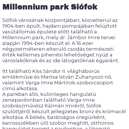
Millennium park Siófok
Siófok városának központjában, közvetlenül az
1904-ben épült, hajdani pompájában felújított
vasútállomás épülete előtt található a
Millennium park, mely dr. Jámbor Imre tervei
alapján 1994-ben készült el. A 16 ezer
négyzetméteren elterülő csodás természeti
érték kellemes pihenési lehetőséget nyújt a
városlakóknak és az ide látogatóknak egyaránt.
Itt található Kiss Sándor II. világháborús
emlékműve és Martsa István Zuhanyozó nő,
valamint Varga Imre Mártírok-szoborcsoport
című alkotása.
A parkban álló, különleges hangulatú
zenepavilonban található Varga Imre
szobrászművész Kálmán Imréről, Siófok
szülöttjéről készült jellegzetes bronz és krómacél
alkotása. A békés, barátságos öregúrként,
karrosszékben ülő szobor meghitt, otthonos
hangulatot teremt a pavilonban, a látogató