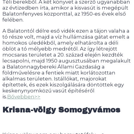
Téli berekből. A két könyvet a szerző ugyanabban
az évtizedben írta, amikor a kisvasút is megépült
Balatonfenyves központtal, az 1950-es évek első
felében.
A Balatontól délre eső vidék ezen a tájon valaha a
tó része volt, majd a víz hullámzása gátat emelt a
homokos üledékből, amely elhatárolta a déli
öblöt a tó mélyebb medrétől. Az így létrejött
mocsaras területet a 20. század elején kezdték
lecsapolni, majd 1950 augusztusában megalakult
a Balatonnagybereki Állami Gazdaság a
földművelésre a fentiek miatt korlátozottan
alkalmas területen. Istállókat, majorokat
építettek, és ezek kiszolgálására döntöttek egy
keskenynyomközű vasút építéséről
is.
Bővebben>>
Krisna-völgy Somogyvámos