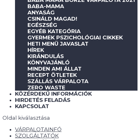
BABA MAMA BÖRZE VÁRPALOTA 2021
BABA-MAMA
ANYASÁG
CSINÁLD MAGAD!
EGÉSZSÉG
EGYÉB KATEGÓRIA
GYERMEK PSZICHOLÓGIAI CIKKEK
HETI MENÜ JAVASLAT
HÍREK
KIRÁNDULÁS
KÖNYVAJÁNLÓ
MINDEN AMI ÁLLAT
RECEPT ÖTLETEK
SZÁLLÁS VÁRPALOTA
ZERO WASTE
KÖZÉRDEKŰ INFORMÁCIÓK
HIRDETÉS FELADÁS
KAPCSOLAT
Oldal kiválasztása
VÁRPALOTAINFÓ
SZOLGÁLTATÓK