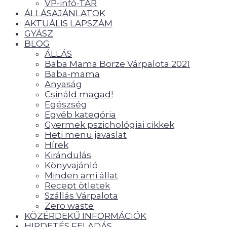
VP-infó-TÁR
ÁLLÁSAJÁNLATOK
AKTUÁLIS LAPSZÁM
GYÁSZ
BLOG
ÁLLÁS
Baba Mama Börze Várpalota 2021
Baba-mama
Anyaság
Csináld magad!
Egészség
Egyéb kategória
Gyermek pszichológiai cikkek
Heti menü javaslat
Hírek
Kirándulás
Könyvajánló
Minden ami állat
Recept ötletek
Szállás Várpalota
Zero waste
KÖZÉRDEKŰ INFORMÁCIÓK
HIRDETÉS FELADÁS