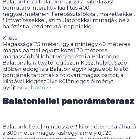
Balatont és a balatoni hajózást, vitorlázást
bemutató interaktív kiállítás 400
négyzetméteren. Terepasztalokkal, makettekkel,
filmvetítésekkel, szimulátorokkal mutatják be a
hajózást a kezdetektől napjainkig.
Kilátó:
Magassága 25 méter, így a mintegy 40 méteres
magas parttal együtt közel 70 méteres
magasságból lehet végignézni a Balatonon
Balatonakarattyától egészen Keszthelyig. Szép
időben eddig is a Balaton egyik legszebb kilátó
pontjának tartották a földvári magas partot, a
kilátóval kiegészülve különleges élményt
nyújt.
Bővebben>>
Balatonlellei panorámaterasz
Balatonlellétől mindössze 3 kilométerre található
a 300 méter magas Kishegy, amely új, 20