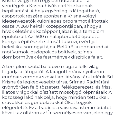
Krisna-völgy nem egy bemutatófalu – a
vendégek a Krisna-hívők életébe kapnak
bepillantást. A hely egyénileg is látogatható,
csoportok részére azonban a Krisna-völgyi
idegenvezetők különleges programot állítottak
össze. A 260 hektár középpontjában, ahogy a
hívők életének középpontjában is, a templom
épülete áll. Az 1500 m² alapterületű épület a
környék építészeti stílusát tükrözi, ezért jól
beleillik a somogyi tájba. Belülről azonban indiai
motívumok, oszlopok és boltívek, színes
domborművek és festmények díszítik a falait.
A templomszobába lépve maga a lelki világ
fogadja a látogatót. A faragott márványoltáron
európai szemnek szokatlan látvány tárul elénk: Srí
Krisna és legkedvesebb társa, Srímatí Rádhárání
gyönyörűen felöltöztetett, felékszerezett, és friss,
illatos virágokkal díszített mosolygó képmásaik. A
közösség lakóinak célja, hogy minden tettükkel,
szavukkal és gondolatukkal Őket tegyék
elégedetté. Ez a tradíció a vaisnava istenimádatot
követi: az oltáron az Úr személyesen van jelen egy