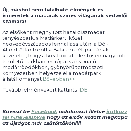
Új, máshol nem található élmények és
ismeretek a madarak színes világának kedvelői
számára!
Az elsőként megnyitott hazai díszmadár
tenyészpark, a Madárkert, közel
negyedévszázados fennállása után, a Dél-
Alföldről költözött a Balaton déli partjának
közelébe, hogy a korábbinál jelentősen nagyobb
területű parkban, európai színvonalú
madárröpdékben, gyönyörű természeti
környezetben helyezze el a madárpark
állatállományát.
Bővebben>>
További élményekért kattints
IDE
Kövesd be
Facebook
oldalunkat illetve
iratkozz
fel hírlevelünkre
hogy az elsők között megkapd
az újságot már csütörtökön!!!!