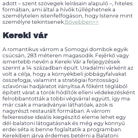
adott – szent szövegek leírásain alapuló –, hiteles
formában, ami által a hívők túlléphetnek a
személytelen istenfelfogáson, hogy Istenre mint
személyre tekintsenek
.Bővebben>>
Kereki vár
A romantikus várrom a Somogyi dombok egyik
csúcsán, 283 méteren magasodik. Fejérkő vagy
ismertebb nevén a Kereki Vár a feljegyzések
szerint a 14. században épült. Uradalmi várként az
volt a célja, hogy a környékbeli jobbágyfalvakat
összefogja, valamint a stratégiai fontosságú
szlavóniai hadjáratot irányítsa.A főként téglából
épített várat a török hódítók elleni védekezésként
felrobbantották a többi végvárral együtt, így ma
már csak a maradványai láthatóak, azok is
nagyrészt restaurált formában. A várrom
felkeresése ideális kiegészítő eleme lehet egy
dél-balatoni látogatásnak és még egy könnyű
erdei séta is benne foglaltatik a programban.
Kerekiben járva érdemes betérni a Balatoni