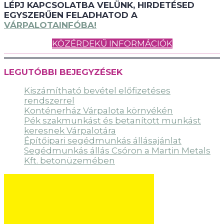
LÉPJ KAPCSOLATBA VELÜNK, HIRDETÉSED
EGYSZERŰEN FELADHATOD A
VÁRPALOTAINFÓBA!
KÖZÉRDEKŰ INFORMÁCIÓK
LEGUTÓBBI BEJEGYZÉSEK
Kiszámítható bevétel előfizetéses
rendszerrel
Konténerház Várpalota környékén
Pék szakmunkást és betanított munkást
keresnek Várpalotára
Építőipari segédmunkás állásajánlat
Segédmunkás állás Csóron a Martin Metals
Kft. betonüzemében