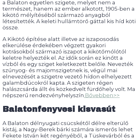
a Balaton egyetlen szigete, melyet nem a
természet, hanem az ember alkotott, 1905-ben a
kikötő mélyítéséből származó anyagból
létesítették. A keleti hullámtörő gáttal kis híd köti
össze.
A Kikötő építése alatt illetve az iszaposodás
elkerülése érdekében végzett gyakori
kotrásokból származó iszapot a kikötőmólótól
keletre helyezték el. Az idők során ez kinőtt a
vízből és egy sziget keletkezett belőle. Nevezték
szúnyog- és majomszigetnek is, végül mai
elnevezését a szigetre vezető hídon elhelyezett
galambdúcokról kapta. A szigeten régen
halászcsárda állt és közkedvelt fürdőhely volt. Ma
népszerű rendezvényhelyszín
.Bővebben>>
Balatonfenyvesi kisvasút
A Balaton délnyugati csücskétől délre elterülő
kistáj, a Nagy-Berek bárki számára ismerős lehet
Fekete István két regényéből, a Tüskevárból és a