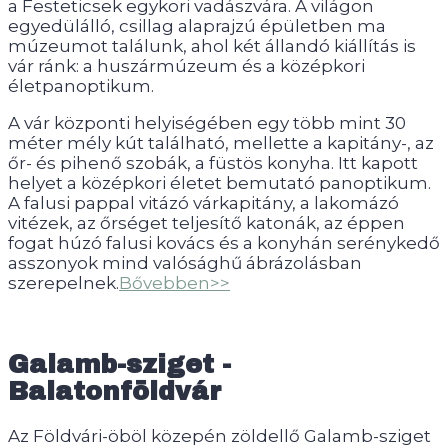
a Festeticsek egykori vadászvára. A világon
egyedülálló, csillag alaprajzú épületben ma
múzeumot találunk, ahol két állandó kiállítás is
vár ránk: a huszármúzeum és a középkori
életpanoptikum.
A vár központi helyiségében egy több mint 30
méter mély kút található, mellette a kapitány-, az
őr- és pihenő szobák, a füstös konyha. Itt kapott
helyet a középkori életet bemutató panoptikum.
A falusi pappal vitázó várkapitány, a lakomázó
vitézek, az őrséget teljesítő katonák, az éppen
fogat húzó falusi kovács és a konyhán serénykedő
asszonyok mind valósághű ábrázolásban
szerepelnek.
Bővebben>>
Galamb-sziget -
Balatonföldvár
Az Földvári-öböl közepén zöldellő Galamb-sziget