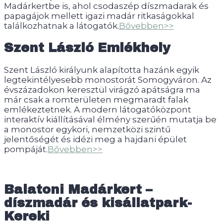
Madárkertbe is, ahol csodaszép díszmadarak és
papagájok mellett igazi madár ritkaságokkal
találkozhatnak a látogatók.
Bővebben>>
Szent László Emlékhely
Szent László királyunk alapította hazánk egyik
legtekintélyesebb monostorát Somogyváron. Az
évszázadokon keresztül virágzó apátságra ma
már csak a romterületen megmaradt falak
emlékeztetnek. A modern látogatóközpont
interaktív kiállításával élmény szerűén mutatja be
a monostor egykori, nemzetközi szintű
jelentőségét és idézi meg a hajdani épület
pompáját.
Bővebben>>
Balatoni Madárkert –
díszmadár és kisállatpark-
Kereki