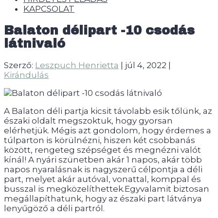
KAPCSOLAT
Balaton délipart -10 csodás
látnivaló
Szerző:
Leszpuch Henrietta
|
júl 4, 2022
|
Kirándulás
A Balaton déli partja kicsit távolabb esik tőlünk, az
északi oldalt megszoktuk, hogy gyorsan
elérhetjük. Mégis azt gondolom, hogy érdemes a
túlparton is körülnézni, hiszen két csobbanás
között, rengeteg szépséget és megnézni valót
kínál! A nyári szünetben akár 1 napos, akár több
napos nyaralásnak is nagyszerű célpontja a déli
part, melyet akár autóval, vonattal, komppal és
busszal is megközelíthettek.Egyvalamit biztosan
megállapíthatunk, hogy az északi part látványa
lenyűgöző a déli partról.