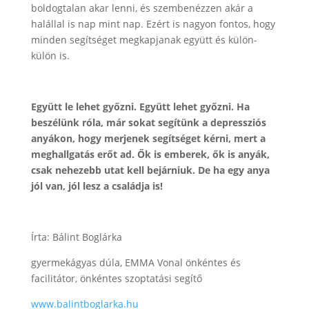
boldogtalan akar lenni, és szembenézzen akár a
halállal is nap mint nap. Ezért is nagyon fontos, hogy
minden segítséget megkapjanak együtt és külön-
külön is.
Együtt le lehet győzni. Együtt lehet győzni. Ha
beszélünk róla, már sokat segítünk a depressziós
anyákon, hogy merjenek segítséget kérni, mert a
meghallgatás erőt ad. Ők is emberek, ők is anyák,
csak nehezebb utat kell bejárniuk. De ha egy anya
jól van, jól lesz a családja is!
Írta: Bálint Boglárka
gyermekágyas dúla, EMMA Vonal önkéntes és
facilitátor, önkéntes szoptatási segítő
www.balintboglarka.hu