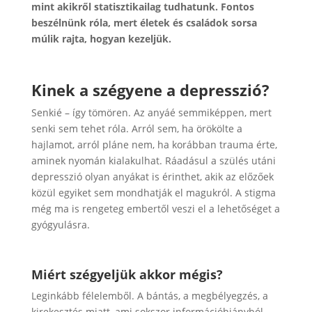
mint akikről statisztikailag tudhatunk. Fontos
beszélnünk róla, mert életek és családok sorsa
múlik rajta, hogyan kezeljük.
Kinek a szégyene a depresszió?
Senkié – így tömören. Az anyáé semmiképpen, mert
senki sem tehet róla. Arról sem, ha örökölte a
hajlamot, arról pláne nem, ha korábban trauma érte,
aminek nyomán kialakulhat. Ráadásul a szülés utáni
depresszió olyan anyákat is érinthet, akik az előzőek
közül egyiket sem mondhatják el magukról. A stigma
még ma is rengeteg embertől veszi el a lehetőséget a
gyógyulásra.
Miért szégyeljük akkor mégis?
Leginkább félelemből. A bántás, a megbélyegzés, a
kirekesztés miatt, ami sokszor információhiányból