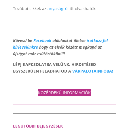
További cikkek az
anyaságról
itt olvashatók.
Kövesd be
Facebook
oldalunkat illetve
iratkozz fel
hírlevelünkre
hogy az elsők között megkapd az
újságot már csütörtökön!!!!
LÉPJ KAPCSOLATBA VELÜNK, HIRDETÉSED
EGYSZERŰEN FELADHATOD A
VÁRPALOTAINFÓBA!
KÖZÉRDEKŰ INFORMÁCIÓK
LEGUTÓBBI BEJEGYZÉSEK