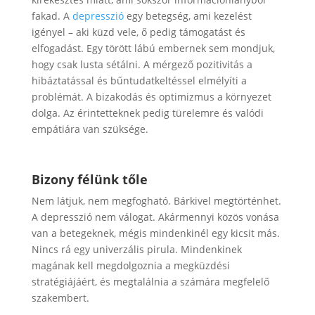
fakad. A
depresszió
egy betegség, ami kezelést
igényel – aki küzd vele, ő pedig támogatást és
elfogadást. Egy törött lábú embernek sem mondjuk,
hogy csak lusta sétálni. A mérgező pozitivitás a
hibáztatással és bűntudatkeltéssel elmélyíti a
problémát. A bizakodás és optimizmus a környezet
dolga. Az érintetteknek pedig türelemre és valódi
empátiára van szüksége.
Bizony félünk tőle
Nem látjuk, nem megfogható. Bárkivel megtörténhet.
A depresszió nem válogat. Akármennyi közös vonása
van a betegeknek, mégis mindenkinél egy kicsit más.
Nincs rá egy univerzális pirula. Mindenkinek
magának kell megdolgoznia a megküzdési
stratégiájáért, és megtalálnia a számára megfelelő
szakembert.