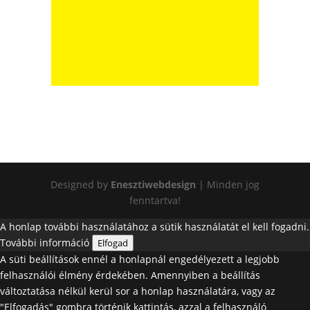
Designed by
Enesztiwebdesign
| Minden jog
fenntartva!
A honlap további használatához a sütik használatát el kell fogadni.
További információ
Elfogad
A süti beállítások ennél a honlapnál engedélyezett a legjobb
felhasználói élmény érdekében. Amennyiben a beállítás
változtatása nélkül kerül sor a honlap használatára, vagy az
"Elfogadás" gombra történik kattintás, azzal a felhasználó