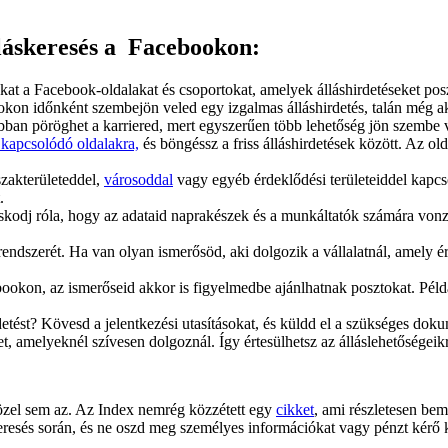
lláskeresés a Facebookon:
at a Facebook-oldalakat és csoportokat, amelyek álláshirdetéseket posz
kon időnként szembejön veled egy izgalmas álláshirdetés, talán még akk
bban pöröghet a karriered, mert egyszerűen több lehetőség jön szembe 
 kapcsolódó oldalakra,
és böngéssz a friss álláshirdetések között. Az old
szakterületeddel,
városoddal
vagy egyéb érdeklődési területeiddel kapcs
.
kodj róla, hogy az adataid naprakészek és a munkáltatók számára vonzó
endszerét. Ha van olyan ismerősöd, aki dolgozik a vállalatnál, amely ér
okon, az ismerőseid akkor is figyelmedbe ajánlhatnak posztokat. Péld
rdetést? Kövesd a jelentkezési utasításokat, és küldd el a szükséges d
t, amelyeknél szívesen dolgoznál. Így értesülhetsz az álláslehetőségeik
közel sem az. Az Index nemrég közzétett egy
cikket
, ami részletesen bem
eresés során, és ne oszd meg személyes információkat vagy pénzt kérő kér