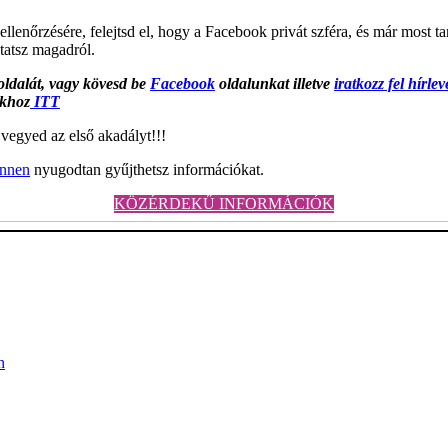
ellenőrzésére, felejtsd el, hogy a Facebook privát szféra, és már most t
tatsz magadról.
ldalát, vagy kövesd be
Facebook
oldalunkat illetve
iratkozz fel hírle
nkhoz
ITT
l vegyed az első akadályt!!!
innen
nyugodtan gyűjthetsz információkat.
KÖZÉRDEKŰ INFORMÁCIÓK
n