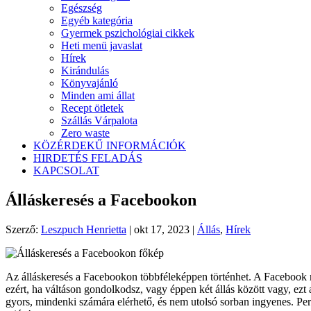
Egészség
Egyéb kategória
Gyermek pszichológiai cikkek
Heti menü javaslat
Hírek
Kirándulás
Könyvajánló
Minden ami állat
Recept ötletek
Szállás Várpalota
Zero waste
KÖZÉRDEKŰ INFORMÁCIÓK
HIRDETÉS FELADÁS
KAPCSOLAT
Álláskeresés a Facebookon
Szerző:
Leszpuch Henrietta
|
okt 17, 2023
|
Állás
,
Hírek
Az álláskeresés a Facebookon többféleképpen történhet. A Facebook ren
ezért, ha váltáson gondolkodsz, vagy éppen két állás között vagy, ezt
gyors, mindenki számára elérhető, és nem utolsó sorban ingyenes. Pers