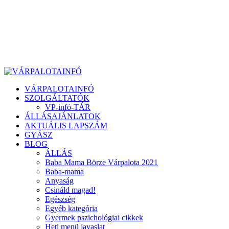
VÁRPALOTAINFÓ
SZOLGÁLTATÓK
VP-infó-TÁR
ÁLLÁSAJÁNLATOK
AKTUÁLIS LAPSZÁM
GYÁSZ
BLOG
ÁLLÁS
Baba Mama Börze Várpalota 2021
Baba-mama
Anyaság
Csináld magad!
Egészség
Egyéb kategória
Gyermek pszichológiai cikkek
Heti menü javaslat