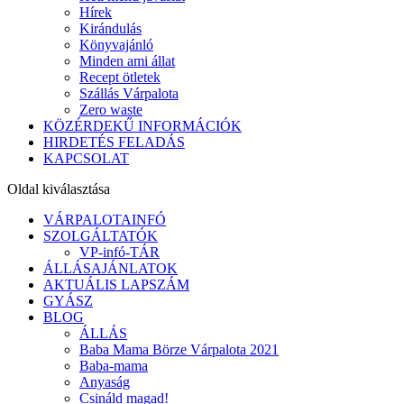
Hírek
Kirándulás
Könyvajánló
Minden ami állat
Recept ötletek
Szállás Várpalota
Zero waste
KÖZÉRDEKŰ INFORMÁCIÓK
HIRDETÉS FELADÁS
KAPCSOLAT
Oldal kiválasztása
VÁRPALOTAINFÓ
SZOLGÁLTATÓK
VP-infó-TÁR
ÁLLÁSAJÁNLATOK
AKTUÁLIS LAPSZÁM
GYÁSZ
BLOG
ÁLLÁS
Baba Mama Börze Várpalota 2021
Baba-mama
Anyaság
Csináld magad!