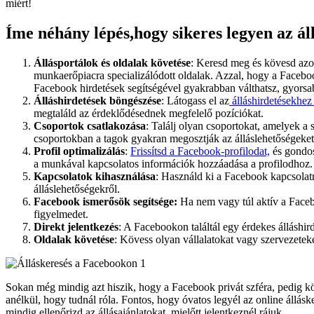
miért!
Íme néhány lépés,hogy sikeres legyen az á
Állásportálok és oldalak követése
: Keresd meg és kövesd azok
munkaerőpiacra specializálódott oldalak. Azzal, hogy a Faceboo
Facebook hirdetések segítségével gyakrabban válthatsz, gyorsa
Álláshirdetések böngészése
: Látogass el az
álláshirdetésekhez
megtaláld az érdeklődésednek megfelelő pozíciókat.
Csoportok csatlakozása
: Találj olyan csoportokat, amelyek a 
csoportokban a tagok gyakran megosztják az álláslehetőségeket
Profil optimalizálás
:
Frissítsd a Facebook-profilodat,
és gondos
a munkával kapcsolatos információk hozzáadása a profilodhoz.
Kapcsolatok kihasználása
: Használd ki a Facebook kapcsolatr
álláslehetőségekről.
Facebook ismerősök segítsége:
Ha nem vagy túl aktív a Facebo
figyelmedet.
Direkt jelentkezés
: A Facebookon találtál egy érdekes álláshi
Oldalak követése
: Kövess olyan vállalatokat vagy szervezeteke
Sokan még mindig azt hiszik, hogy a Facebook privát szféra, pedig 
anélkül, hogy tudnál róla. Fontos, hogy óvatos legyél az online állásk
mindig ellenőrizd az állásajánlatokat, mielőtt jelentkeznél rájuk.