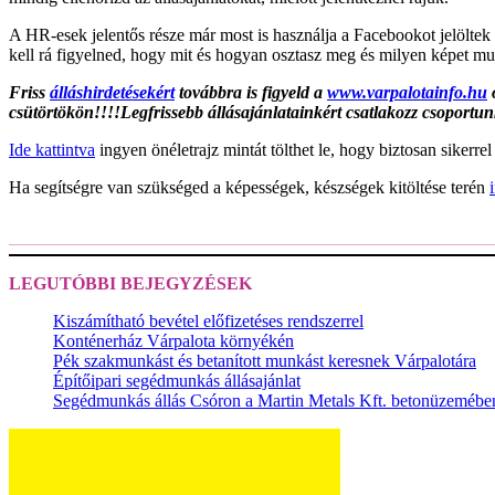
A HR-esek jelentős része már most is használja a Facebookot jelöltek 
kell rá figyelned, hogy mit és hogyan osztasz meg és milyen képet mu
Friss
álláshirdetésekért
továbbra is figyeld a
www.varpalotainfo.hu
o
csütörtökön!!!!Legfrissebb állásajánlatainkért csatlakozz csoportu
Ide kattintva
ingyen önéletrajz mintát tölthet le, hogy biztosan sikerre
Ha segítségre van szükséged a képességek, készségek kitöltése terén
LEGUTÓBBI BEJEGYZÉSEK
Kiszámítható bevétel előfizetéses rendszerrel
Konténerház Várpalota környékén
Pék szakmunkást és betanított munkást keresnek Várpalotára
Építőipari segédmunkás állásajánlat
Segédmunkás állás Csóron a Martin Metals Kft. betonüzemébe