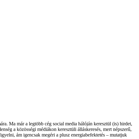
ra. Ma már a legtöbb cég social media hálóján keresztül (is) hirdet,
elenség a közösségi médiákon keresztüli álláskeresés, mert népszerű,
figyelni, ám igencsak megéri a plusz energiabefektetés – mutatjuk