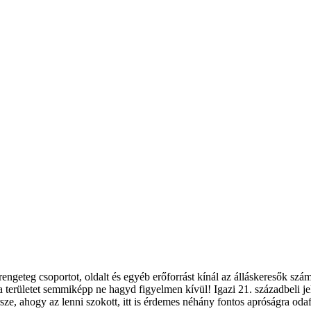
geteg csoportot, oldalt és egyéb erőforrást kínál az álláskeresők számá
 a területet semmiképp ne hagyd figyelmen kívül! Igazi 21. századbeli j
ze, ahogy az lenni szokott, itt is érdemes néhány fontos apróságra oda