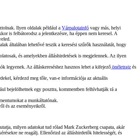
tolnak. Ilyen oldalak például a
Várpalotainfó
vagy más, helyi
or is felbátorodsz a jelentkezésre, ha éppen nem keresel. A
veled.
alak általában lehetővé teszik a keresési szűrők használatát, hogy
olatosak, és amelyekben álláshirdetések is megjelennek. Az ilyen
k legyenek. Az álláskereséshez hasznos lehet a kifejező
önéletrajz
és
dekel, kérdezd meg tőle, van-e információja az aktuális
ául bejelölhetnek egy posztra, kommentben felhívhatják rá a
okumentumokat a munkáltatónak.
ről és az eseményeikről.
utatja, milyen adatokat tud rólad Mark Zuckerberg csapata, akár
ésekre ne reagálj. Ellenőrizd az álláshirdetők hitelességét, és