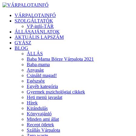
VÁRPALOTAINFÓ
SZOLGÁLTATÓK
VP-infó-TÁR
ÁLLÁSAJÁNLATOK
AKTUÁLIS LAPSZÁM
GYÁSZ
BLOG
ÁLLÁS
Baba Mama Börze Várpalota 2021
Baba-mama
Anyaság
Csináld magad!
Egészség
Egyéb kategória
Gyermek pszichológiai cikkek
Heti menü javaslat
Hírek
Kirándulás
Könyvajánló
Minden ami állat
Recept ötletek
Szállás Várpalota
Zero waste