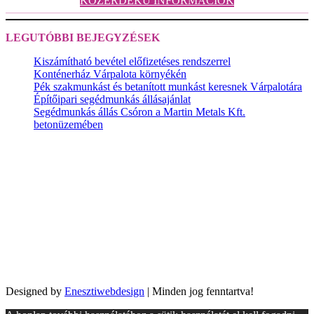
KÖZÉRDEKŰ INFORMÁCIÓK
LEGUTÓBBI BEJEGYZÉSEK
Kiszámítható bevétel előfizetéses rendszerrel
Konténerház Várpalota környékén
Pék szakmunkást és betanított munkást keresnek Várpalotára
Építőipari segédmunkás állásajánlat
Segédmunkás állás Csóron a Martin Metals Kft.
betonüzemében
Designed by
Enesztiwebdesign
| Minden jog fenntartva!