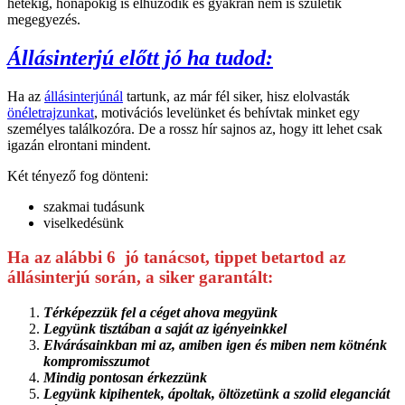
hetekig, hónapokig is elhúzódik és gyakran nem is születik
megegyezés.
Állásinterjú előtt jó ha tudod:
Ha az
állásinterjúnál
tartunk, az már fél siker, hisz elolvasták
önéletrajzunkat
, motivációs levelünket és behívtak minket egy
személyes találkozóra. De a rossz hír sajnos az, hogy itt lehet csak
igazán elrontani mindent.
Két tényező fog dönteni:
szakmai tudásunk
viselkedésünk
Ha az alábbi 6 jó tanácsot, tippet betartod az
állásinterjú során, a siker garantált:
Térképezzük fel a céget ahova megyünk
Legyünk tisztában a saját az igényeinkkel
Elvárásainkban mi az, amiben igen és miben nem kötnénk
kompromisszumot
Mindig pontosan érkezzünk
Legyünk kipihentek, ápoltak, öltözetünk a szolid eleganciát