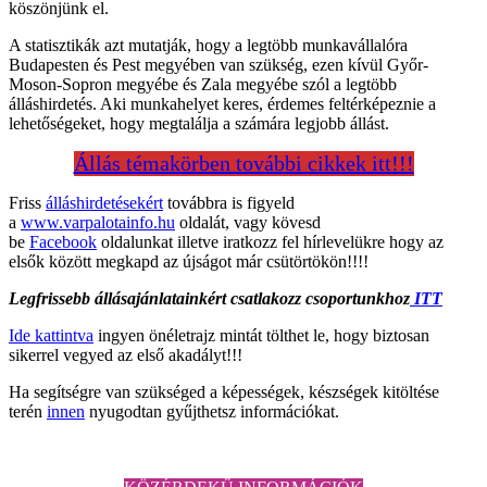
köszönjünk el.
A statisztikák azt mutatják, hogy a legtöbb munkavállalóra
Budapesten és Pest megyében van szükség, ezen kívül Győr-
Moson-Sopron megyébe és Zala megyébe szól a legtöbb
álláshirdetés. Aki munkahelyet keres, érdemes feltérképeznie a
lehetőségeket, hogy megtalálja a számára legjobb állást.
Állás témakörben további cikkek itt!!!
Friss
álláshirdetésekért
továbbra is figyeld
a
www.varpalotainfo.hu
oldalát, vagy kövesd
be
Facebook
oldalunkat illetve iratkozz fel hírlevelükre hogy az
elsők között megkapd az újságot már csütörtökön!!!!
Legfrissebb állásajánlatainkért csatlakozz csoportunkhoz
ITT
Ide kattintva
ingyen önéletrajz mintát tölthet le, hogy biztosan
sikerrel vegyed az első akadályt!!!
Ha segítségre van szükséged a képességek, készségek kitöltése
terén
innen
nyugodtan gyűjthetsz információkat.