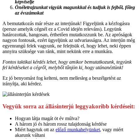
képviselje
Önéletrajzunkat vigyük magunkkal és tudjuk is fejből, főleg
az évszámokat
A bemutatkozás már része az interjúnak! Figyeljünk a kézfogásra
(persze amelyik cégnél ez a Covid idején releváns). Legyünk
határozottak, hangosan, érthetően mutatkozzunk be. Az apróságok
nagyon fontosak, ezért ügyeljünk az udvariasságra. Az interjún még
egyenrangú felek vagyunk, ne felejtsük el, hogy lehet, neki éppen
annyira szüksége van ránk, mint nekünk erre a munkára.
Fontos taktikai kérdés lehet, hogy amikor bemutatkozunk, tegyünk
fel kérdéseket a cégről, melyből tűnjön ki, hogy utánanéztünk!
Ez jó benyomást fog kelteni, nem mellesleg a beszélgetést az
irányítja, aki kérdez.
Vegyük sorra az állásinterjú leggyakoribb kérdéseit:
Hogyan látja magát öt év múlva?
A három jó és három rossz tulajdonság kérdése
Miért hagytuk ott az
előző munkahelyünket
, vagy miért
akarunk váltani