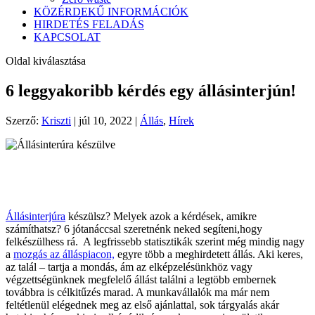
KÖZÉRDEKŰ INFORMÁCIÓK
HIRDETÉS FELADÁS
KAPCSOLAT
Oldal kiválasztása
6 leggyakoribb kérdés egy állásinterjún!
Szerző:
Kriszti
|
júl 10, 2022
|
Állás
,
Hírek
Állásinterjúra
készülsz? Melyek azok a kérdések, amikre
számíthatsz? 6 jótanáccsal szeretnénk neked segíteni,hogy
felkészülhess rá. A legfrissebb statisztikák szerint még mindig nagy
a
mozgás az álláspiacon,
egyre több a meghirdetett állás. Aki keres,
az talál – tartja a mondás, ám az elképzelésünkhöz vagy
végzettségünknek megfelelő állást találni a legtöbb embernek
továbbra is célkitűzés marad. A munkavállalók ma már nem
feltétlenül elégednek meg az első ajánlattal, sok tárgyalás akár