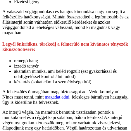
Fizetési igény
A válaszaid végiggondolása és hangos kimondása nagyban segíti a
felkészülés hatékonyságát. Miután összeszedted a legfontosabb és az
állásinterjú során várhatóan előkerülő kérdéseket és azokra
végiggondoltad a lehetséges válaszaid, mond ki magadnak vagy
magadban.
Legyél önkritikus, törekedj a felmerülő nem kívánatos tényezők
kiküszöbölésére:
remegő hang
izzadó tenyér
akaratlan mimika, ami beléd rögzült (ezt gyakorlással és
odafigyeléssel kontrollálni tudod)
kéztartás (sokat elárul a személyiségedről)
A felkészülés önmagában magabiztosságot ad. Vedd komolyan!
Nincs mást tenni, mint
magadat adni
, felesleges bármilyen hazugság,
úgy is kiderülne ha felvesznek.
Az interjú végén, ha maradtak bennünk tisztázatlan pontok a
munkakörrel és a céggel kapcsolatban, bátran kérdezz! Az interjú
végén nyugodtan kérdezzük meg, mikor várhatunk visszajelzést,
állapodjunk meg egy határidőben. Végül határozottan és udvariasan