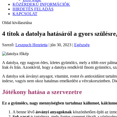
KÖZÉRDEKŰ INFORMÁCIÓK
HIRDETÉS FELADÁS
KAPCSOLAT
Oldal kiválasztása
4 titok a datolya hatásáról a gyors szülésr
Szerző:
Leszpuch Henrietta
|
jún 30, 2023
|
Egészség
A datolya, egy nagyon édes, ízletes gyümölcs, mely a több ezer pálm
Irak és Irán. Azonkívül, hogy a datolya rendkívül finom gyümölcs, sz
A datolya sok ásványi anyagot, vitamint, rostot és antioxidánst tarta
indexe, vagyis nem okoz hatalmas emelkedést a vércukorszintben. Di
Jótékony hatása a szervezetre
Ez a gyümölcs, nagy mennyiségben tartalmaz káliumot, kálciumot,
A benne lévő
ásványi anyagoknak
köszönhetően építi az izmo
Sok vasat
is tartalmaz, mely fontos szerepet játszik a vörösvérs