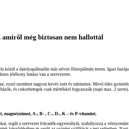
e, amiről még biztosan nem hallottál
afa közül a datolyapálmafán más néven főnixpálmán terem. Igazi hazája
ámos jótékony hatása van a szervezetre.
lmaz, ezzel szemben nagyon kevés zsírt és nátriumot. Mivel édes gyümölc
étázók, és cukorbetegek csak mértékkel fogyasszák (napi max. 2 szem).
 magnézuimot, A-, B- , C-, D-, K – és P-vitamint.
kat, segíti a szervezet folyadék-egyensúlyát, szabályozza a vérnyomást
ejtek képződésében és segíti az oxigént szállítását a test sejtjeiben. Na