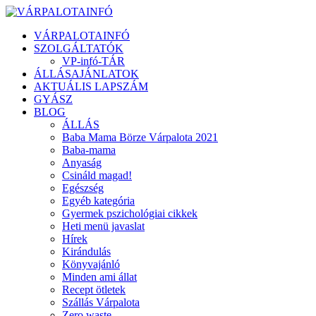
VÁRPALOTAINFÓ
SZOLGÁLTATÓK
VP-infó-TÁR
ÁLLÁSAJÁNLATOK
AKTUÁLIS LAPSZÁM
GYÁSZ
BLOG
ÁLLÁS
Baba Mama Börze Várpalota 2021
Baba-mama
Anyaság
Csináld magad!
Egészség
Egyéb kategória
Gyermek pszichológiai cikkek
Heti menü javaslat
Hírek
Kirándulás
Könyvajánló
Minden ami állat
Recept ötletek
Szállás Várpalota
Zero waste