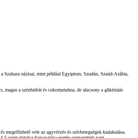
 a Szahara oázisai, mint például Egyiptom, Szudán, Szaúd-Arábia,
s, magas a szénhidrát és cukortartalma, de alacsony a glikémiás
 és megelőzhető vele az agyvérzés és szívbetegségek kialakulása.
pi 4-5 szem datolya fogyasztása esetén szerveztünk napi