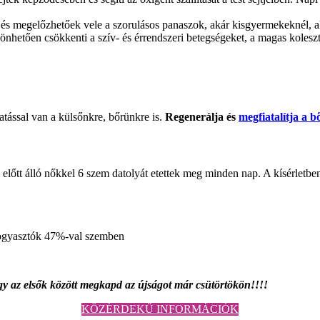
 és megelőzhetőek vele a szorulásos panaszok, akár kisgyermekeknél, ak
nhetően csökkenti a szív- és érrendszeri betegségeket, a magas koleszt
atással van a külsőnkre, bőrünkre is.
Regenerálja és
megfiatalítja a bő
 előtt álló nőkkel 6 szem datolyát etettek meg minden nap. A kísérletbe
fogyasztók 47%-val szemben
y az elsők között megkapd az újságot már csütörtökön!!!!
KÖZÉRDEKŰ INFORMÁCIÓK