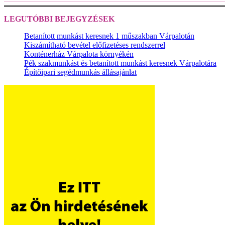
LEGUTÓBBI BEJEGYZÉSEK
Betanított munkást keresnek 1 műszakban Várpalotán
Kiszámítható bevétel előfizetéses rendszerrel
Konténerház Várpalota környékén
Pék szakmunkást és betanított munkást keresnek Várpalotára
Építőipari segédmunkás állásajánlat