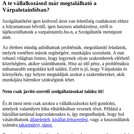
A te vállalkozásod már megtalálható a
Várpalotainfóban?
Szolgáltatóként igen kedvező áron van lehetőség csatlakozni ehhez
a folyamatosan bővülő, igen hasznos adatbázishoz, erről is
tájékozódhatunk a varpalotainfo.hu-n, a Szolgáltatók menüpont
alatt.
Az életben mindig adódhatnak problémák, megoldandó feladatok,
melyek esetében mások segítségére, munkájára szorulunk. A mai
rohanó világban fontos, hogy legyenek olyan szakemberek elérhető
közelségben, akikre számíthatunk. Hisz az idő pénz, a problémákra
mihamarabb megoldást kell találni. Ezért is jó, hogy Várpalotán és
környékén, egy helyen megtaláljuk azokat a szakembereket, akik
munkájára bármikor szükségünk lehet.
Nem csak javító-szerelő szolgáltatásokat találsz itt!
És itt most nem csak azokra a vállalkozásokra kell gondolni,
amelyek valamilyen hiba elhárításában vesznek részt. Például a
háziállat-tartással kapcsolatosakra is, így megtudhatjuk, hogy hol
vásárolhatunk
állateledelt, kisállat-felszerelést,
vagy a haszonállatok
számára
takarmányt, tápot.