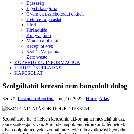
Egészség
Egyéb kategória
Gyermek pszichológiai cikkek
Heti menü javaslat
Hírek
Kirándulás
Könyvajánló
Minden ami állat
Recept ötletek
Szállás Várpalota
Zero waste
KÖZÉRDEKŰ INFORMÁCIÓK
HIRDETÉS FELADÁS
KAPCSOLAT
Szolgáltatót keresni nem bonyolult dolog
Szerző:
Leszpuch Henrietta
|
aug 16, 2022
|
Hírek
,
Állás
Szolgáltatót, ha jó helyen keresünk, akkor hamar megtaláljuk azt,
akire szükségünk van. A mindennapokban bármikor történhetnek
olyan dolgok, melyek azonnal intézkedést, beavatkozást igényelnek.