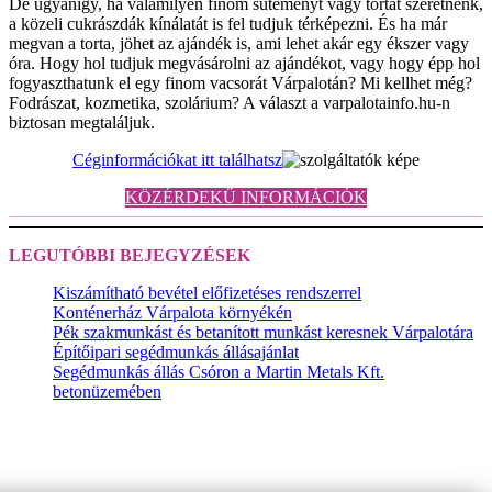
De ugyanígy, ha valamilyen finom süteményt vagy tortát szeretnénk,
a közeli cukrászdák kínálatát is fel tudjuk térképezni. És ha már
megvan a torta, jöhet az ajándék is, ami lehet akár egy ékszer vagy
óra. Hogy hol tudjuk megvásárolni az ajándékot, vagy hogy épp hol
fogyaszthatunk el egy finom vacsorát Várpalotán? Mi kellhet még?
Fodrászat, kozmetika, szolárium? A választ a varpalotainfo.hu-n
biztosan megtaláljuk.
Céginformációkat itt találhatsz
KÖZÉRDEKŰ INFORMÁCIÓK
LEGUTÓBBI BEJEGYZÉSEK
Kiszámítható bevétel előfizetéses rendszerrel
Konténerház Várpalota környékén
Pék szakmunkást és betanított munkást keresnek Várpalotára
Építőipari segédmunkás állásajánlat
Segédmunkás állás Csóron a Martin Metals Kft.
betonüzemében