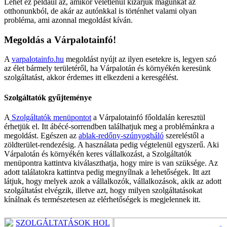
Lehet ez például az, amikor véletlenül kizárjuk magunkat az
otthonunkból, de akár az autónkkal is történhet valami olyan
probléma, ami azonnal megoldást kíván.
Megoldás a Várpalotainfó!
A
varpalotainfo.hu
megoldást nyújt az ilyen esetekre is, legyen szó
az élet bármely területéről, ha Várpalotán és környékén keresünk
szolgáltatást, akkor érdemes itt elkezdeni a keresgélést.
Szolgáltatók gyűjteménye
A
Szolgáltatók menüpontot
a Várpalotainfó főoldalán keresztül
érhetjük el. Itt ábécé-sorrendben találhatjuk meg a problémánkra a
megoldást. Egészen az
ablak-redőny-szúnyogháló
szereléstől a
zöldterület-rendezésig. A használata pedig végtelenül egyszerű. Aki
Várpalotán és környékén keres vállalkozást, a Szolgáltatók
menüpontra kattintva kiválaszthatja, hogy mire is van szüksége. Az
adott találatokra kattintva pedig megnyílnak a lehetőségek. Itt azt
látjuk, hogy melyek azok a vállalkozók, vállalkozások, akik az adott
szolgáltatást elvégzik, illetve azt, hogy milyen szolgáltatásokat
kínálnak és természetesen az elérhetőségek is megjelennek itt.