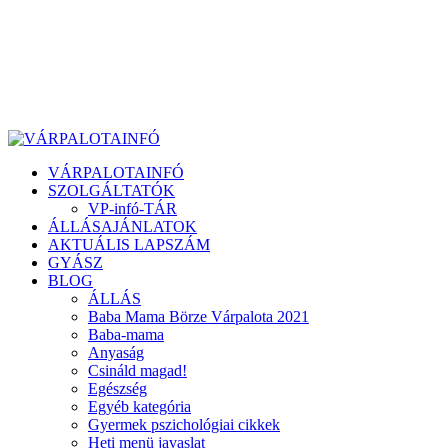
VÁRPALOTAINFÓ
SZOLGÁLTATÓK
VP-infó-TÁR
ÁLLÁSAJÁNLATOK
AKTUÁLIS LAPSZÁM
GYÁSZ
BLOG
ÁLLÁS
Baba Mama Börze Várpalota 2021
Baba-mama
Anyaság
Csináld magad!
Egészség
Egyéb kategória
Gyermek pszichológiai cikkek
Heti menü javaslat