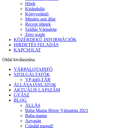
Hírek
Kirándulás
Könyvajánló
Minden ami állat
Recept ötletek
Szállás Várpalota
Zero waste
KÖZÉRDEKŰ INFORMÁCIÓK
HIRDETÉS FELADÁS
KAPCSOLAT
Oldal kiválasztása
VÁRPALOTAINFÓ
SZOLGÁLTATÓK
VP-infó-TÁR
ÁLLÁSAJÁNLATOK
AKTUÁLIS LAPSZÁM
GYÁSZ
BLOG
ÁLLÁS
Baba Mama Börze Várpalota 2021
Baba-mama
Anyaság
Csináld magad!