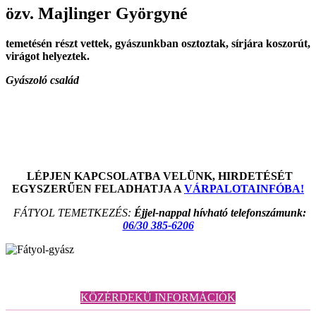
özv. Majlinger Györgyné
temetésén részt vettek, gyászunkban osztoztak, sírjára koszorút,
virágot helyeztek.
Gyászoló család
LÉPJEN KAPCSOLATBA VELÜNK, HIRDETÉSÉT
EGYSZERŰEN FELADHATJA A
VÁRPALOTAINFÓBA!
FÁTYOL TEMETKEZÉS:
Éjjel-nappal hívható telefonszámunk:
06/30 385-6206
KÖZÉRDEKŰ INFORMÁCIÓK