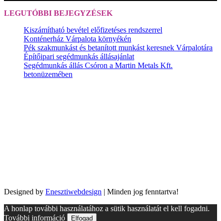
LEGUTÓBBI BEJEGYZÉSEK
Kiszámítható bevétel előfizetéses rendszerrel
Konténerház Várpalota környékén
Pék szakmunkást és betanított munkást keresnek Várpalotára
Építőipari segédmunkás állásajánlat
Segédmunkás állás Csóron a Martin Metals Kft.
betonüzemében
Designed by
Enesztiwebdesign
| Minden jog fenntartva!
A honlap további használatához a sütik használatát el kell fogadni.
További információ
Elfogad