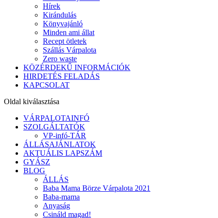
Hírek
Kirándulás
Könyvajánló
Minden ami állat
Recept ötletek
Szállás Várpalota
Zero waste
KÖZÉRDEKŰ INFORMÁCIÓK
HIRDETÉS FELADÁS
KAPCSOLAT
Oldal kiválasztása
VÁRPALOTAINFÓ
SZOLGÁLTATÓK
VP-infó-TÁR
ÁLLÁSAJÁNLATOK
AKTUÁLIS LAPSZÁM
GYÁSZ
BLOG
ÁLLÁS
Baba Mama Börze Várpalota 2021
Baba-mama
Anyaság
Csináld magad!