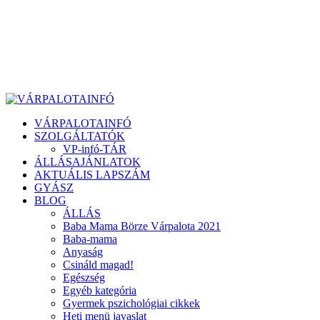
VÁRPALOTAINFÓ
SZOLGÁLTATÓK
VP-infó-TÁR
ÁLLÁSAJÁNLATOK
AKTUÁLIS LAPSZÁM
GYÁSZ
BLOG
ÁLLÁS
Baba Mama Börze Várpalota 2021
Baba-mama
Anyaság
Csináld magad!
Egészség
Egyéb kategória
Gyermek pszichológiai cikkek
Heti menü javaslat