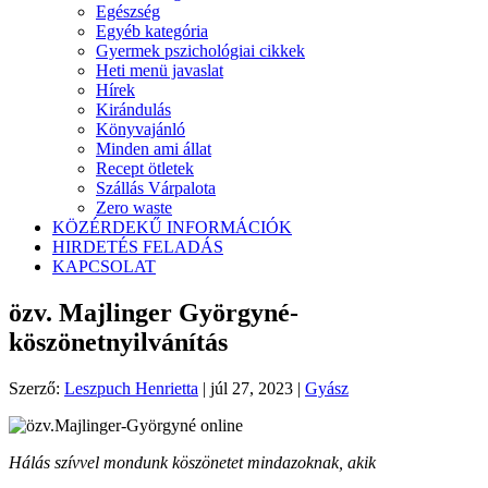
Egészség
Egyéb kategória
Gyermek pszichológiai cikkek
Heti menü javaslat
Hírek
Kirándulás
Könyvajánló
Minden ami állat
Recept ötletek
Szállás Várpalota
Zero waste
KÖZÉRDEKŰ INFORMÁCIÓK
HIRDETÉS FELADÁS
KAPCSOLAT
özv. Majlinger Györgyné-
köszönetnyilvánítás
Szerző:
Leszpuch Henrietta
|
júl 27, 2023
|
Gyász
Hálás szívvel mondunk köszönetet mindazoknak, akik