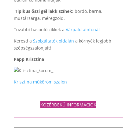
Tipikus őszi gél lakk színek:
bordó, barna,
mustársárga, méregzöld.
További hasonló cikkek a
Várpalotainfónál
Keresd a
Szolgáltatók oldalán
a környék legjobb
szépségszalonjait!
Papp Krisztina
Krisztina műköröm szalon
KÖZÉRDEKŰ INFORMÁCIÓK