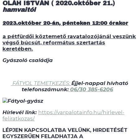
OLÁH ISTVÁN
( 2020.október 21.)
hamvaitól
2023.október 20-án, pénteken 12:00 órakor
a pétfürdői köztemető ravatalozójánál veszünk
végső búcsút, református szertartás
keretében.
Gyászoló családja
FÁTYOL TEMETKEZÉS:
Éjjel-nappal hívható
telefonszámunk:
06/30 385-6206
Hírlevél link:
https://varpalotainfo.hu/hirlevel-
feliratkozas/
LÉPJEN KAPCSOLATBA VELÜNK, HIRDETÉSÉT
EGYSZERŰEN FELADHATJA A