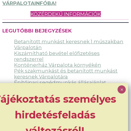
VÁRPALOTAINFÓBA!
KÖZÉRDEKŰ INFORMÁCIÓK
LEGUTÓBBI BEJEGYZÉSEK
Betanított munkást keresnek 1 műszakban
Várpalotán
Kiszámítható bevétel előfizetéses
rendszerrel
Konténerház Várpalota környékén
Pék szakmunkást és betanított munkást
keresnek Várpalotára
Építőipari segédmunkás állásajánlat