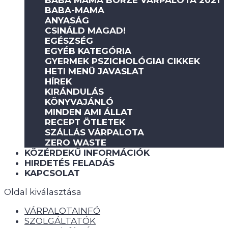
BABA MAMA BÖRZE VÁRPALOTA 2021
BABA-MAMA
ANYASÁG
CSINÁLD MAGAD!
EGÉSZSÉG
EGYÉB KATEGÓRIA
GYERMEK PSZICHOLÓGIAI CIKKEK
HETI MENÜ JAVASLAT
HÍREK
KIRÁNDULÁS
KÖNYVAJÁNLÓ
MINDEN AMI ÁLLAT
RECEPT ÖTLETEK
SZÁLLÁS VÁRPALOTA
ZERO WASTE
KÖZÉRDEKŰ INFORMÁCIÓK
HIRDETÉS FELADÁS
KAPCSOLAT
Oldal kiválasztása
VÁRPALOTAINFÓ
SZOLGÁLTATÓK