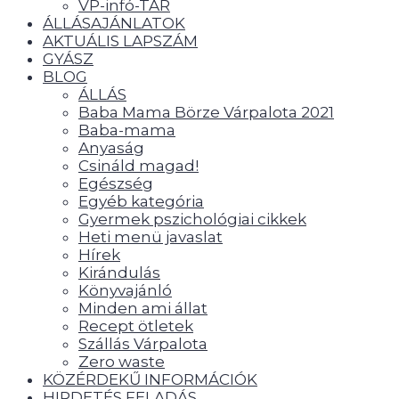
VP-infó-TÁR
ÁLLÁSAJÁNLATOK
AKTUÁLIS LAPSZÁM
GYÁSZ
BLOG
ÁLLÁS
Baba Mama Börze Várpalota 2021
Baba-mama
Anyaság
Csináld magad!
Egészség
Egyéb kategória
Gyermek pszichológiai cikkek
Heti menü javaslat
Hírek
Kirándulás
Könyvajánló
Minden ami állat
Recept ötletek
Szállás Várpalota
Zero waste
KÖZÉRDEKŰ INFORMÁCIÓK
HIRDETÉS FELADÁS