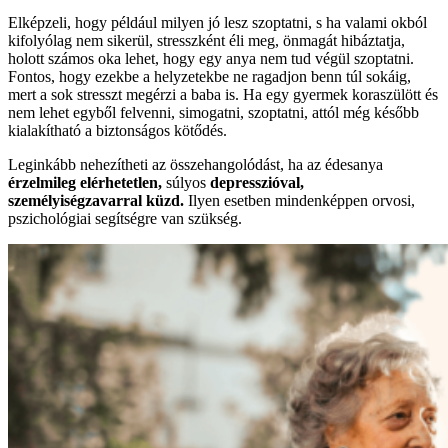
Elképzeli, hogy például milyen jó lesz szoptatni, s ha valami okból
kifolyólag nem sikerül, stresszként éli meg, önmagát hibáztatja,
holott számos oka lehet, hogy egy anya nem tud végül szoptatni.
Fontos, hogy ezekbe a helyzetekbe ne ragadjon benn túl sokáig,
mert a sok stresszt megérzi a baba is. Ha egy gyermek koraszülött és
nem lehet egyből felvenni, simogatni, szoptatni, attól még később
kialakítható a biztonságos kötődés.
Leginkább nehezítheti az összehangolódást, ha az édesanya
érzelmileg elérhetetlen,
súlyos
depresszióval,
személyiségzavarral küzd.
Ilyen esetben mindenképpen orvosi,
pszichológiai segítségre van szükség.