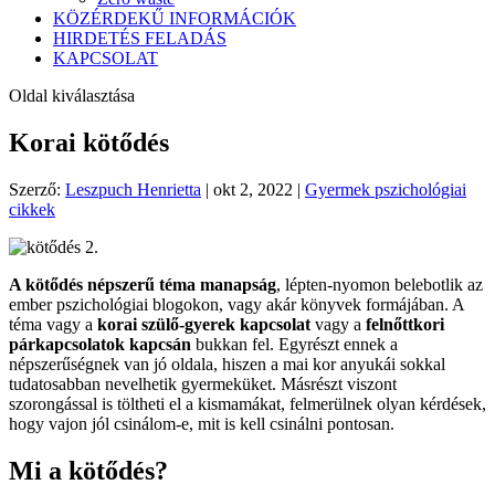
KÖZÉRDEKŰ INFORMÁCIÓK
HIRDETÉS FELADÁS
KAPCSOLAT
Oldal kiválasztása
Korai kötődés
Szerző:
Leszpuch Henrietta
|
okt 2, 2022
|
Gyermek pszichológiai
cikkek
A kötődés népszerű téma manapság
, lépten-nyomon belebotlik az
ember pszichológiai blogokon, vagy akár könyvek formájában. A
téma vagy a
korai szülő-gyerek kapcsolat
vagy a
felnőttkori
párkapcsolatok kapcsán
bukkan fel. Egyrészt ennek a
népszerűségnek van jó oldala, hiszen a mai kor anyukái sokkal
tudatosabban nevelhetik gyermeküket. Másrészt viszont
szorongással is töltheti el a kismamákat, felmerülnek olyan kérdések,
hogy vajon jól csinálom-e, mit is kell csinálni pontosan.
Mi a kötődés?