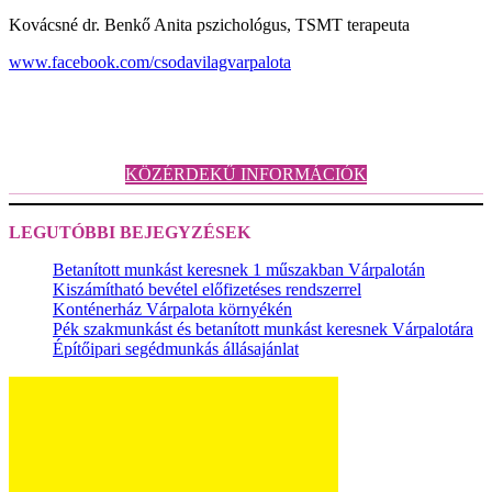
Kovácsné dr. Benkő Anita pszichológus, TSMT terapeuta
www.facebook.com/csodavilagvarpalota
KÖZÉRDEKŰ INFORMÁCIÓK
LEGUTÓBBI BEJEGYZÉSEK
Betanított munkást keresnek 1 műszakban Várpalotán
Kiszámítható bevétel előfizetéses rendszerrel
Konténerház Várpalota környékén
Pék szakmunkást és betanított munkást keresnek Várpalotára
Építőipari segédmunkás állásajánlat