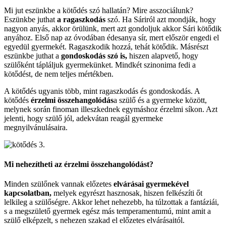
Mi jut eszünkbe a kötődés szó hallatán? Mire asszociálunk?
Eszünkbe juthat
a ragaszkodás
szó. Ha Sáriról azt mondják, hogy
nagyon anyás, akkor örülünk, mert azt gondoljuk akkor Sári kötődik
anyához. Első nap az óvodában édesanya sír, mert először engedi el
egyedül gyermekét. Ragaszkodik hozzá, tehát kötődik. Másrészt
eszünkbe juthat a
gondoskodás szó is,
hiszen alapvető, hogy
szülőként tápláljuk gyermekünket. Mindkét szinonima fedi a
kötődést, de nem teljes mértékben.
A kötődés ugyanis több, mint ragaszkodás és gondoskodás. A
kötődés
érzelmi összehangolódás
a szülő és a gyermeke között,
melynek során finoman illeszkednek egymáshoz érzelmi síkon. Azt
jelenti, hogy szülő jól, adekvátan reagál gyermeke
megnyilvánulásaira.
Mi nehezítheti az érzelmi összehangolódást?
Minden szülőnek vannak előzetes
elvárásai gyermekével
kapcsolatban,
melyek egyrészt hasznosak, hiszen felkészíti őt
lelkileg a szülőségre. Akkor lehet nehezebb, ha túlzottak a fantáziái,
s a megszülető gyermek egész más temperamentumú, mint amit a
szülő elképzelt, s nehezen szakad el előzetes elvárásaitól.