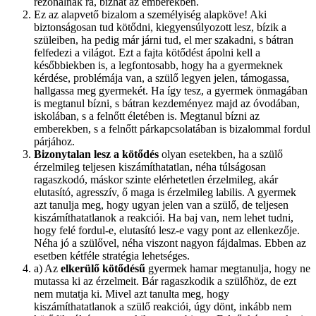
rezonálnak rá, bízhat az emberekben.
Ez az alapvető bizalom a személyiség alapköve! Aki
biztonságosan tud kötődni, kiegyensúlyozott lesz, bízik a
szüleiben, ha pedig már járni tud, el mer szakadni, s bátran
felfedezi a világot. Ezt a fajta kötődést ápolni kell a
későbbiekben is, a legfontosabb, hogy ha a gyermeknek
kérdése, problémája van, a szülő legyen jelen, támogassa,
hallgassa meg gyermekét. Ha így tesz, a gyermek önmagában
is megtanul bízni, s bátran kezdeményez majd az óvodában,
iskolában, s a felnőtt életében is. Megtanul bízni az
emberekben, s a felnőtt párkapcsolatában is bizalommal fordul
párjához.
Bizonytalan lesz a kötődés
olyan esetekben, ha a szülő
érzelmileg teljesen kiszámíthatatlan, néha túlságosan
ragaszkodó, máskor szinte elérhetetlen érzelmileg, akár
elutasító, agresszív, ő maga is érzelmileg labilis. A gyermek
azt tanulja meg, hogy ugyan jelen van a szülő, de teljesen
kiszámíthatatlanok a reakciói. Ha baj van, nem lehet tudni,
hogy felé fordul-e, elutasító lesz-e vagy pont az ellenkezője.
Néha jó a szülővel, néha viszont nagyon fájdalmas. Ebben az
esetben kétféle stratégia lehetséges.
a) Az
elkerülő kötődésű
gyermek hamar megtanulja, hogy ne
mutassa ki az érzelmeit. Bár ragaszkodik a szülőhöz, de ezt
nem mutatja ki. Mivel azt tanulta meg, hogy
kiszámíthatatlanok a szülő reakciói, úgy dönt, inkább nem