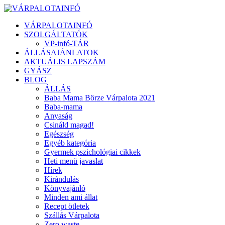
VÁRPALOTAINFÓ
SZOLGÁLTATÓK
VP-infó-TÁR
ÁLLÁSAJÁNLATOK
AKTUÁLIS LAPSZÁM
GYÁSZ
BLOG
ÁLLÁS
Baba Mama Börze Várpalota 2021
Baba-mama
Anyaság
Csináld magad!
Egészség
Egyéb kategória
Gyermek pszichológiai cikkek
Heti menü javaslat
Hírek
Kirándulás
Könyvajánló
Minden ami állat
Recept ötletek
Szállás Várpalota
Zero waste