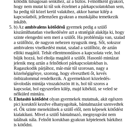
kötődik túlságosan senkihez, az a biztos. Felnőttként gyakori,
hogy nem mutat ki túl sok érzelmet a párkapcsolatokban sem,
ha pedig túl közel kerül valakihez, akkor hamar kilép a
kapcsolatból, jellemzően gyakran a munkájába temetkezik
inkább.
b) Az
ambivalens kötődésű
gyermek pedig a szülő
kiszámíthatatlan viselkedésére azt a stratégiát alakítja ki, hogy
szinte elengedni sem meri a szülőt. Ha problémája van, szalad
a szülőhöz, de nagyon nehezen nyugszik meg. Sőt, sokszor
ambivalens viselkedést mutat, szalad a szülőhöz, de aztán
ellöki magától. Tehát ellentmondásos a kapcsolata vele, hol
bújik hozzá, hol eltolja magától a szülőt. Hasonló mintázat
jelenik meg aztán a felnőttkori párkapcsolatokban is.
Ragaszkodik párjához, már-már túl szorosan, nagy a
közelségigénye, szorong, hogy elvesztheti őt, kevés
önbizalommal rendelkezik. A gyermekkori közeledés-
távolodás mintája visszaköszön itt is, hol túl szoros a
kapcsolat, hol egyszerűen kilép, majd kibékül, se veled se
nélküled mintára.
Elutasító kötődést
olyan gyermekek mutatnak, akit egészen
pici koruktól kezdve elhanyagoltak, bántalmazást szenvedtek
el. Ők szinte menekülnek a szülő elől, nem képesek kötődést
kialakítani. Mivel a szülő bántalmazó, megnyugvást nem
találnak nála. Felnőtt korukban gyakran képtelenek bárkihez
is kötődni.