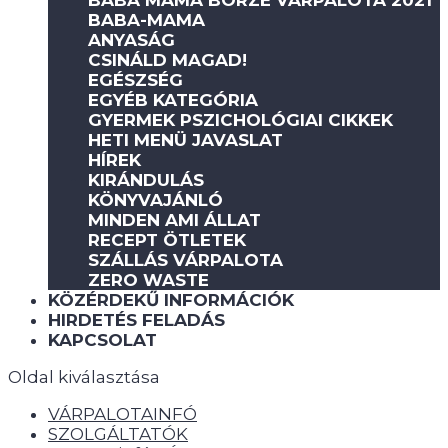
BABA MAMA BÖRZE VÁRPALOTA 2021
BABA-MAMA
ANYASÁG
CSINÁLD MAGAD!
EGÉSZSÉG
EGYÉB KATEGÓRIA
GYERMEK PSZICHOLÓGIAI CIKKEK
HETI MENÜ JAVASLAT
HÍREK
KIRÁNDULÁS
KÖNYVAJÁNLÓ
MINDEN AMI ÁLLAT
RECEPT ÖTLETEK
SZÁLLÁS VÁRPALOTA
ZERO WASTE
KÖZÉRDEKŰ INFORMÁCIÓK
HIRDETÉS FELADÁS
KAPCSOLAT
Oldal kiválasztása
VÁRPALOTAINFÓ
SZOLGÁLTATÓK