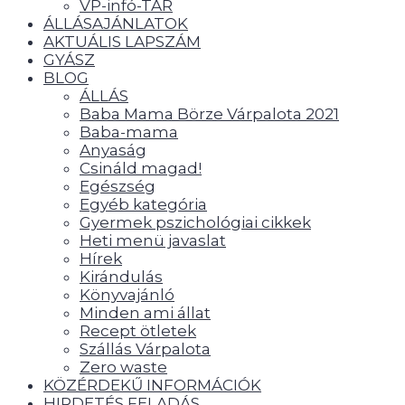
VP-infó-TÁR
ÁLLÁSAJÁNLATOK
AKTUÁLIS LAPSZÁM
GYÁSZ
BLOG
ÁLLÁS
Baba Mama Börze Várpalota 2021
Baba-mama
Anyaság
Csináld magad!
Egészség
Egyéb kategória
Gyermek pszichológiai cikkek
Heti menü javaslat
Hírek
Kirándulás
Könyvajánló
Minden ami állat
Recept ötletek
Szállás Várpalota
Zero waste
KÖZÉRDEKŰ INFORMÁCIÓK
HIRDETÉS FELADÁS