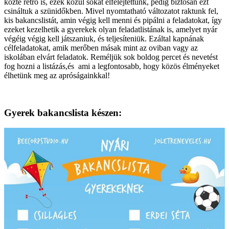
közte retró is, ezek közül sokat elfelejtettünk, pedig biztosan ezt
csináltuk a szünidőkben. Mivel nyomtatható változatot raktunk fel,
kis bakancslistát, amin végig kell menni és pipálni a feladatokat, így
ezeket kezelhetik a gyerekek olyan feladatlistának is, amelyet nyár
végéig végig kell játszaniuk, és teljesíteniük. Ezáltal kapnának
célfeladatokat, amik merőben másak mint az oviban vagy az
iskolában elvárt feladatok. Reméljük sok boldog percet és nevetést
fog hozni a listázás,és ami a legfontosabb, hogy közös élményeket
élhetünk meg az apróságainkkal!
Gyerek bakancslista készen: