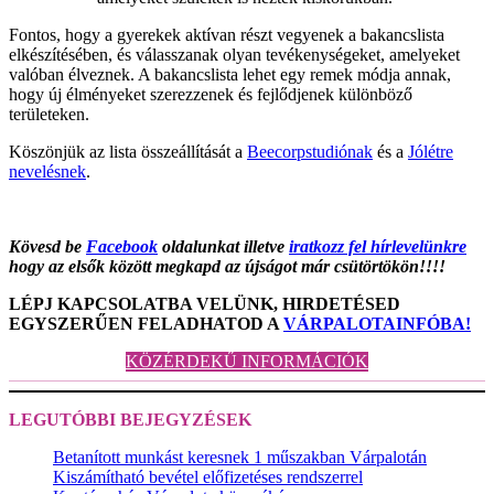
Fontos, hogy a gyerekek aktívan részt vegyenek a bakancslista
elkészítésében, és válasszanak olyan tevékenységeket, amelyeket
valóban élveznek. A bakancslista lehet egy remek módja annak,
hogy új élményeket szerezzenek és fejlődjenek különböző
területeken.
Köszönjük az lista összeállítását a
Beecorpstudiónak
és a
Jólétre
nevelésnek
.
Kövesd be
Facebook
oldalunkat illetve
iratkozz fel hírlevelünkre
hogy az elsők között megkapd az újságot már csütörtökön!!!!
LÉPJ KAPCSOLATBA VELÜNK, HIRDETÉSED
EGYSZERŰEN FELADHATOD A
VÁRPALOTAINFÓBA!
KÖZÉRDEKŰ INFORMÁCIÓK
LEGUTÓBBI BEJEGYZÉSEK
Betanított munkást keresnek 1 műszakban Várpalotán
Kiszámítható bevétel előfizetéses rendszerrel