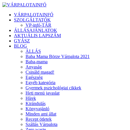
VÁRPALOTAINFÓ
SZOLGÁLTATÓK
VP-infó-TÁR
ÁLLÁSAJÁNLATOK
AKTUÁLIS LAPSZÁM
GYÁSZ
BLOG
ÁLLÁS
Baba Mama Börze Várpalota 2021
Baba-mama
Anyaság
Csináld magad!
Egészség
Egyéb kategória
Gyermek pszichológiai cikkek
Heti menü javaslat
Hírek
Kirándulás
Könyvajánló
Minden ami állat
Recept ötletek
Szállás Várpalota
Zero waste