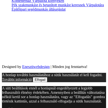
Konténerház Várpalota környékén
Pék szakmunkást és betanított munkást keresnek Várpalotára
Építőipari segédmunkás állásajánlat
Designed by
Enesztiwebdesign
| Minden jog fenntartva!
A honlap további használatához a sütik használatát el kell fogadni.
További információ
Elfogad
A süti beállítások ennél a honlapnál engedélyezett a legjobb
felhasználói élmény érdekében. Amennyiben a beállítás változtatása
nélkül kerül sor a honlap használatára, vagy az "Elfogadás" gombra
történik kattintás, azzal a felhasználó elfogadja a sütik használatát.