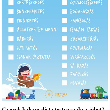
Gyerek bakancslista testre szabva jöhet?