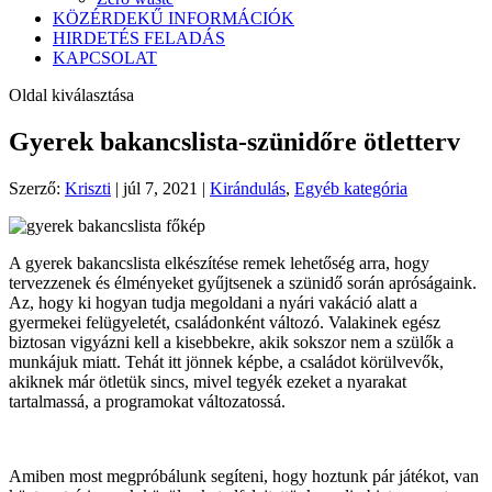
KÖZÉRDEKŰ INFORMÁCIÓK
HIRDETÉS FELADÁS
KAPCSOLAT
Oldal kiválasztása
Gyerek bakancslista-szünidőre ötletterv
Szerző:
Kriszti
|
júl 7, 2021
|
Kirándulás
,
Egyéb kategória
A gyerek bakancslista elkészítése remek lehetőség arra, hogy
tervezzenek és élményeket gyűjtsenek a szünidő során apróságaink.
Az, hogy ki hogyan tudja megoldani a nyári vakáció alatt a
gyermekei felügyeletét, családonként változó. Valakinek egész
biztosan vigyázni kell a kisebbekre, akik sokszor nem a szülők a
munkájuk miatt. Tehát itt jönnek képbe, a családot körülvevők,
akiknek már ötletük sincs, mivel tegyék ezeket a nyarakat
tartalmassá, a programokat változatossá.
Amiben most megpróbálunk segíteni, hogy hoztunk pár játékot, van