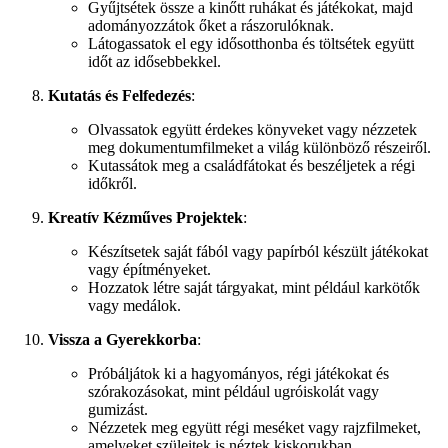
Gyűjtsétek össze a kinőtt ruhákat és játékokat, majd
adományozzátok őket a rászorulóknak.
Látogassatok el egy idősotthonba és töltsétek együtt
időt az idősebbekkel.
Kutatás és Felfedezés
:
Olvassatok együtt érdekes könyveket vagy nézzetek
meg dokumentumfilmeket a világ különböző részeiről.
Kutassátok meg a családfátokat és beszéljetek a régi
időkről.
Kreatív Kézműves Projektek
:
Készítsetek saját fából vagy papírból készült játékokat
vagy építményeket.
Hozzatok létre saját tárgyakat, mint például karkötők
vagy medálok.
Vissza a Gyerekkorba
:
Próbáljátok ki a hagyományos, régi játékokat és
szórakozásokat, mint például ugróiskolát vagy
gumizást.
Nézzetek meg együtt régi meséket vagy rajzfilmeket,
amelyeket szüleitek is néztek kiskorukban.