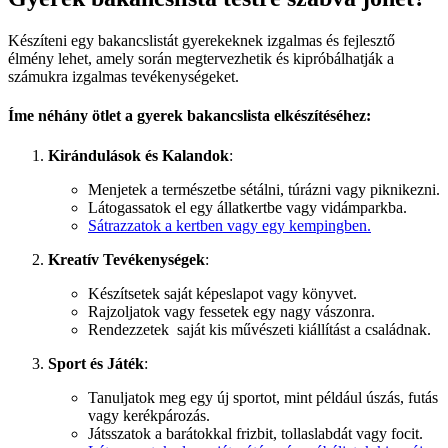
Készíteni egy bakancslistát gyerekeknek izgalmas és fejlesztő
élmény lehet, amely során megtervezhetik és kipróbálhatják a
számukra izgalmas tevékenységeket.
Íme néhány ötlet a gyerek bakancslista elkészítéséhez:
Kirándulások és Kalandok
:
Menjetek a természetbe sétálni, túrázni vagy piknikezni.
Látogassatok el egy állatkertbe vagy vidámparkba.
Sátrazzatok a kertben vagy egy kempingben.
Kreatív Tevékenységek
:
Készítsetek saját képeslapot vagy könyvet.
Rajzoljatok vagy fessetek egy nagy vászonra.
Rendezzetek saját kis művészeti kiállítást a családnak.
Sport és Játék
:
Tanuljatok meg egy új sportot, mint például úszás, futás
vagy kerékpározás.
Játsszatok a barátokkal frizbit, tollaslabdát vagy focit.