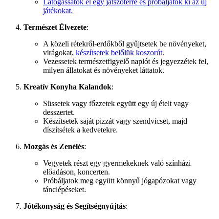
Látogassatok el egy játszótérre és próbáljatok ki az új
játékokat.
Természet Élvezete
:
A közeli rétekről-erdőkből gyűjtsetek be növényeket,
virágokat,
készítsetek belőlük koszorút.
Vezessetek természetfigyelő naplót és jegyezzétek fel,
milyen állatokat és növényeket láttatok.
Kreatív Konyha Kalandok
:
Süssetek vagy főzzetek együtt egy új ételt vagy
desszertet.
Készítsetek saját pizzát vagy szendvicset, majd
díszítsétek a kedvetekre.
Mozgás és Zenélés
:
Vegyetek részt egy gyermekeknek való színházi
előadáson, koncerten.
Próbáljatok meg együtt könnyű jógapózokat vagy
tánclépéseket.
Jótékonyság és Segítségnyújtás
: