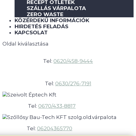
RECEPT ÖTLETEK
SZÁLLÁS VÁRPALOTA
ZERO WASTE
KÖZÉRDEKŰ INFORMÁCIÓK
HIRDETÉS FELADÁS
KAPCSOLAT
Oldal kiválasztása
Tel:
0620/458-9444
Tel:
0630/276-7191
Tel:
0670/433-8817
Tel:
06204365770