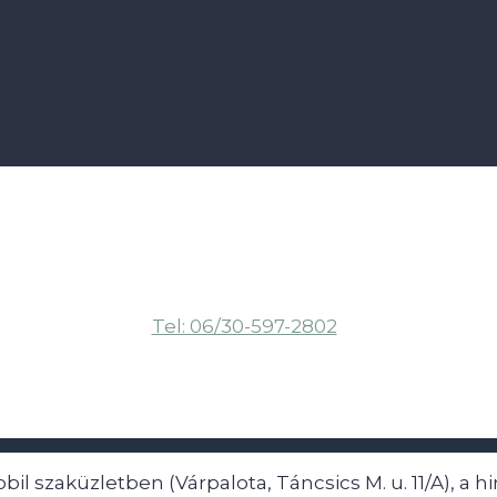
Tel: 06/30-597-2802
il szaküzletben (Várpalota, Táncsics M. u. 11/A), a 