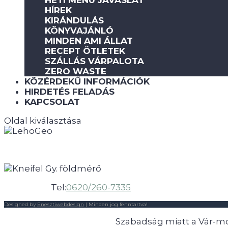
HETI MENÜ JAVASLAT
HÍREK
KIRÁNDULÁS
KÖNYVAJÁNLÓ
MINDEN AMI ÁLLAT
RECEPT ÖTLETEK
SZÁLLÁS VÁRPALOTA
ZERO WASTE
KÖZÉRDEKŰ INFORMÁCIÓK
HIRDETÉS FELADÁS
KAPCSOLAT
Oldal kiválasztása
Tel:
0620/260-7335
Designed by
Enesztiwebdesign
| Minden jog fenntartva!
Szabadság miatt a Vár-mob