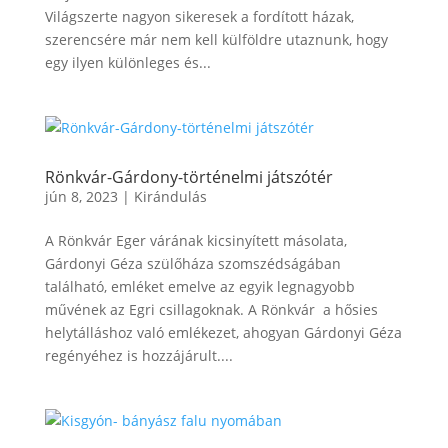
Világszerte nagyon sikeresek a fordított házak,
szerencsére már nem kell külföldre utaznunk, hogy
egy ilyen különleges és...
Rönkvár-Gárdony-történelmi játszótér
jún 8, 2023
|
Kirándulás
A Rönkvár Eger várának kicsinyített másolata,
Gárdonyi Géza szülőháza szomszédságában
található, emléket emelve az egyik legnagyobb
művének az Egri csillagoknak. A Rönkvár a hősies
helytálláshoz való emlékezet, ahogyan Gárdonyi Géza
regényéhez is hozzájárult....