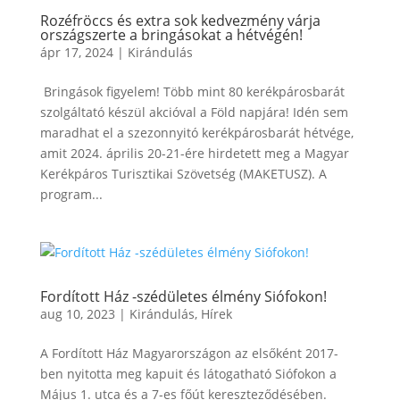
Rozéfröccs és extra sok kedvezmény várja
országszerte a bringásokat a hétvégén!
ápr 17, 2024
|
Kirándulás
Bringások figyelem! Több mint 80 kerékpárosbarát
szolgáltató készül akcióval a Föld napjára! Idén sem
maradhat el a szezonnyitó kerékpárosbarát hétvége,
amit 2024. április 20-21-ére hirdetett meg a Magyar
Kerékpáros Turisztikai Szövetség (MAKETUSZ). A
program...
Fordított Ház -szédületes élmény Siófokon!
aug 10, 2023
|
Kirándulás
,
Hírek
A Fordított Ház Magyarországon az elsőként 2017-
ben nyitotta meg kapuit és látogatható Siófokon a
Május 1. utca és a 7-es főút kereszteződésében.