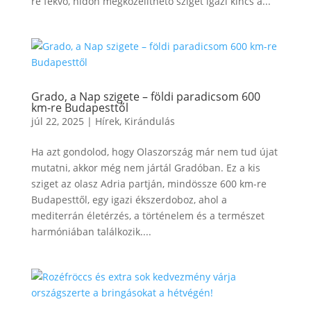
re fekvő, hídon megközelíthető sziget igazi kincs a...
Grado, a Nap szigete – földi paradicsom 600
km-re Budapesttől
júl 22, 2025
|
Hírek
,
Kirándulás
Ha azt gondolod, hogy Olaszország már nem tud újat
mutatni, akkor még nem jártál Gradóban. Ez a kis
sziget az olasz Adria partján, mindössze 600 km-re
Budapesttől, egy igazi ékszerdoboz, ahol a
mediterrán életérzés, a történelem és a természet
harmóniában találkozik....