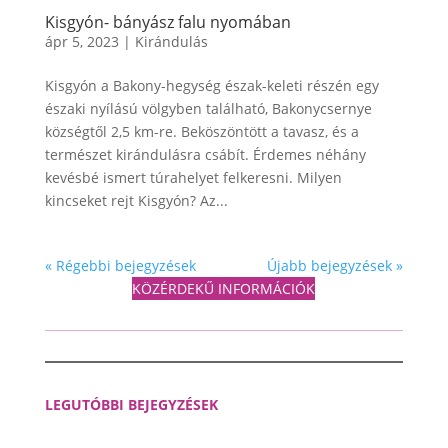
Kisgyón- bányász falu nyomában
ápr 5, 2023
|
Kirándulás
Kisgyón a Bakony-hegység észak-keleti részén egy
északi nyílású völgyben található, Bakonycsernye
községtől 2,5 km-re. Beköszöntött a tavasz, és a
természet kirándulásra csábít. Érdemes néhány
kevésbé ismert túrahelyet felkeresni. Milyen
kincseket rejt Kisgyón? Az...
« Régebbi bejegyzések
Újabb bejegyzések »
KÖZÉRDEKŰ INFORMÁCIÓK
LEGUTÓBBI BEJEGYZÉSEK