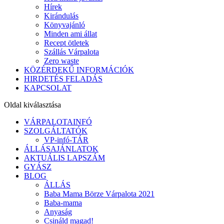
Hírek
Kirándulás
Könyvajánló
Minden ami állat
Recept ötletek
Szállás Várpalota
Zero waste
KÖZÉRDEKŰ INFORMÁCIÓK
HIRDETÉS FELADÁS
KAPCSOLAT
Oldal kiválasztása
VÁRPALOTAINFÓ
SZOLGÁLTATÓK
VP-infó-TÁR
ÁLLÁSAJÁNLATOK
AKTUÁLIS LAPSZÁM
GYÁSZ
BLOG
ÁLLÁS
Baba Mama Börze Várpalota 2021
Baba-mama
Anyaság
Csináld magad!