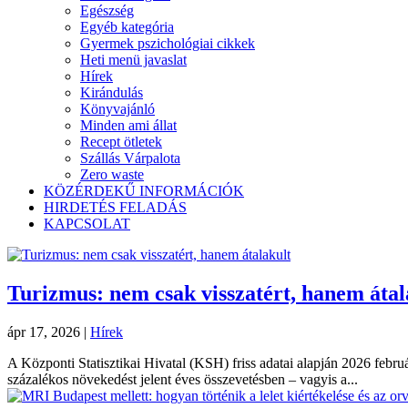
Egészség
Egyéb kategória
Gyermek pszichológiai cikkek
Heti menü javaslat
Hírek
Kirándulás
Könyvajánló
Minden ami állat
Recept ötletek
Szállás Várpalota
Zero waste
KÖZÉRDEKŰ INFORMÁCIÓK
HIRDETÉS FELADÁS
KAPCSOLAT
Turizmus: nem csak visszatért, hanem átal
ápr 17, 2026
|
Hírek
A Központi Statisztikai Hivatal (KSH) friss adatai alapján 2026 február
százalékos növekedést jelent éves összevetésben – vagyis a...