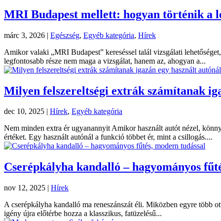
MRI Budapest mellett: hogyan történik a le
márc 3, 2026
|
Egészség
,
Egyéb kategória
,
Hírek
Amikor valaki „MRI Budapest” kereséssel talál vizsgálati lehetőséget,
legfontosabb része nem maga a vizsgálat, hanem az, ahogyan a...
Milyen felszereltségi extrák számítanak ig
dec 10, 2025
|
Hírek
,
Egyéb kategória
Nem minden extra ér ugyanannyit Amikor használt autót nézel, könnyű
értéket. Egy használt autónál a funkció többet ér, mint a csillogás....
Cserépkályha kandalló – hagyományos fűté
nov 12, 2025
|
Hírek
A cserépkályha kandalló ma reneszánszát éli. Miközben egyre több ot
igény újra előtérbe hozza a klasszikus, fatüzelésű...