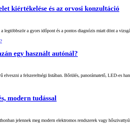
let kiértékelése és az orvosi konzultáció
 a legtöbbször a gyors időpont és a pontos diagnózis miatt dönt a vizs
azán egy használt autónál?
 elveszni a felszereltségi listában. Bőrülés, panorámatető, LED-es ha
s, modern tudással
thonban jelennek meg modern elektromos rendszerek vagy hőszivattyúk, 