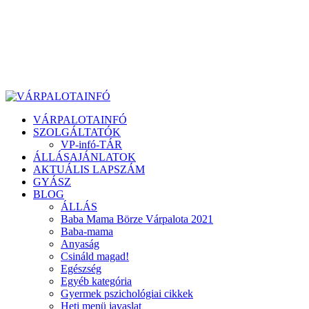
VÁRPALOTAINFÓ
SZOLGÁLTATÓK
VP-infó-TÁR
ÁLLÁSAJÁNLATOK
AKTUÁLIS LAPSZÁM
GYÁSZ
BLOG
ÁLLÁS
Baba Mama Börze Várpalota 2021
Baba-mama
Anyaság
Csináld magad!
Egészség
Egyéb kategória
Gyermek pszichológiai cikkek
Heti menü javaslat