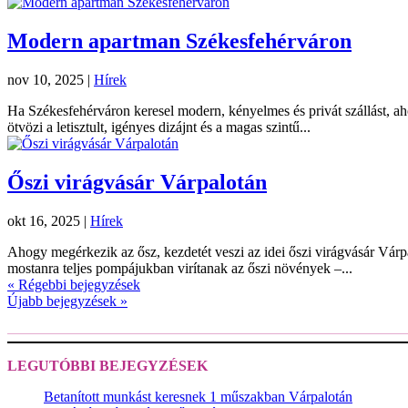
Modern apartman Székesfehérváron
nov 10, 2025
|
Hírek
Ha Székesfehérváron keresel modern, kényelmes és privát szállást, ah
ötvözi a letisztult, igényes dizájnt és a magas szintű...
Őszi virágvásár Várpalotán
okt 16, 2025
|
Hírek
Ahogy megérkezik az ősz, kezdetét veszi az idei őszi virágvásár Várpa
mostanra teljes pompájukban virítanak az őszi növények –...
« Régebbi bejegyzések
Újabb bejegyzések »
LEGUTÓBBI BEJEGYZÉSEK
Betanított munkást keresnek 1 műszakban Várpalotán