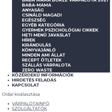
BABA MAMA BÖRZE VÁRPALOTA 2021
BABA-MAMA
ANYASÁG
CSINÁLD MAGAD!
EGÉSZSÉG
EGYÉB KATEGÓRIA
GYERMEK PSZICHOLÓGIAI CIKKEK
HETI MENÜ JAVASLAT
HÍREK
KIRÁNDULÁS
KÖNYVAJÁNLÓ
MINDEN AMI ÁLLAT
RECEPT ÖTLETEK
SZÁLLÁS VÁRPALOTA
ZERO WASTE
KÖZÉRDEKŰ INFORMÁCIÓK
HIRDETÉS FELADÁS
KAPCSOLAT
Oldal kiválasztása
VÁRPALOTAINFÓ
SZOLGÁLTATÓK