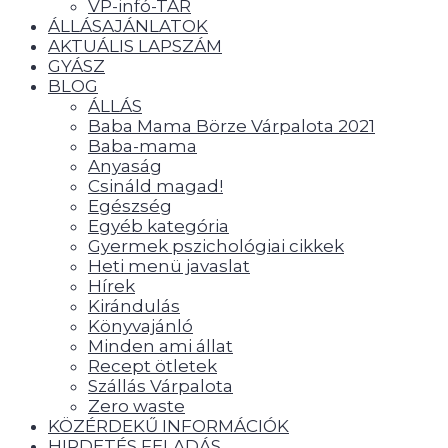
VP-infó-TÁR
ÁLLÁSAJÁNLATOK
AKTUÁLIS LAPSZÁM
GYÁSZ
BLOG
ÁLLÁS
Baba Mama Börze Várpalota 2021
Baba-mama
Anyaság
Csináld magad!
Egészség
Egyéb kategória
Gyermek pszichológiai cikkek
Heti menü javaslat
Hírek
Kirándulás
Könyvajánló
Minden ami állat
Recept ötletek
Szállás Várpalota
Zero waste
KÖZÉRDEKŰ INFORMÁCIÓK
HIRDETÉS FELADÁS