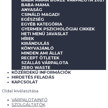
BABA MAMA BÖRZE VÁRPALOTA 2021
BABA-MAMA
ANYASÁG
CSINÁLD MAGAD!
EGÉSZSÉG
EGYÉB KATEGÓRIA
GYERMEK PSZICHOLÓGIAI CIKKEK
HETI MENÜ JAVASLAT
HÍREK
KIRÁNDULÁS
KÖNYVAJÁNLÓ
MINDEN AMI ÁLLAT
RECEPT ÖTLETEK
SZÁLLÁS VÁRPALOTA
ZERO WASTE
KÖZÉRDEKŰ INFORMÁCIÓK
HIRDETÉS FELADÁS
KAPCSOLAT
Oldal kiválasztása
VÁRPALOTAINFÓ
SZOLGÁLTATÓK