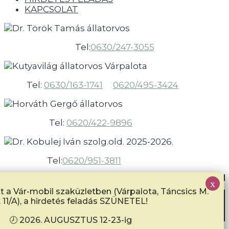
KAPCSOLAT
Tel:
0630/247-3055
Tel:
0630/163-1741
0620/495-3424
Tel:
0620/422-9896
Tel:
0620/951-3811
Designed by
Enesztiwebdesign
| Minden jog fenntartva!
 a Vár-mobil szaküzletben (Várpalota, Táncsics M.
A honlap további használatához a sütik
. 11/A), a hirdetés feladás SZÜNETEL!
használatát el kell fogadni.
További információ
Elfogad
🕗 2026. AUGUSZTUS 12-23-ig