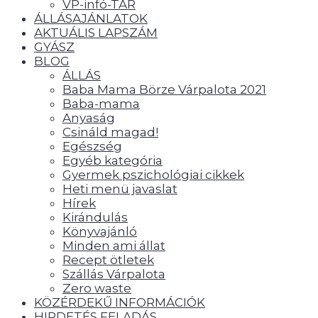
VP-infó-TÁR
ÁLLÁSAJÁNLATOK
AKTUÁLIS LAPSZÁM
GYÁSZ
BLOG
ÁLLÁS
Baba Mama Börze Várpalota 2021
Baba-mama
Anyaság
Csináld magad!
Egészség
Egyéb kategória
Gyermek pszichológiai cikkek
Heti menü javaslat
Hírek
Kirándulás
Könyvajánló
Minden ami állat
Recept ötletek
Szállás Várpalota
Zero waste
KÖZÉRDEKŰ INFORMÁCIÓK
HIRDETÉS FELADÁS